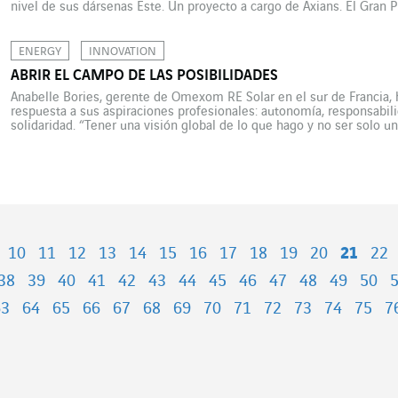
nivel de sus dársenas Este. Un proyecto a cargo de Axians. El Gran
(GPMM) se propuso modernizar las instalaciones […]
ENERGY
INNOVATION
ABRIR EL CAMPO DE LAS POSIBILIDADES
Anabelle Bories, gerente de Omexom RE Solar en el sur de Francia, 
respuesta a sus aspiraciones profesionales: autonomía, responsabil
solidaridad. “Tener una visión global de lo que hago y no ser solo 
hormiguero”. Este es el credo que ha guiado la […]
10
11
12
13
14
15
16
17
18
19
20
21
22
38
39
40
41
42
43
44
45
46
47
48
49
50
63
64
65
66
67
68
69
70
71
72
73
74
75
7