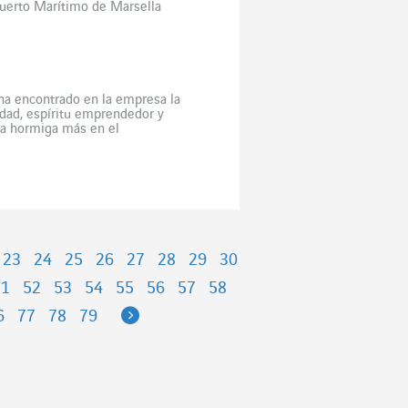
 Puerto Marítimo de Marsella
ha encontrado en la empresa la
idad, espíritu emprendedor y
una hormiga más en el
23
24
25
26
27
28
29
30
51
52
53
54
55
56
57
58
Next
6
77
78
79