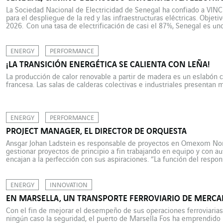
La Sociedad Nacional de Electricidad de Senegal ha confiado a VINC
para el despliegue de la red y las infraestructuras eléctricas. Objeti
2026. Con una tasa de electrificación de casi el 87%, Senegal es uno
subsahariana con mejores infraestructuras energéticas, según el […]
ENERGY
PERFORMANCE
¡LA TRANSICIÓN ENERGÉTICA SE CALIENTA CON LEÑA!
La producción de calor renovable a partir de madera es un eslabón c
francesa. Las salas de calderas colectivas e industriales presentan 
ENERGY
PERFORMANCE
PROJECT MANAGER, EL DIRECTOR DE ORQUESTA
Ansgar Johan Ladstein es responsable de proyectos en Omexom Nor
gestionar proyectos de principio a fin trabajando en equipo y con 
encajan a la perfección con sus aspiraciones. “La función del respo
esencial, sino también apasionante”. Ansgar Johan Ladstein ocupa d
ENERGY
INNOVATION
EN MARSELLA, UN TRANSPORTE FERROVIARIO DE MERCA
Con el fin de mejorar el desempeño de sus operaciones ferroviaria
ningún caso la seguridad, el puerto de Marsella Fos ha emprendido 