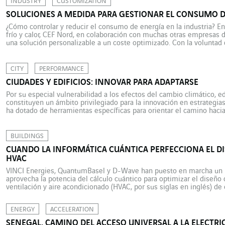
INDUSTRY
CUSTOMIZATION
SOLUCIONES A MEDIDA PARA GESTIONAR EL CONSUMO D
¿Cómo controlar y reducir el consumo de energía en la industria? En
frío y calor, CEF Nord, en colaboración con muchas otras empresas 
una solución personalizable a un coste optimizado. Con la voluntad
la transición energética y ayudarlos […]
CITY
PERFORMANCE
CIUDADES Y EDIFICIOS: INNOVAR PARA ADAPTARSE
Por su especial vulnerabilidad a los efectos del cambio climático, ed
constituyen un ámbito privilegiado para la innovación en estrategia
ha dotado de herramientas específicas para orientar el camino hacia 
ciudades y edificios. 4 °C más: es el aumento para el que se está […]
BUILDINGS
CUANDO LA INFORMÁTICA CUÁNTICA PERFECCIONA EL DI
HVAC
VINCI Energies, QuantumBasel y D-Wave han puesto en marcha un 
aprovecha la potencia del cálculo cuántico para optimizar el diseño 
ventilación y aire acondicionado (HVAC, por sus siglas en inglés) de
proporcionar un ambiente interior cómodo y saludable a los ocupant
ENERGY
ACCELERATION
SENEGAL, CAMINO DEL ACCESO UNIVERSAL A LA ELECTRI