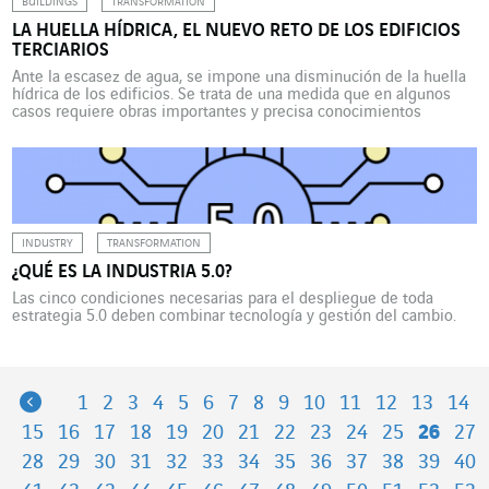
BUILDINGS
TRANSFORMATION
LA HUELLA HÍDRICA, EL NUEVO RETO DE LOS EDIFICIOS
TERCIARIOS
Ante la escasez de agua, se impone una disminución de la huella
hídrica de los edificios. Se trata de una medida que en algunos
casos requiere obras importantes y precisa conocimientos
expertos, como los de VINCI Energies Building Solutions, que ha
desarrollado una calculadora que permite determinar el potencial
de recuperación de las llamadas aguas […]
INDUSTRY
TRANSFORMATION
¿QUÉ ES LA INDUSTRIA 5.0?
Las cinco condiciones necesarias para el despliegue de toda
estrategia 5.0 deben combinar tecnología y gestión del cambio.
Previous
1
2
3
4
5
6
7
8
9
10
11
12
13
14
15
16
17
18
19
20
21
22
23
24
25
26
27
28
29
30
31
32
33
34
35
36
37
38
39
40