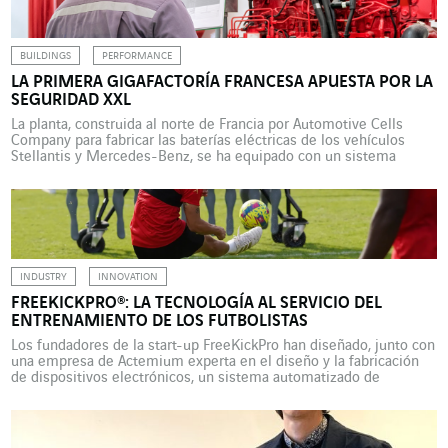
BUILDINGS
PERFORMANCE
LA PRIMERA GIGAFACTORÍA FRANCESA APUESTA POR LA
SEGURIDAD XXL
La planta, construida al norte de Francia por Automotive Cells
Company para fabricar las baterías eléctricas de los vehículos
Stellantis y Mercedes-Benz, se ha equipado con un sistema
contra incendios acorde con sus dimensiones, y para ello ha
contado con la ayuda de Uxello, que ha tenido que hacer frente a
importantes desafíos. La Unión […]
INDUSTRY
INNOVATION
FREEKICKPRO®: LA TECNOLOGÍA AL SERVICIO DEL
ENTRENAMIENTO DE LOS FUTBOLISTAS
Los fundadores de la start-up FreeKickPro han diseñado, junto con
una empresa de Actemium experta en el diseño y la fabricación
de dispositivos electrónicos, un sistema automatizado de
entrenamiento de tiros libres que reproduce las condiciones de
un partido real. Generaciones y generaciones de futbolistas se
han entrenado en la ejecución de tiros libres frente […]