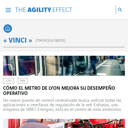
Ir directamente al contenido de la página
Ir a la navegación principal
ir a investigar
Bu
Menu
Bus
Volver a Inicio
« VINCI »
(
706
RESULTADOS)
CITY
PER
CÓMO EL METRO DE LYON MEJORA SU DESEMPEÑO
OPERATIVO
Un nuevo puesto de control centralizado busca unificar todas las
aplicaciones e interfaces de regulación de la red. Enfrasys, una
empresa de VINCI Energies, está en el centro de este ambicioso
proyecto lanzado por la autoridad organizadora del transporte
SYTRAL Mobilités. Con sus 4 líneas, sus 34 km de vías y sus
42 estaciones, el metro de […]