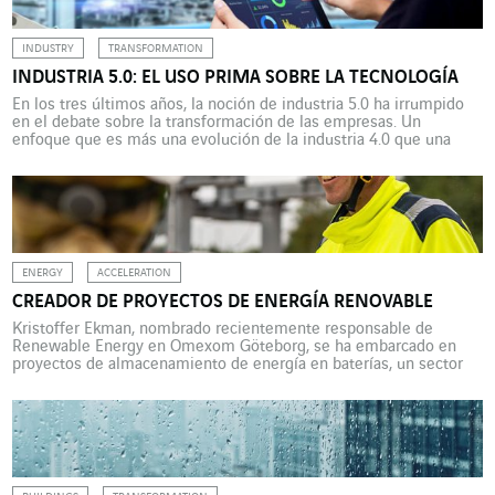
INDUSTRY
TRANSFORMATION
INDUSTRIA 5.0: EL USO PRIMA SOBRE LA TECNOLOGÍA
En los tres últimos años, la noción de industria 5.0 ha irrumpido
en el debate sobre la transformación de las empresas. Un
enfoque que es más una evolución de la industria 4.0 que una
revolución, con palabras clave como sentido, sostenibilidad y
eficiencia. La noción de industria 4.0 se utiliza desde hace veinte
años, hasta […]
ENERGY
ACCELERATION
CREADOR DE PROYECTOS DE ENERGÍA RENOVABLE
Kristoffer Ekman, nombrado recientemente responsable de
Renewable Energy en Omexom Göteborg, se ha embarcado en
proyectos de almacenamiento de energía en baterías, un sector
en plena expansión en Suecia. En el sureste de Suecia, el proyecto
Bredhälla BESS (battery energy storage system o sistema de
almacenamiento de energía en baterías) tiene como objetivo
crear una […]