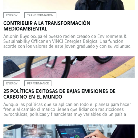
ENERGY
TRANSFORMATION
CONTRIBUIR A LA TRANSFORMACIÓN
MEDIOAMBIENTAL
Antonin Buys ocupa el puesto recién creado de Environment &
Sustainability Officer en VINCI Energies Bélgica. Una función
acorde con los valores de este joven graduado y con su voluntad
de participar activamente en la preservación de la naturaleza.
Antonin Buys tuvo claro que su carrera profesional contribuiría a
preservar el medio ambiente estando alrededor […]
ENERGY
PERFORMANCE
25 POLÍTICAS EXITOSAS DE BAJAS EMISIONES DE
CARBONO EN EL MUNDO
Aunque las políticas que se aplican en todo el planeta para hacer
frente al cambio climático tienen que lidiar con restricciones
burocráticas, políticas y financieras muy variables de un país a
otro, su eficiencia no está vinculada al nivel de desarrollo de los
estados. En un informe publicado en septiembre de 2023
(“Lecciones extraídas de […]