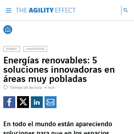
Ir directamente al contenido de la página
Ir a la navegación principal
ir a investigar
Bu
Menu
Bus
Volver a Inicio
ENERGY
INNOVATION
Energías renovables: 5
soluciones innovadoras en
áreas muy pobladas
Tiempo de lectura : 4 min
Compartir en Facebook
Compartir en Twitte
Compartir en Lin
Enviar por e-m
En todo el mundo están apareciendo
soluciones para que en los espacios