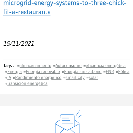
microgrid-energy-systems-to-three-chick-
fil-a-restaurants
15/11/2021
Tags :
#
almacenamiento
#
Autoconsumo
#
eficiencia energética
#
Energia
#
Energía renovable
#
Energía sin carbono
#
ENR
#
Eólica
#
IA
#
Rendimiento energético
#
smart city
#
solar
#
transición energética