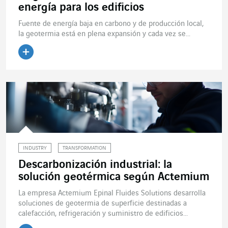
energía para los edificios
Fuente de energía baja en carbono y de producción local,
la geotermia está en plena expansión y cada vez se...
Leer el artículo
INDUSTRY
TRANSFORMATION
Descarbonización industrial: la
solución geotérmica según Actemium
La empresa Actemium Epinal Fluides Solutions desarrolla
soluciones de geotermia de superficie destinadas a
calefacción, refrigeración y suministro de edificios...