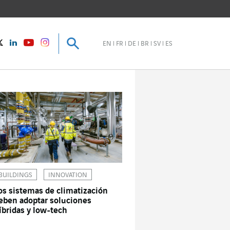
Buscar
Buscar
instagram
Twitter
LinkedIn
Youtube
EN
FR
DE
BR
SV
ES
BUILDINGS
INNOVATION
os sistemas de climatización
eben adoptar soluciones
íbridas y low-tech