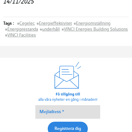
14/11/2025
Tags :
#
Cegelec
#
Energieffektivitet
#
Energiomställning
#
Energiprestanda
#
underhåll
#
VINCI Energies Building Solutions
#
VINCI Facilities
Få tillgång till
alla våra nyheter en gång i månaden!