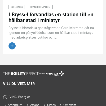
BUILDINGS
TRANSFORMATION
I Bryssel förvandlas en station till en
hållbar stad i miniatyr
Bryssels historiska godstågstation Gare Maritime går nu
igenom en pånyttfödelse som en hållbar stad i miniatyr,
med arbetsplatser, butiker och...
Läs artikeln
drivs av
VILL DU VETA MER
VINCI Energies
Actemium
Axians
Citeos
Omexom