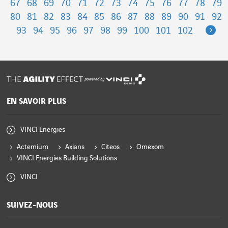
67
68
69
70
71
72
73
74
75
76
77
78
79
80
81
82
83
84
85
86
87
88
89
90
91
92
Ne
93
94
95
96
97
98
99
100
101
102
powered by
EN SAVOIR PLUS
VINCI Energies
Actemium
Axians
Citeos
Omexom
VINCI Energies Building Solutions
VINCI
SUIVEZ-NOUS