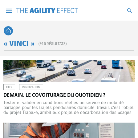
Accéder directement au contenu de la page
Accéder à la navigation principale
Accéder à la recherche
Re
Menu
Rec
Retour à l'accueil
« VINCI »
(
916
RÉSULTATS)
CITY
INNOVATION
DEMAIN, LE COVOITURAGE DU QUOTIDIEN ?
Tester et valider en conditions réelles un service de mobilité
partagée pour les trajets pendulaires domicile-travail, c’est l’objet
du projet Trapeze, ambitieux projet de décarbonation des usages
routiers, auquel participe VINCI Energies. Alors que 85 % des
mobilités des personnes en France passent aujourd’hui par la
route, il ne fait guère de doute que, malgré les […]