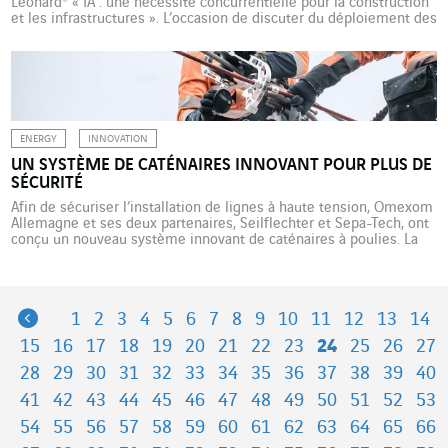
Leonard* « IA : une nécessité concurrentielle pour la construction
et les infrastructures ». L’occasion de discuter du déploiement des
technologies de l’intelligence artificielle dans les métiers de la
construction et des infrastructures, des coûts impliqués ainsi que
de leur impact sur le […]
ENERGY
INNOVATION
UN SYSTÈME DE CATÉNAIRES INNOVANT POUR PLUS DE
SÉCURITÉ
Afin de sécuriser l’installation de lignes à haute tension, Omexom
Allemagne et ses deux partenaires, Seilflechter et Sepa-Tech, ont
conçu un nouveau système innovant de caténaires à poulies. La
construction de nouvelles lignes aériennes de transmission et le
remplacement de conducteurs sont des opérations d’une grande
complexité. L’environnement des sites exige parfois des portées
de […]
Previous
1
2
3
4
5
6
7
8
9
10
11
12
13
14
15
16
17
18
19
20
21
22
23
24
25
26
27
28
29
30
31
32
33
34
35
36
37
38
39
40
41
42
43
44
45
46
47
48
49
50
51
52
53
54
55
56
57
58
59
60
61
62
63
64
65
66