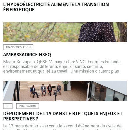
L’HYDROÉLECTRICITÉ ALIMENTE LA TRANSITION
ÉNERGÉTIQUE
TRANSFORMATION
AMBASSADRICE HSEQ
Maarit Koivupalo, QHSE Manager chez VINCI Energies Finlande,
est responsable de différents enjeux : santé, sécurité,
environnement et qualité au travail. Une mission d’autant plus
décisive que l’entreprise a récemment doublé de taille par
croissance externe. Maarit Koivupalo a une passion : les courses
d’orientation en forêt. « J’aime me donner un objectif, aller d’un
point A […]
ICT
INNOVATION
DÉPLOIEMENT DE L’IA DANS LE BTP : QUELS ENJEUX ET
PERSPECTIVES ?
Le 13 mars dernier s’est tenu le second événement du cycle de