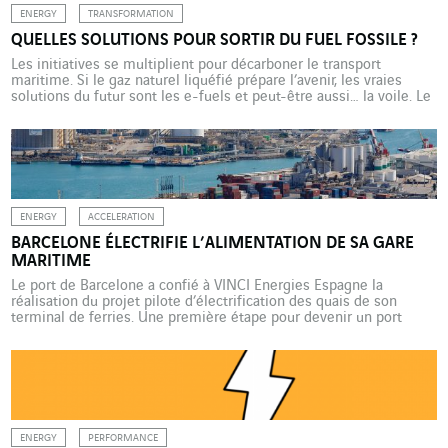
ENERGY
TRANSFORMATION
QUELLES SOLUTIONS POUR SORTIR DU FUEL FOSSILE ?
Les initiatives se multiplient pour décarboner le transport
maritime. Si le gaz naturel liquéfié prépare l’avenir, les vraies
solutions du futur sont les e-fuels et peut-être aussi… la voile. Le
règlement européen FuelEU Maritime fixe une baisse de 80 %
d’intensité en gaz à effet de serre des carburants des navires d’ici
2050. Dans ce cadre, […]
ENERGY
ACCELERATION
BARCELONE ÉLECTRIFIE L’ALIMENTATION DE SA GARE
MARITIME
Le port de Barcelone a confié à VINCI Energies Espagne la
réalisation du projet pilote d’électrification des quais de son
terminal de ferries. Une première étape pour devenir un port
neutre en carbone d’ici 2050. Avec un investissement de plus de
110 millions d’euros, Nexigen, le plan d’électrification des quais
du port de Barcelone, est l’un […]
ENERGY
PERFORMANCE