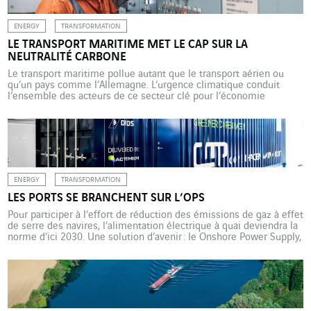
ENERGY
TRANSFORMATION
LE TRANSPORT MARITIME MET LE CAP SUR LA
NEUTRALITÉ CARBONE
Le transport maritime pollue autant que le transport aérien ou
qu’un pays comme l’Allemagne. L’urgence climatique conduit
l’ensemble des acteurs de ce secteur clé pour l’économie
mondiale à accélérer la mise en œuvre de navires moins
émetteurs. D’ici 2050, l’Organisation maritime internationale
(OMI) table sur un possible doublement des flux de transport sur
les mers. […]
ENERGY
TRANSFORMATION
LES PORTS SE BRANCHENT SUR L’OPS
Pour participer à l’effort de réduction des émissions de gaz à effet
de serre des navires, l’alimentation électrique à quai deviendra la
norme d’ici 2030. Une solution d’avenir : le Onshore Power Supply,
dans laquelle Actemium est très actif. La décarbonation du
transport maritime ne se joue pas que sur les mers et les océans.
A […]