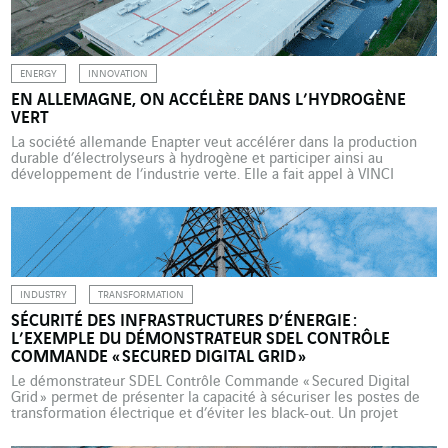
Inaugurée […]
ENERGY
INNOVATION
EN ALLEMAGNE, ON ACCÉLÈRE DANS L’HYDROGÈNE
VERT
La société allemande Enapter veut accélérer dans la production
durable d’électrolyseurs à hydrogène et participer ainsi au
développement de l’industrie verte. Elle a fait appel à VINCI
Energies pour l’ingénierie et l’installation de l’infrastructure
électrique nécessaire à ce projet. L’industrie verte n’est pas
qu’une vue de l’esprit. Certaines entreprises s’emploient à en
faire une réalité. […]
INDUSTRY
TRANSFORMATION
SÉCURITÉ DES INFRASTRUCTURES D’ÉNERGIE :
L’EXEMPLE DU DÉMONSTRATEUR SDEL CONTRÔLE
COMMANDE « SECURED DIGITAL GRID »
Le démonstrateur SDEL Contrôle Commande « Secured Digital
Grid » permet de présenter la capacité à sécuriser les postes de
transformation électrique et d’éviter les black-out. Un projet
développé en collaboration avec Axians. En 2017, la société SDEL
Contrôle Commande (SDEL CC), basée à Nantes, se lance dans la