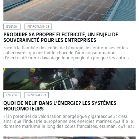
conception d’un démonstrateur. L’entreprise du réseau Omexom
(VINCI […]
ENERGY
PERFORMANCE
PRODUIRE SA PROPRE ÉLECTRICITÉ, UN ENJEU DE
SOUVERAINETÉ POUR LES ENTREPRISES
Face à la flambée des coûts de l’énergie, les entreprises et les
collectivités qui ont fait le choix de l’autoconsommation
d’électricité tirent davantage leur épingle du jeu que les autres.
Exemples en France. Les entreprises et les collectivités se
retrouvent en première ligne face à la crise énergétique. Elles
subissent en effet de plein fouet […]
ENERGY
INNOVATION
QUOI DE NEUF DANS L’ÉNERGIE ? LES SYSTÈMES
HOULOMOTEURS
« Un potentiel de valorisation énergétique gigantesque » : c’est
ainsi que l’industrie européenne des énergies marines qualifie le
domaine maritime le long des côtes françaises, estimant qu’il est
possible d’y déployer d’ici 2050 des installations utilisant
l’énergie des vagues et des courants marins d’une capacité totale