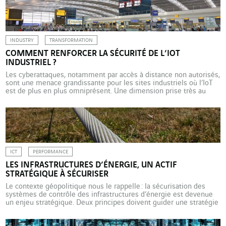
de 100 GW, susceptible de répondre à 10 % des besoins
électriques […]
INDUSTRY
TRANSFORMATION
COMMENT RENFORCER LA SÉCURITÉ DE L’IOT
INDUSTRIEL ?
Les cyberattaques, notamment par accès à distance non autorisés,
sont une menace grandissante pour les sites industriels où l’IoT
est de plus en plus omniprésent. Une dimension prise très au
sérieux depuis une dizaine d’années par Paris Aéroport, dont les
systèmes d’information industriels ont été sécurisés par
Actemium, en partenariat avec Axians, avec la solution […]
ICT
PERFORMANCE
LES INFRASTRUCTURES D’ÉNERGIE, UN ACTIF
STRATÉGIQUE À SÉCURISER
Le contexte géopolitique nous le rappelle : la sécurisation des
systèmes de contrôle des infrastructures d’énergie est devenue
un enjeu stratégique. Deux principes doivent guider une stratégie
de cybersécurité robuste : le « Zero Trust » et la « Defense in
Depth ». Au printemps dernier, des annonces ont agité le monde