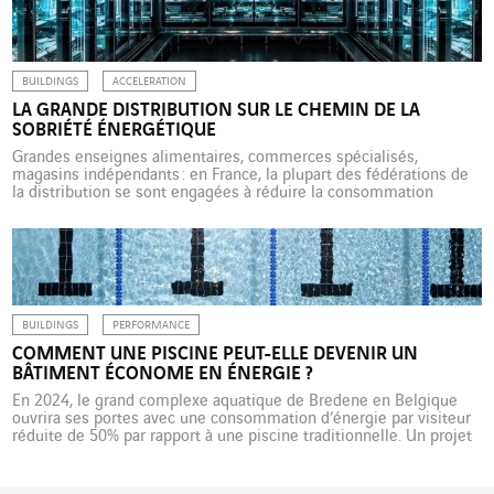
de la cybersécurité. Le 17 avril, le gouvernement américain, à […]
BUILDINGS
ACCELERATION
LA GRANDE DISTRIBUTION SUR LE CHEMIN DE LA
SOBRIÉTÉ ÉNERGÉTIQUE
Grandes enseignes alimentaires, commerces spécialisés,
magasins indépendants : en France, la plupart des fédérations de
la distribution se sont engagées à réduire la consommation
électrique des surfaces commerciales. Le 18 juillet 2022, le
secteur français de la grande distribution s’accordait sur un plan
de « sobriété énergétique » applicable dès le 15 octobre 2022 par
les grandes enseignes alimentaires et […]
BUILDINGS
PERFORMANCE
COMMENT UNE PISCINE PEUT-ELLE DEVENIR UN
BÂTIMENT ÉCONOME EN ÉNERGIE ?
En 2024, le grand complexe aquatique de Bredene en Belgique
ouvrira ses portes avec une consommation d’énergie par visiteur
réduite de 50% par rapport à une piscine traditionnelle. Un projet
environnemental auquel participe VINCI Energies. Afin de se
conformer à la réglementation environnementale, la ville de
Bredene va devoir fermer sa piscine d’ici 2024. La […]