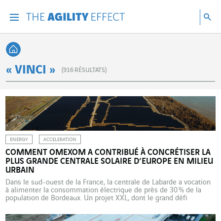
Accéder directement au contenu de la page
Accéder à la navigation principale
Accéder à la recherche
Re
Menu
Rec
Retour à l'accueil
« VINCI »
(
916
RÉSULTATS)
ENERGY
ACCELERATION
COMMENT OMEXOM A CONTRIBUÉ À CONCRÉTISER LA
PLUS GRANDE CENTRALE SOLAIRE D’EUROPE EN MILIEU
URBAIN
Dans le sud-ouest de la France, la centrale de Labarde a vocation
à alimenter la consommation électrique de près de 30 % de la
population de Bordeaux. Un projet XXL, dont le grand défi
technique tient à la nature de son sol, une ancienne décharge.
C’est le plus grand parc photovoltaïque en milieu urbain d’Europe.