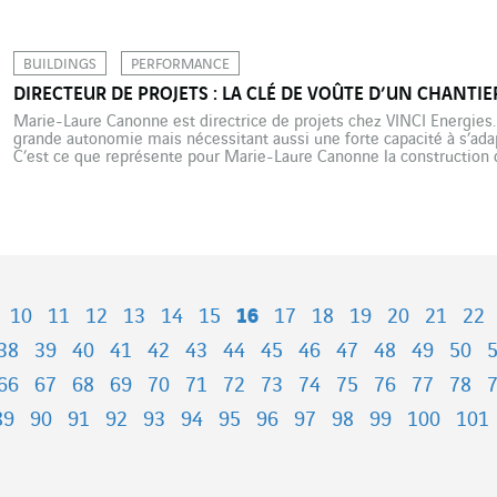
BUILDINGS
PERFORMANCE
DIRECTEUR DE PROJETS : LA CLÉ DE VOÛTE D’UN CHANTIE
Marie-Laure Canonne est directrice de projets chez VINCI Energies.
grande autonomie mais nécessitant aussi une forte capacité à s’ada
C’est ce que représente pour Marie-Laure Canonne la construction
Développement des Laboratoires Servier sur le plateau de Saclay. « Je
10
11
12
13
14
15
16
17
18
19
20
21
22
38
39
40
41
42
43
44
45
46
47
48
49
50
66
67
68
69
70
71
72
73
74
75
76
77
78
89
90
91
92
93
94
95
96
97
98
99
100
101