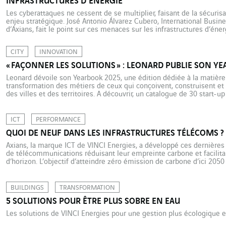
INFRASTRUCTURES D’ÉNERGIE
Les cyberattaques ne cessent de se multiplier, faisant de la sécuris
enjeu stratégique. José Antonio Álvarez Cubero, International Bus
d’Axians, fait le point sur ces menaces sur les infrastructures d’éner
faire face, parmi lesquelles le démonstrateur « Réseau Numérique 
Omexom et […]
CITY
INNOVATION
« FAÇONNER LES SOLUTIONS » : LEONARD PUBLIE SON Y
Leonard dévoile son Yearbook 2025, une édition dédiée à la matière
transformation des métiers de ceux qui conçoivent, construisent et 
des villes et des territoires. A découvrir, un catalogue de 30 start-
programmes SEED et CATALYST 2025. Grâce aux avancées de l’intell
ICT
PERFORMANCE
QUOI DE NEUF DANS LES INFRASTRUCTURES TÉLÉCOMS ?
Axians, la marque ICT de VINCI Energies, a développé ces dernières
de télécommunications réduisant leur empreinte carbone et facilita
d’horizon. L’objectif d’atteindre zéro émission de carbone d’ici 2050
celui des infrastructures télécoms n’y déroge pas. Exemples de tro
BUILDINGS
TRANSFORMATION
5 SOLUTIONS POUR ÊTRE PLUS SOBRE EN EAU
Les solutions de VINCI Energies pour une gestion plus écologique et