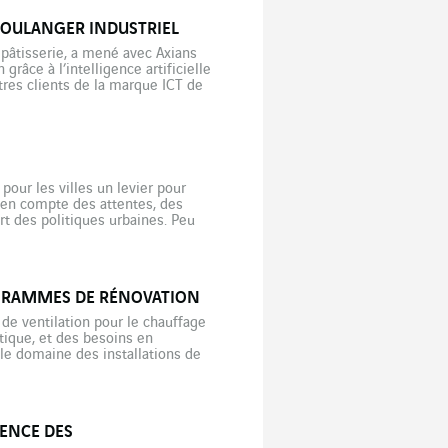
BOULANGER INDUSTRIEL
 pâtisserie, a mené avec Axians
râce à l’intelligence artificielle
res clients de la marque ICT de
 […]
pour les villes un levier pour
e en compte des attentes, des
t des politiques urbaines. Peu
OGRAMMES DE RÉNOVATION
 de ventilation pour le chauffage
tique, et des besoins en
le domaine des installations de
« vertueuse » adaptée aux espaces
IENCE DES