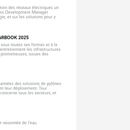
ation des réseaux électriques un
iness Development Manager
gie, et sur les solutions pour y
Sécurisé » développé par
EARBOOK 2025
 sous toutes ses formes et à la
entretiennent les infrastructures
up prometteuses, issues des
igence […]
 années des solutions de pylônes
nt leur déploiement. Tour
 concerne tous les secteurs, et
is nouveaux types de pylônes […]
 raisonnée de l’eau.