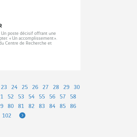
R
 Un poste décisif offrant une
pter. « Un accomplissement ».
 du Centre de Recherche et
 suis très fière de cette […]
23
24
25
26
27
28
29
30
51
52
53
54
55
56
57
58
79
80
81
82
83
84
85
86
Next
102