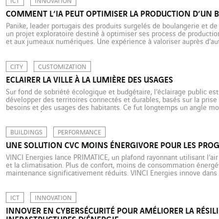
ICT
INNOVATION
COMMENT L’IA PEUT OPTIMISER LA PRODUCTION D’UN 
Panike, leader portugais des produits surgelés de boulangerie et de
un projet exploratoire destiné à optimiser ses process de production g
et aux jumeaux numériques. Une expérience à valoriser auprès d’aut
VINCI Energies. Panike est le leader portugais des produits surgelés
CITY
CUSTOMIZATION
ECLAIRER LA VILLE À LA LUMIÈRE DES USAGES
Sur fond de sobriété écologique et budgétaire, l’éclairage public est 
développer des territoires connectés et durables, basés sur la pris
besoins et des usages des habitants. Ce fut longtemps un angle mor
réglementé́ à l’échelle nationale – pas même obligatoire […]
BUILDINGS
PERFORMANCE
UNE SOLUTION CVC MOINS ÉNERGIVORE POUR LES PR
VINCI Energies lance PRIMATICE, un plafond rayonnant utilisant l’air
et la climatisation. Plus de confort, moins de consommation énergé
maintenance significativement réduits. VINCI Energies innove dans 
chauffage, ventilation et climatisation (CVC) avec une technologie 
tertiaires existants. Développée […]
ICT
INNOVATION
INNOVER EN CYBERSÉCURITÉ POUR AMÉLIORER LA RÉSIL