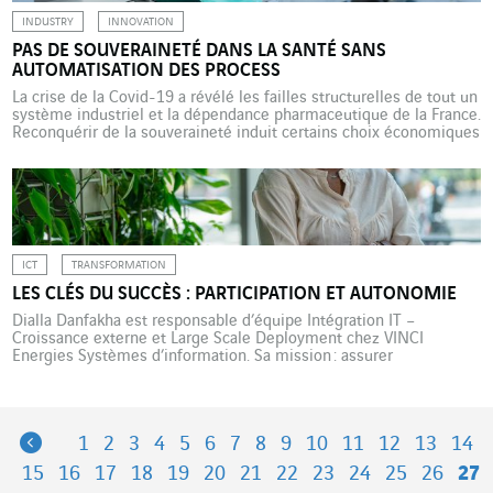
INDUSTRY
INNOVATION
PAS DE SOUVERAINETÉ DANS LA SANTÉ SANS
AUTOMATISATION DES PROCESS
La crise de la Covid-19 a révélé les failles structurelles de tout un
système industriel et la dépendance pharmaceutique de la France.
Reconquérir de la souveraineté induit certains choix économiques
et technologiques. Le 13 juin 2023, le président de la République,
Emmanuel Macron, a annoncé le rapatriement en France dans les
prochaines années des chaînes […]
ICT
TRANSFORMATION
LES CLÉS DU SUCCÈS : PARTICIPATION ET AUTONOMIE
Dialla Danfakha est responsable d’équipe Intégration IT –
Croissance externe et Large Scale Deployment chez VINCI
Energies Systèmes d’information. Sa mission : assurer
l’intégration IT de nouvelles sociétés et le déploiement à grande
échelle de nouvelles solutions et process IT. Pendant dix mois,
Dialla Danfakha a consacré son énergie dans la conception et le
développement d’Intune, […]
Previous
1
2
3
4
5
6
7
8
9
10
11
12
13
14
15
16
17
18
19
20
21
22
23
24
25
26
27