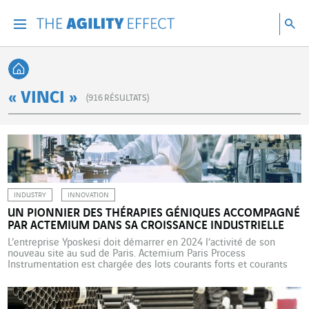
Accéder directement au contenu de la page
Accéder à la navigation principale
Accéder à la recherche
Re
Menu
Rec
Retour à l'accueil
« VINCI »
(
916
RÉSULTATS)
INDUSTRY
INNOVATION
UN PIONNIER DES THÉRAPIES GÉNIQUES ACCOMPAGNÉ
PAR ACTEMIUM DANS SA CROISSANCE INDUSTRIELLE
L’entreprise Yposkesi doit démarrer en 2024 l’activité de son
nouveau site au sud de Paris. Actemium Paris Process
Instrumentation est chargée des lots courants forts et courants
faibles. Elle représente un espoir majeur dans le combat contre
les cancers, les maladies du sang, les pathologies
neurodégénératives, génétiques et héréditaires : la thérapie