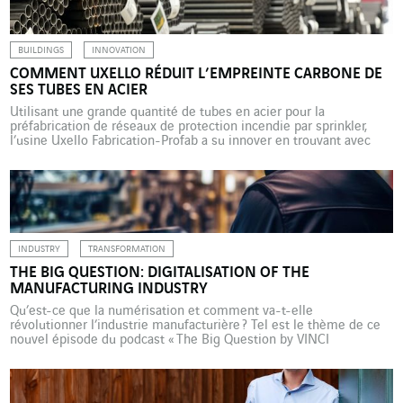
génique, qui consiste à […]
BUILDINGS
INNOVATION
COMMENT UXELLO RÉDUIT L’EMPREINTE CARBONE DE
SES TUBES EN ACIER
Utilisant une grande quantité de tubes en acier pour la
préfabrication de réseaux de protection incendie par sprinkler,
l’usine Uxello Fabrication-Profab a su innover en trouvant avec
ses fournisseurs une solution de production d’acier à faible
empreinte carbone. Uxello Fabrication-Profab est une usine
spécialisée dans la préfabrication de réseaux de protection
incendie par sprinkler destinés […]
INDUSTRY
TRANSFORMATION
THE BIG QUESTION: DIGITALISATION OF THE
MANUFACTURING INDUSTRY
Qu’est-ce que la numérisation et comment va-t-elle
révolutionner l’industrie manufacturière ? Tel est le thème de ce
nouvel épisode du podcast « The Big Question by VINCI
Energies ». Trevor McClay, d’Actemium UK, et Paul Johnson, de
Rockwell Automation, y expliquent les avantages de la
digitalisation et les technologies qui sont actuellement mises en
œuvre. Ils évoquent également […]