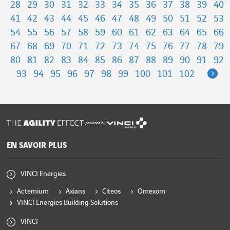
28
29
30
31
32
33
34
35
36
37
38
39
40
41
42
43
44
45
46
47
48
49
50
51
52
53
54
55
56
57
58
59
60
61
62
63
64
65
66
67
68
69
70
71
72
73
74
75
76
77
78
79
80
81
82
83
84
85
86
87
88
89
90
91
92
Ne
93
94
95
96
97
98
99
100
101
102
powered by
EN SAVOIR PLUS
VINCI Energies
Actemium
Axians
Citeos
Omexom
VINCI Energies Building Solutions
VINCI