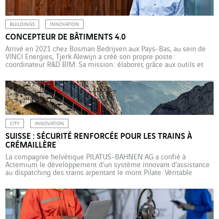
BUILDINGS
INNOVATION
CONCEPTEUR DE BÂTIMENTS 4.0
Arrivé en 2021 chez Bosman Bedrijven aux Pays-Bas, au sein de
VINCI Energies, Tjerk Alewijn a créé son propre poste :
coordinateur R&D BIM. Sa mission : élaborer, grâce aux outils et
normes disponibles, et bientôt grâce à l’IA, un modèle intelligent
et autonome de modélisation des bâtiments. La mission de Tjerk
Alewijn chez Bosman Bedrijven consiste […]
CITY
INNOVATION
SUISSE : SÉCURITÉ RENFORCÉE POUR LES TRAINS À
CRÉMAILLÈRE
La compagnie helvétique PILATUS-BAHNEN AG a confié à
Actemium le développement d’un système innovant d’assistance
au dispatching des trains arpentant le mont Pilate. Véritable
institution en Suisse, PILATUS-BAHNEN AG permet aux touristes
du monde entier d’accéder par le rail au mont Pilate, l’une des
destinations les plus prisées des Alpes helvétiques. Depuis
l’ouverture de la […]