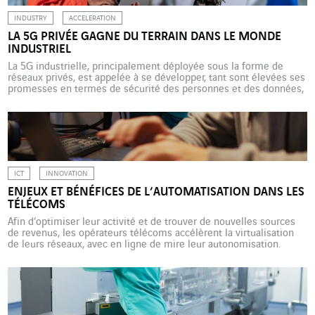
INDUSTRY
ACCELERATION
LA 5G PRIVÉE GAGNE DU TERRAIN DANS LE MONDE
INDUSTRIEL
La 5G industrielle, principalement déployée sous la forme de
réseaux privés, est appelée à se développer, tant sont élevées ses
promesses en termes de sécurité des personnes et des données,
de maintenance des installations et de performance des
processus. Tour d’horizon avec Thierry Delpech, expert industrie
5.0 chez Actemium. Alors que, sous l’impulsion de la […]
ICT
INNOVATION
ENJEUX ET BÉNÉFICES DE L’AUTOMATISATION DANS LES
TÉLÉCOMS
Afin d’optimiser leur activité et de trouver de nouvelles sources
de revenus, les opérateurs télécoms accélèrent la virtualisation
de leurs réseaux, avec en ligne de mire leur autonomisation.
Axians accompagne ces innovations. Les opérateurs de
télécommunications ne sont pas à l’écart du grand mouvement de
l’automatisation. Celle des réseaux, notamment, leur offre de
nombreux avantages […]