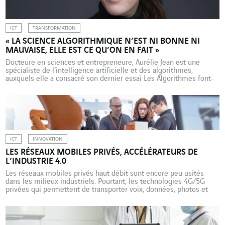
ICT
TRANSFORMATION
« LA SCIENCE ALGORITHMIQUE N’EST NI BONNE NI
MAUVAISE, ELLE EST CE QU’ON EN FAIT »
Docteure en sciences et entrepreneure, Aurélie Jean est une
spécialiste de l’intelligence artificielle et des algorithmes,
auxquels elle a consacré son dernier essai Les Algorithmes font-
ils la Loi ? (Editions de l’Observatoire, octobre 2021). Pour elle, la
data et l’IA sont une étape majeure dans la transformation
numérique des organisations. Pourquoi les algorithmes font-ils
peur ? Aurélie […]
ICT
INNOVATION
LES RÉSEAUX MOBILES PRIVÉS, ACCÉLÉRATEURS DE
L’INDUSTRIE 4.0
Les réseaux mobiles privés haut débit sont encore peu usités
dans les milieux industriels. Pourtant, les technologies 4G/5G
privées qui permettent de transporter voix, données, photos et
vidéos, peuvent considérablement faciliter et fiabiliser les
opérations sur les sites et dans les usines. La ligne d’assemblage
finale de l’Airbus A380 (dont la production a été arrêtée) […]