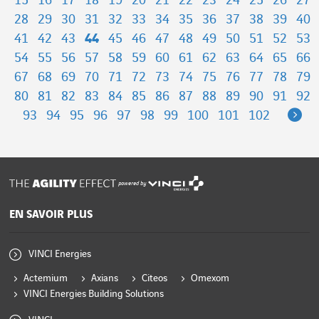
15
16
17
18
19
20
21
22
23
24
25
26
27
28
29
30
31
32
33
34
35
36
37
38
39
40
41
42
43
44
45
46
47
48
49
50
51
52
53
54
55
56
57
58
59
60
61
62
63
64
65
66
67
68
69
70
71
72
73
74
75
76
77
78
79
80
81
82
83
84
85
86
87
88
89
90
91
92
Ne
93
94
95
96
97
98
99
100
101
102
powered by
EN SAVOIR PLUS
VINCI Energies
Actemium
Axians
Citeos
Omexom
VINCI Energies Building Solutions