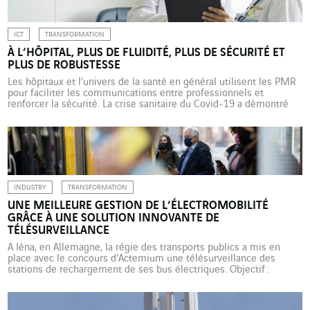
ICT
TRANSFORMATION
À L’HÔPITAL, PLUS DE FLUIDITÉ, PLUS DE SÉCURITÉ ET
PLUS DE ROBUSTESSE
Les hôpitaux et l’univers de la santé en général utilisent les PMR
pour faciliter les communications entre professionnels et
renforcer la sécurité. La crise sanitaire du Covid-19 a démontré
l’importance d’un système de santé efficace. Les cyberattaques
contre des établissements en France et en Europe ont mis en
lumière les failles de systèmes informatiques, souvent […]
INDUSTRY
TRANSFORMATION
UNE MEILLEURE GESTION DE L’ÉLECTROMOBILITÉ
GRÂCE À UNE SOLUTION INNOVANTE DE
TÉLÉSURVEILLANCE
A Iéna, en Allemagne, la régie des transports publics a mis en
place avec le concours d’Actemium une télésurveillance des
stations de rechargement de ses bus électriques. Objectif :
détecter et résoudre les problèmes aussi rapidement que
possible. Cela fait 120 ans que les tramways électriques
sillonnent la grande ville industrielle et universitaire d’Iéna, dans