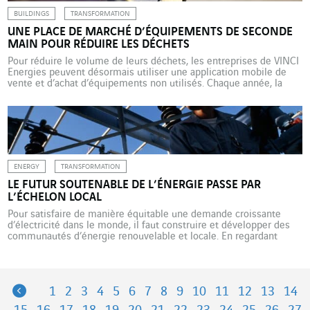
BUILDINGS
TRANSFORMATION
UNE PLACE DE MARCHÉ D’ÉQUIPEMENTS DE SECONDE
MAIN POUR RÉDUIRE LES DÉCHETS
Pour réduire le volume de leurs déchets, les entreprises de VINCI
Energies peuvent désormais utiliser une application mobile de
vente et d’achat d’équipements non utilisés. Chaque année, la
filière BTP en France produit 42 millions de tonnes de déchets.
Parmi les leviers de contribution du secteur à une plus grande
sobriété dans la consommation de […]
ENERGY
TRANSFORMATION
LE FUTUR SOUTENABLE DE L’ÉNERGIE PASSE PAR
L’ÉCHELON LOCAL
Pour satisfaire de manière équitable une demande croissante
d’électricité dans le monde, il faut construire et développer des
communautés d’énergie renouvelable et locale. En regardant
autour de nous, nous pouvons constater la simplicité avec
laquelle nous interagissons avec les complexes systèmes de
production, de transformation, de transport et de distribution
électrique qui nous accompagnent au […]
Previous
1
2
3
4
5
6
7
8
9
10
11
12
13
14