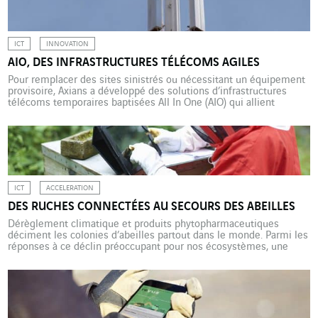
l’est […]
ICT
INNOVATION
AIO, DES INFRASTRUCTURES TÉLÉCOMS AGILES
Pour remplacer des sites sinistrés ou nécessitant un équipement
provisoire, Axians a développé des solutions d’infrastructures
télécoms temporaires baptisées All In One (AIO) qui allient
rapidité d’installation, multiplicité des usages et faible impact sur
l’environnement. Incendie, catastrophe naturelle, panne… les
causes de sinistres ne manquent pas sur les infrastructures de
télécommunications. Dans de tels cas, […]
ICT
ACCELERATION
DES RUCHES CONNECTÉES AU SECOURS DES ABEILLES
Dérèglement climatique et produits phytopharmaceutiques
déciment les colonies d’abeilles partout dans le monde. Parmi les
réponses à ce déclin préoccupant pour nos écosystèmes, une
ruche « intelligente » expérimentée en Nouvelle-Calédonie par
Axians et la start-up Label Abeille. La disparition des abeilles est
un fait mondial identifié depuis trente ans sous le nom de
syndrome d’effondrement des […]