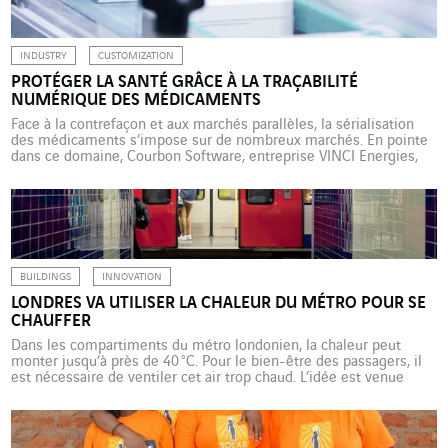
nature. […]
INDUSTRY
CUSTOMIZATION
PROTÉGER LA SANTÉ GRÂCE À LA TRAÇABILITÉ
NUMÉRIQUE DES MÉDICAMENTS
Face à la contrefaçon et aux marchés parallèles, la sérialisation
des médicaments s’impose sur de nombreux marchés. En pointe
dans ce domaine, Courbon Software, entreprise VINCI Energies,
déploie sa solution dans le monde entier. Depuis février 2019, la
directive européenne sur les médicaments falsifiés (FMD) impose
aux laboratoires et aux pharmacies d’assurer la sérialisation des
[…]
BUILDINGS
INNOVATION
LONDRES VA UTILISER LA CHALEUR DU MÉTRO POUR SE
CHAUFFER
Dans les compartiments du métro londonien, la chaleur peut
monter jusqu’à près de 40 °C. Pour le bien-être des passagers, il
est nécessaire de ventiler cet air trop chaud. L’idée est venue
d’utiliser cette source de chaleur pour le chauffage. Non pas du
métro bien sûr, mais, l’hiver, des habitations et bureaux situés à
proximité. A […]