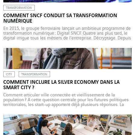
TRANSFORMATION
COMMENT SNCF CONDUIT SA TRANSFORMATION
NUMÉRIQUE
En 2015, le groupe ferroviaire lançait un ambitieux programme de
transformation numérique : Digital SNCF. Quatre ans plus tard, le
digital irrigue tous les métiers de l’entreprise. Décryptage. Depuis
le lancement au début des années 2000 de Voyages-sncf.com,
aujourd’hui OUI.sncf, la transformation numérique de SNCF n’a
cessé de s’amplifier. Le grand tournant digital du groupe
ferroviaire remonte […]
CITY
TRANSFORMATION
COMMENT INCLURE LA SILVER ECONOMY DANS LA
SMART CITY ?
Comment articuler ville connectée et vieillissement de la
population ? A cette question centrale pour les futures politiques
territoriales, les start-up apportent déjà plusieurs réponses. La
France compte aujourd’hui 1,5 million de personnes de 85 ans et
plus. Dans trente ans, leur nombre aura triplé. En 2016, près de 7
500 EHPAD accueillaient plus de 600 000 personnes […]