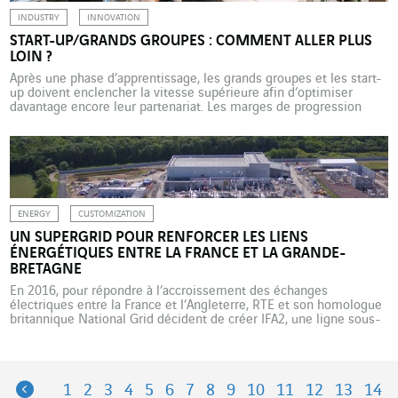
INDUSTRY
INNOVATION
START-UP/GRANDS GROUPES : COMMENT ALLER PLUS
LOIN ?
Après une phase d’apprentissage, les grands groupes et les start-
up doivent enclencher la vitesse supérieure afin d’optimiser
davantage encore leur partenariat. Les marges de progression
sont importantes et de bonnes pratiques émergent, note
Bernhard Kirchmair, Chief Digital Officer de VINCI Energies
Deutschland. Il est loin le temps où les grands groupes et les
start-up s’ignoraient […]
ENERGY
CUSTOMIZATION
UN SUPERGRID POUR RENFORCER LES LIENS
ÉNERGÉTIQUES ENTRE LA FRANCE ET LA GRANDE-
BRETAGNE
En 2016, pour répondre à l’accroissement des échanges
électriques entre la France et l’Angleterre, RTE et son homologue
britannique National Grid décident de créer IFA2, une ligne sous-
marine à courant continu haute tension (HVDC) entre les deux
pays. Rencontre avec Christian Cartalas, directeur général de
VINCI Energies Transport et Transformation d’énergie, et Arnaud
Gautier, chef […]
Previous
1
2
3
4
5
6
7
8
9
10
11
12
13
14