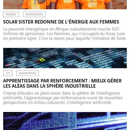
ENERGY
INNOVATION
SOLAR SISTER REDONNE DE L’ÉNERGIE AUX FEMMES
La pauvreté énergétique en Afrique subsaharienne touche 620
millions de personnes. Les femmes, qui s’occupent du foyer, sont
en première ligne. C’est la raison pour laquelle l’initiative de Solar
Sister mérite d’être éclairée. Cette association de promotion des
énergies renouvelables offre des formations aux femmes de
Tanzanie et des régions rurales de l’Afrique pour qu’elles […]
ICT
INNOVATION
APPRENTISSAGE PAR RENFORCEMENT : MIEUX GÉRER
LES ALÉAS DANS LA SPHÈRE INDUSTRIELLE
Champ d’études en plein essor dans la sphère de l’intelligence
artificielle, l’apprentissage par renforcement ouvre de nouvelles
perspectives en milieu industriel. L’intelligence artificielle
emprunte parfois des chemins détournés et inattendus. Ainsi,
l’apprentissage automatique (machine learning) utilisait
jusqu’alors, et utilise encore largement, une méthode consistant à
répertorier des données en entrée et des données attendues en
[…]