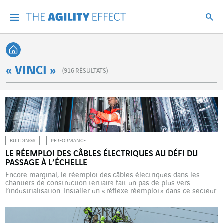
Accéder directement au contenu de la page
Accéder à la navigation principale
Accéder à la recherche
Re
Menu
Rec
Retour à l'accueil
« VINCI »
(
916
RÉSULTATS)
BUILDINGS
PERFORMANCE
LE RÉEMPLOI DES CÂBLES ÉLECTRIQUES AU DÉFI DU
PASSAGE À L’ÉCHELLE
Encore marginal, le réemploi des câbles électriques dans les
chantiers de construction tertiaire fait un pas de plus vers
l’industrialisation. Installer un « réflexe réemploi » dans ce secteur
sur fond d’urgence climatique, c’est l’ambition de ce projet
développé par Cegelec Nord Grands Projets sous la marque
Circable. Ils sont aussi sûrs et performants que des neufs, […]