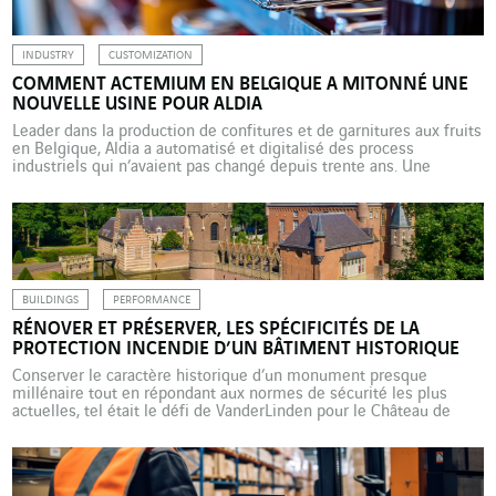
INDUSTRY
CUSTOMIZATION
COMMENT ACTEMIUM EN BELGIQUE A MITONNÉ UNE
NOUVELLE USINE POUR ALDIA
Leader dans la production de confitures et de garnitures aux fruits
en Belgique, Aldia a automatisé et digitalisé des process
industriels qui n’avaient pas changé depuis trente ans. Une
transformation sur mesure réalisée par la marque Industrie de
VINCI Energies en pleine crise Covid. « Cette nouvelle usine était
une première pour Aldia, qui s’en est […]
BUILDINGS
PERFORMANCE
RÉNOVER ET PRÉSERVER, LES SPÉCIFICITÉS DE LA
PROTECTION INCENDIE D’UN BÂTIMENT HISTORIQUE
Conserver le caractère historique d’un monument presque
millénaire tout en répondant aux normes de sécurité les plus
actuelles, tel était le défi de VanderLinden pour le Château de
Heeswijk. L’entreprise de VINCI Energies Building Solutions aux
Pays-Bas a choisi une approche fondée sur une solution
technique hybride. Bâti il y a près d’un millénaire, le […]