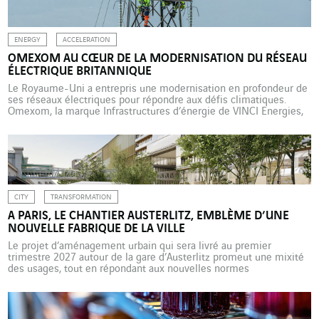
ENERGY
ACCELERATION
OMEXOM AU CŒUR DE LA MODERNISATION DU RÉSEAU
ÉLECTRIQUE BRITANNIQUE
Le Royaume-Uni a entrepris une modernisation en profondeur de
ses réseaux électriques pour répondre aux défis climatiques.
Omexom, la marque Infrastructures d’énergie de VINCI Energies,
joue un rôle clé dans cette transformation à travers des projets
majeurs en Ecosse et en Angleterre. Le Royaume-Uni s’est
engagé depuis deux ans dans une transformation majeure de son
[…]
CITY
TRANSFORMATION
A PARIS, LE CHANTIER AUSTERLITZ, EMBLÈME D’UNE
NOUVELLE FABRIQUE DE LA VILLE
Le projet d’aménagement urbain qui sera livré au premier
trimestre 2027 autour de la gare d’Austerlitz promeut une mixité
des usages, tout en répondant aux nouvelles normes
environnementales. VINCI Energies participe à ce chantier hors
normes avec six de ses entreprises. Si la notion d’hybridation
fonctionnelle trouve depuis quelques années un écho grandissant
dans le […]