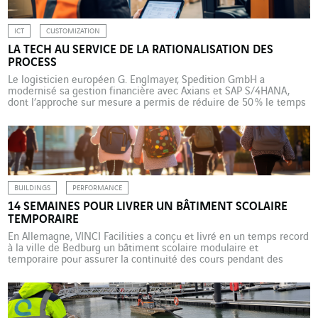
ICT
CUSTOMIZATION
LA TECH AU SERVICE DE LA RATIONALISATION DES
PROCESS
Le logisticien européen G. Englmayer, Spedition GmbH a
modernisé sa gestion financière avec Axians et SAP S/4HANA,
dont l’approche sur mesure a permis de réduire de 50 % le temps
de clôture mensuelle et d’améliorer l’automatisation et la
transparence des process. Depuis plus de cent soixante ans, G.
Englmayer, Spedition GmbH évolue dans le secteur du […]
BUILDINGS
PERFORMANCE
14 SEMAINES POUR LIVRER UN BÂTIMENT SCOLAIRE
TEMPORAIRE
En Allemagne, VINCI Facilities a conçu et livré en un temps record
à la ville de Bedburg un bâtiment scolaire modulaire et
temporaire pour assurer la continuité des cours pendant des
travaux de rénovation. Un projet qui illustre l’expertise de
l’entreprise en matière de solutions flexibles. Le 22 mai 2025,
VINCI Facilities Solution en Allemagne […]