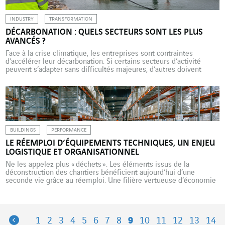
INDUSTRY
TRANSFORMATION
DÉCARBONATION : QUELS SECTEURS SONT LES PLUS
AVANCÉS ?
Face à la crise climatique, les entreprises sont contraintes
d’accélérer leur décarbonation. Si certains secteurs d’activité
peuvent s’adapter sans difficultés majeures, d’autres doivent
engager des transformations profondes pour répondre à ces
enjeux. VINCI Energies accompagne de nombreuses entreprises
dans cette trajectoire d’atténuation et d’adaptation. Dans un
contexte mondial de crise climatique, de volatilité énergétique et
[…]
BUILDINGS
PERFORMANCE
LE RÉEMPLOI D’ÉQUIPEMENTS TECHNIQUES, UN ENJEU
LOGISTIQUE ET ORGANISATIONNEL
Ne les appelez plus « déchets ». Les éléments issus de la
déconstruction des chantiers bénéficient aujourd’hui d’une
seconde vie grâce au réemploi. Une filière vertueuse d’économie
circulaire, où s’illustre RESO Services, et dans laquelle la rigueur
logistique est clé. Implantée au nord de Paris, sur la commune du
Blanc-Mesnil, près de l’aéroport du Bourget, à seulement […]
Previous
1
2
3
4
5
6
7
8
9
10
11
12
13
14