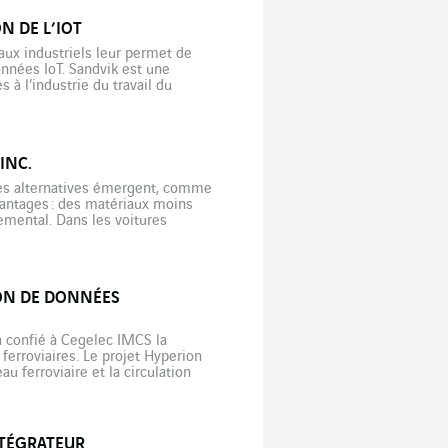
 DE L’IOT
aux industriels leur permet de
nnées IoT. Sandvik est une
 à l’industrie du travail du
]
INC.
des alternatives émergent, comme
vantages : des matériaux moins
emental. Dans les voitures
ière de batteries, la technologie
ION DE DONNÉES
, a confié à Cegelec IMCS la
ferroviaires. Le projet Hyperion
u ferroviaire et la circulation
ntrol System). La Belgique […]
NTÉGRATEUR