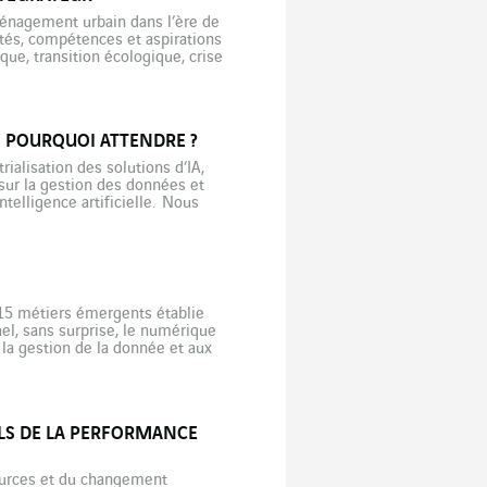
ménagement urbain dans l’ère de
ités, compétences et aspirations
ue, transition écologique, crise
dits qu’incertains. Face à ces
ORS POURQUOI ATTENDRE ?
ialisation des solutions d’IA,
sur la gestion des données et
telligence artificielle. Nous
visualisation des données et des
s 15 métiers émergents établie
el, sans surprise, le numérique
à la gestion de la donnée et aux
LS DE LA PERFORMANCE
sources et du changement