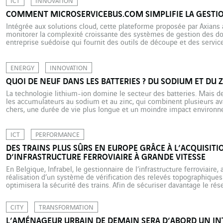
ICT
INNOVATION
COMMENT MICROSERVICEBUS.COM SIMPLIFIE LA GESTION
Intégrée aux solutions cloud, cette plateforme proposée par Axians 
monitorer la complexité croissante des systèmes de gestion des do
entreprise suédoise qui fournit des outils de découpe et des services
métal. Elle fabrique en particulier des tubes qui vont être utilisés […
ENERGY
INNOVATION
QUOI DE NEUF DANS LES BATTERIES ? DU SODIUM ET DU Z
La technologie lithium-ion domine le secteur des batteries. Mais 
les accumulateurs au sodium et au zinc, qui combinent plusieurs a
chers, une durée de vie plus longue et un moindre impact environn
électriques, dans les smartphones, les ordinateurs portables…En mat
lithium-ion […]
ICT
PERFORMANCE
DES TRAINS PLUS SÛRS EN EUROPE GRÂCE À L’ACQUISIT
D’INFRASTRUCTURE FERROVIAIRE À GRANDE VITESSE
En Belgique, Infrabel, le gestionnaire de l’infrastructure ferroviaire
réalisation d’un système de vérification des relevés topographiques 
optimisera la sécurité des trains. Afin de sécuriser davantage le résea
des trains, l’Europe s’est dotée du système ETCS (European Train Co
CITY
TRANSFORMATION
L’AMÉNAGEUR URBAIN DE DEMAIN SERA D’ABORD UN I