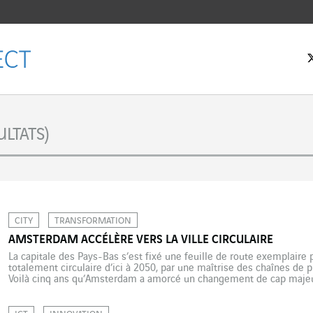
eil
LTATS)
CITY
TRANSFORMATION
AMSTERDAM ACCÉLÈRE VERS LA VILLE CIRCULAIRE
La capitale des Pays-Bas s’est fixé une feuille de route exemplaire
totalement circulaire d’ici à 2050, par une maîtrise des chaînes de
Voilà cinq ans qu’Amsterdam a amorcé un changement de cap majeu
traditionnel modèle de développement linéaire contre un projet d’éc