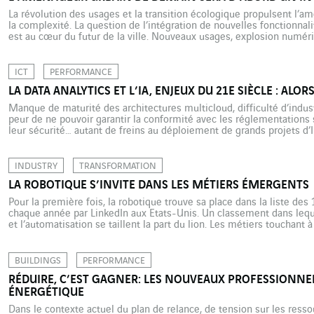
La révolution des usages et la transition écologique propulsent l’a
la complexité. La question de l’intégration de nouvelles fonctionnal
est au cœur du futur de la ville. Nouveaux usages, explosion numériq
sanitaire : l’aménagement urbain doit intégrer des horizons aussi iné
facteurs […]
ICT
PERFORMANCE
LA DATA ANALYTICS ET L’IA, ENJEUX DU 21E SIÈCLE : AL
Manque de maturité des architectures multicloud, difficulté d’industr
peur de ne pouvoir garantir la conformité avec les réglementations 
leur sécurité… autant de freins au déploiement de grands projets d’In
entendons tous parler d’aide à la décision, d’analyse prédictive, de 
[…]
INDUSTRY
TRANSFORMATION
LA ROBOTIQUE S’INVITE DANS LES MÉTIERS ÉMERGENTS
Pour la première fois, la robotique trouve sa place dans la liste de
chaque année par LinkedIn aux Etats-Unis. Un classement dans lequ
et l’automatisation se taillent la part du lion. Les métiers touchant 
algorithmes de l’intelligence artificielle concernent […]
BUILDINGS
PERFORMANCE
RÉDUIRE, C’EST GAGNER: LES NOUVEAUX PROFESSIONNE
ÉNERGÉTIQUE
Dans le contexte actuel du plan de relance, de tension sur les res