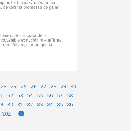
enjeux techniques, opérationnels
t de tenir la promesse de gains
? La vague de […]
olaire » et « le cœur de la
ouvelable et nucléaire », affirme
nçois Austin, estime que la
iale dont le […]
23
24
25
26
27
28
29
30
51
52
53
54
55
56
57
58
79
80
81
82
83
84
85
86
Next
102