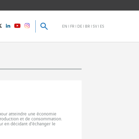
Recherche
Recherche
instagram
Twitter
LinkedIn
Youtube
EN
FR
DE
BR
SV
ES
 pour atteindre une économie
 production et de consommation.
r en décidant d’échanger le
onomie circulaire, […]