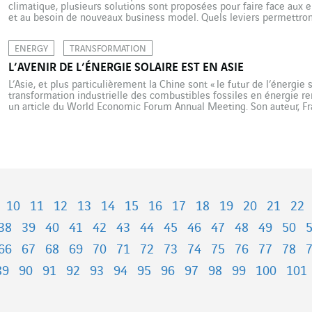
climatique, plusieurs solutions sont proposées pour faire face aux 
et au besoin de nouveaux business model. Quels leviers permettron
énergétiques, maîtrise des coûts et performance environnementale 
ENERGY
TRANSFORMATION
L’AVENIR DE L’ÉNERGIE SOLAIRE EST EN ASIE
L’Asie, et plus particulièrement la Chine sont « le futur de l’énergie s
transformation industrielle des combustibles fossiles en énergie ren
un article du World Economic Forum Annual Meeting. Son auteur, Fra
décarbonation en cours est en train de transformer l’économie mond
10
11
12
13
14
15
16
17
18
19
20
21
22
38
39
40
41
42
43
44
45
46
47
48
49
50
66
67
68
69
70
71
72
73
74
75
76
77
78
89
90
91
92
93
94
95
96
97
98
99
100
101