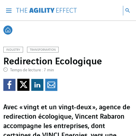
Accéder directement au contenu de la page
Accéder à la navigation principale
Accéder à la recherche
Re
Menu
Rec
Retour à l'accueil
INDUSTRY
TRANSFORMATION
Redirection Ecologique
Temps de lecture : 7 min
Partager sur Facebook
Partager sur Twitter
Partager sur Line
Partager par e
Avec « vingt et un vingt-deux », agence de
redirection écologique, Vincent Rabaron
accompagne les entreprises, dont
certaines de VINCI Energies, vers une