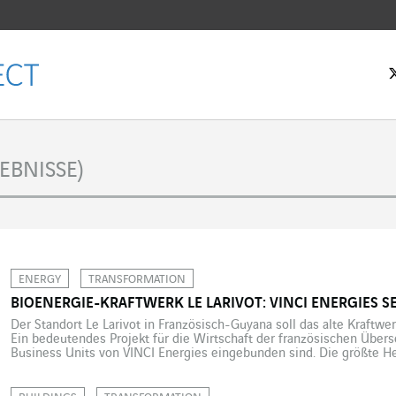
tseite
EBNISSE)
ENERGY
TRANSFORMATION
BIOENERGIE-KRAFTWERK LE LARIVOT: VINCI ENERGIES S
Der Standort Le Larivot in Französisch-Guyana soll das alte Kraftwe
Ein bedeutendes Projekt für die Wirtschaft der französischen Übers
Business Units von VINCI Energies eingebunden sind. Die größte He
der rechtzeitigen Fertigstellung mit dem Ziel einer erfolgreichen 
Kraftwerks im Jahr 2026. […]