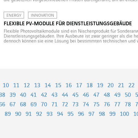
die gesetzlich vorgeschriebenen Fristen durchgeführt, um an entsch
Lufttüchtigkeit der Flotte, die Einhaltung der geltenden Gesetze und
Performance von Air France Industries zu […]
ENERGY
INNOVATION
FLEXIBLE PV-MODULE FÜR DIENSTLEISTUNGSGEBÄUDE
Flexible Photovoltaikmodule sind ein Nischenprodukt für Sondera
Dienstleistungsgebäuden. Ihre Ausbeute ist zwar geringer als die 
dennoch können sie eine Lösung bei bestimmten technischen und w
darstellen. Flexible Photovoltaikmodule mausern sich zur innovative
insbesondere für spezifische Anwendungen, wo herkömmliche Lösu
Die Technologie […]
10
11
12
13
14
15
16
17
18
19
20
21
22
38
39
40
41
42
43
44
45
46
47
48
49
50
66
67
68
69
70
71
72
73
74
75
76
77
78
8
89
90
91
92
93
94
95
96
97
98
99
100
1