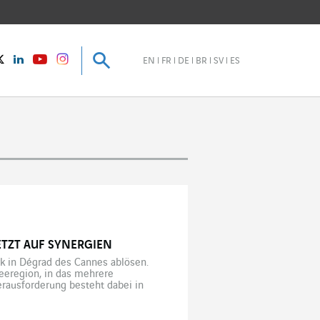
Suche
Suche
instagram
Twitter
LinkedIn
Youtube
EN
FR
DE
BR
SV
ES
ETZT AUF SYNERGIEN
rk in Dégrad des Cannes ablösen.
eeregion, in das mehrere
rausforderung besteht dabei in
Inbetriebnahme des neuen