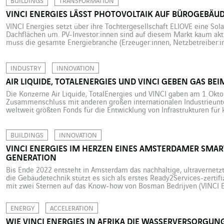
BUILDINGS
TRANSFORMATION
VINCI ENERGIES LÄSST PHOTOVOLTAIK AUF BÜROGEBÄUD
VINCI Energies setzt über ihre Tochtergesellschaft ELIOVE eine Sola
Dachflächen um. PV-Investor:innen sind auf diesem Markt kaum akt
muss die gesamte Energiebranche (Erzeuger:innen, Netzbetreiber:i
Energieeffizienz achten. Eine der derzeit noch wenig genutzten Op
Bürogebäuden für Dachanlagen. Nur Einzelhandel und Logistik haben 
INDUSTRY
INNOVATION
AIR LIQUIDE, TOTALENERGIES UND VINCI GEBEN GAS B
Die Konzerne Air Liquide, TotalEnergies und VINCI gaben am 1. Okto
Zusammenschluss mit anderen großen internationalen Industrieun
weltweit größten Fonds für die Entwicklung von Infrastrukturen für
schaffen. Ihr Ziel ist die Beschaffung von 1,5 Milliarden Euro, damit
Entwicklung strategischer Industriegroßprojekte im Bereich Wasser
BUILDINGS
INNOVATION
VINCI ENERGIES IM HERZEN EINES AMSTERDAMER SMAR
GENERATION
Bis Ende 2022 entsteht in Amsterdam das nachhaltige, ultravernetz
die Gebäudetechnik stützt es sich als erstes Ready2Services-zertif
mit zwei Sternen auf das Know-how von Bosman Bedrijven (VINCI En
entwickelt die niederländische Firma EDGE Technologies ein neues 
intelligente Bürogebäude an der Spitze des […]
ENERGY
ACCELERATION
WIE VINCI ENERGIES IN AFRIKA DIE WASSERVERSORGUN