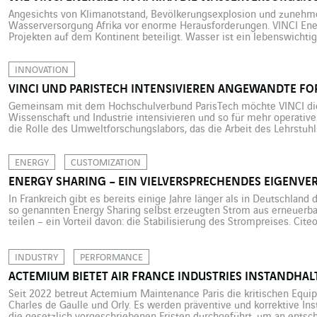
Angesichts von Klimanotstand, Bevölkerungsexplosion und zunehmen
Wasserversorgung Afrika vor enorme Herausforderungen. VINCI Energ
Projekten auf dem Kontinent beteiligt. Wasser ist ein lebenswichti
ungleich verteiltes Gut – gleichzeitig steigt der Verbrauch zusehen
die UNESCO die Weltgemeinschaft, endlich alle Menschen ausreich
INNOVATION
VINCI UND PARISTECH INTENSIVIEREN ANGEWANDTE F
Gemeinsam mit dem Hochschulverbund ParisTech möchte VINCI die
Wissenschaft und Industrie intensivieren und so für mehr operativ
die Rolle des Umweltforschungslabors, das die Arbeit des Lehrstuhl
fortführt. Seit Ende Januar 2020 ist das Umweltforschungslabor „L
die Stelle des vom VINCI-Konzern gemeinsam mit ParisTech […]
ENERGY
CUSTOMIZATION
ENERGY SHARING – EIN VIELVERSPRECHENDES EIGENV
In Frankreich gibt es bereits einige Jahre länger als in Deutschlan
so genannten Energy Sharing selbst erzeugten Strom aus erneuerba
teilen – ein Vorteil davon: die Stabilisierung des Strompreises. Cit
Languedoc-Roussillon stehen anderen Unternehmen von VINCI mit Ra
INDUSTRY
PERFORMANCE
ACTEMIUM BIETET AIR FRANCE INDUSTRIES INSTANDHA
Seit 2022 betreut Actemium Maintenance Paris die kritischen Equip
Charles de Gaulle und Orly. Es werden präventive und korrektive In