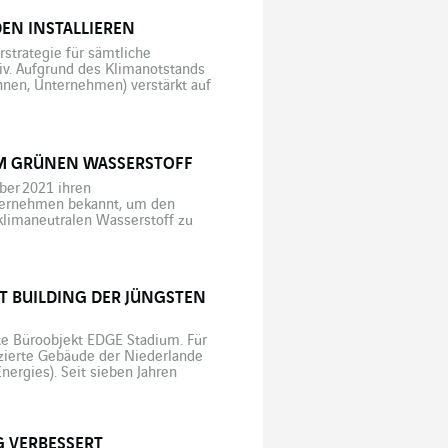
EN INSTALLIEREN
rstrategie für sämtliche
iv. Aufgrund des Klimanotstands
nnen, Unternehmen) verstärkt auf
tionen: Die Nutzung von
mit der Installation […]
EIM GRÜNEN WASSERSTOFF
ber 2021 ihren
ternehmen bekannt, um den
 klimaneutralen Wasserstoff zu
 der Fonds sich an der
stoff mit einem […]
T BUILDING DER JÜNGSTEN
te Büroobjekt EDGE Stadium. Für
izierte Gebäude der Niederlande
ergies). Seit sieben Jahren
Konzept für nachhaltige,
G VERBESSERT