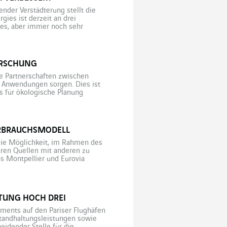
der Verstädterung stellt die
ies ist derzeit an drei
ges, aber immer noch sehr
ds. Vor diesem Hintergrund drängt
end mit […]
ORSCHUNG
 Partnerschaften zwischen
e Anwendungen sorgen. Dies ist
s für ökologische Planung
ab Recherche Environnement“ an
ERBRAUCHSMODELL
d die Möglichkeit, im Rahmen des
ren Quellen mit anderen zu
eos Montpellier und Eurovia
t und Tat zur Seite, um […]
LTUNG HOCH DREI
ments auf den Pariser Flughäfen
standhaltungsleistungen sowie