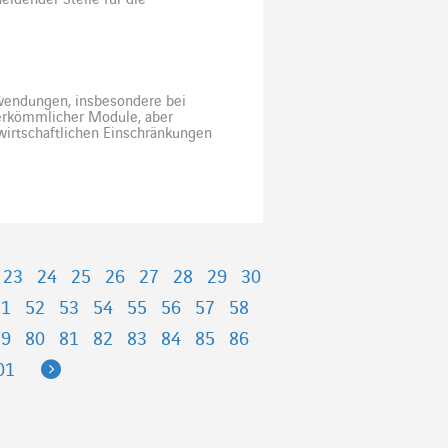
eidender Stelle für die
 Vorschriften und die operative
nwendungen, insbesondere bei
herkömmlicher Module, aber
irtschaftlichen Einschränkungen
n Alternative in der Solarbranche,
ngen an ihre Grenzen stoßen.
23
24
25
26
27
28
29
30
51
52
53
54
55
56
57
58
79
80
81
82
83
84
85
86
Next
01