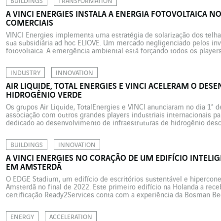
BUILDINGS
TRANSFORMATION
A VINCI ENERGIES INSTALA A ENERGIA FOTOVOLTAICA NO
COMERCIAIS
VINCI Energies implementa uma estratégia de solarização dos telha
sua subsidiária ad hoc ELIOVE. Um mercado negligenciado pelos in
fotovoltaica. A emergência ambiental está forçando todos os player
(fornecedores, operadores, empresas) a multiplicar as ações de efic
atividades. Entre as opções insuficientemente […]
INDUSTRY
INNOVATION
AIR LIQUIDE, TOTAL ENERGIES E VINCI ACELERAM O DE
HIDROGÊNIO VERDE
Os grupos Air Liquide, TotalEnergies e VINCI anunciaram no dia 1° 
associação com outros grandes players industriais internacionais pa
dedicado ao desenvolvimento de infraestruturas de hidrogênio desca
1,5 bilhões de euros para que o fundo possa participar do desenvol
BUILDINGS
INNOVATION
A VINCI ENERGIES NO CORAÇÃO DE UM EDIFÍCIO INTELI
EM AMSTERDÃ
O EDGE Stadium, um edifício de escritórios sustentável e hipercone
Amsterdã no final de 2022. Este primeiro edifício na Holanda a rece
certificação Ready2Services conta com a experiência da Bosman Bed
suas instalações técnicas. A empresa holandesa EDGE Technologie
anos […]
ENERGY
ACCELERATION