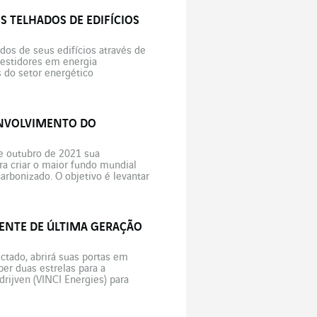
S TELHADOS DE EDIFÍCIOS
dos de seus edifícios através de
vestidores em energia
s do setor energético
iência energética para suas
SENVOLVIMENTO DO
de outubro de 2021 sua
ra criar o maior fundo mundial
rbonizado. O objetivo é levantar
vimento de grandes […]
GENTE DE ÚLTIMA GERAÇÃO
ctado, abrirá suas portas em
ber duas estrelas para a
rijven (VINCI Energies) para
s vem desenvolvendo há sete