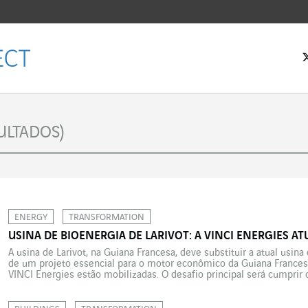
 inicial
ULTADOS)
ENERGY
TRANSFORMATION
USINA DE BIOENERGIA DE LARIVOT: A VINCI ENERGIES A
A usina de Larivot, na Guiana Francesa, deve substituir a atual usin
de um projeto essencial para o motor econômico da Guiana Francesa
VINCI Energies estão mobilizadas. O desafio principal será cumprir
inaugurar a usina em 2026. Com uma […]