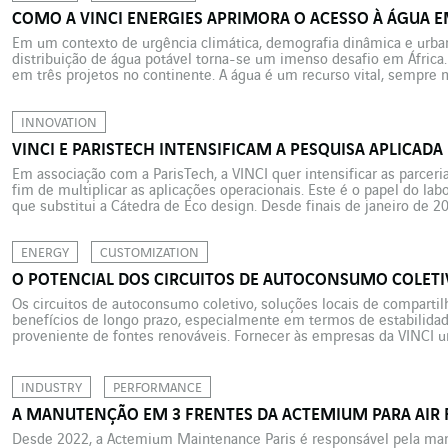
COMO A VINCI ENERGIES APRIMORA O ACESSO À ÁGUA E
Em um contexto de urgência climática, demografia dinâmica e urban
distribuição de água potável torna-se um imenso desafio em África.
em três projetos no continente. A água é um recurso vital, sempre m
A demanda global de água continua a crescer e […]
INNOVATION
VINCI E PARISTECH INTENSIFICAM A PESQUISA APLICADA
Em associação com a ParisTech, a VINCI quer intensificar as parcerias
fim de multiplicar as aplicações operacionais. Este é o papel do lab
que substitui a Cátedra de Eco design. Desde finais de janeiro de 2
associando o Grupo VINCI […]
ENERGY
CUSTOMIZATION
O POTENCIAL DOS CIRCUITOS DE AUTOCONSUMO COLETI
Os circuitos de autoconsumo coletivo, soluções locais de comparti
benefícios de longo prazo, especialmente em termos de estabilidad
proveniente de fontes renováveis. Fornecer às empresas da VINCI u
apoiar seu desenvolvimento é o desafio assumido pela Citeos Mont
[…]
INDUSTRY
PERFORMANCE
A MANUTENÇÃO EM 3 FRENTES DA ACTEMIUM PARA AIR 
Desde 2022, a Actemium Maintenance Paris é responsável pela m