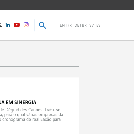
Pesquisar
Pesquisar
instagram
Twitter
LinkedIn
Youtube
EN
FR
DE
BR
SV
ES
TUA EM SINERGIA
a de Dégrad des Cannes. Trata-se
, para o qual várias empresas da
 o cronograma de realização para