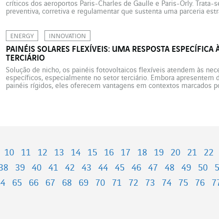
críticos dos aeroportos Paris-Charles de Gaulle e Paris-Orly. Trat
preventiva, corretiva e regulamentar que sustenta uma parceria estr
aeronavegabilidade das frotas, a conformidade normativa e o desem
Industries. Desde 2022, e por um […]
ENERGY
INNOVATION
PAINÉIS SOLARES FLEXÍVEIS: UMA RESPOSTA ESPECÍFICA 
TERCIÁRIO
Solução de nicho, os painéis fotovoltaicos flexíveis atendem às ne
específicos, especialmente no setor terciário. Embora apresentem 
painéis rígidos, eles oferecem vantagens em contextos marcados po
econômicas. Os painéis fotovoltaicos flexíveis vêm ganhando espa
inovadora no setor solar, sobretudo em aplicações onde […]
10
11
12
13
14
15
16
17
18
19
20
21
22
38
39
40
41
42
43
44
45
46
47
48
49
50
64
65
66
67
68
69
70
71
72
73
74
75
76
7