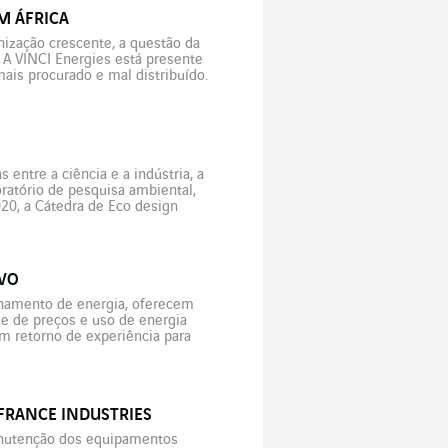
M ÁFRICA
ização crescente, a questão da
 A VINCI Energies está presente
ais procurado e mal distribuído.
 entre a ciência e a indústria, a
oratório de pesquisa ambiental,
020, a Cátedra de Eco design
VO
lhamento de energia, oferecem
e de preços e uso de energia
m retorno de experiência para
pellier e pela Eurovia Languedoc
FRANCE INDUSTRIES
anutenção dos equipamentos