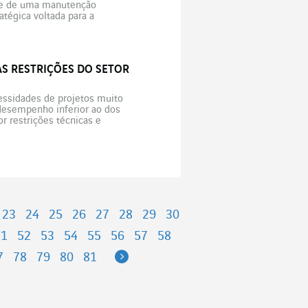
a-se de uma manutenção
atégica voltada para a
penho operacional da Air France
ÀS RESTRIÇÕES DO SETOR
cessidades de projetos muito
desempenho inferior ao dos
r restrições técnicas e
ço como uma alternativa
23
24
25
26
27
28
29
30
51
52
53
54
55
56
57
58
Next
7
78
79
80
81