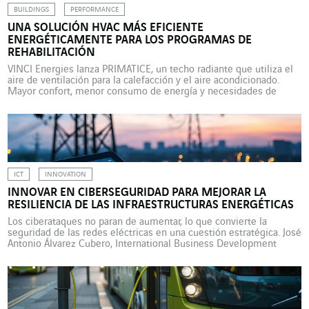
BUILDINGS
PERFORMANCE
UNA SOLUCIÓN HVAC MÁS EFICIENTE
ENERGÉTICAMENTE PARA LOS PROGRAMAS DE
REHABILITACIÓN
VINCI Energies lanza PRIMATICE, un techo radiante que utiliza el
aire de ventilación para la calefacción y el aire acondicionado.
Mayor confort, menor consumo de energía y necesidades de
mantenimiento significativamente reducidas. VINCI Energies
innova en el ámbito de las instalaciones de calefacción,
ventilación y aire acondicionado (HVAC, por sus siglas en inglés)
con una […]
ICT
INNOVATION
INNOVAR EN CIBERSEGURIDAD PARA MEJORAR LA
RESILIENCIA DE LAS INFRAESTRUCTURAS ENERGÉTICAS
Los ciberataques no paran de aumentar, lo que convierte la
seguridad de las redes eléctricas en una cuestión estratégica. José
Antonio Álvarez Cubero, International Business Development
Manager de Axians, analiza estas amenazas a las infraestructuras
energéticas y las soluciones para hacerles frente, ente las que se
encuentra el demostrador “Red Digital Segura” desarrollado por
Omexom […]