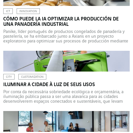
ICT
INNOVATION
CÓMO PUEDE LA IA OPTIMIZAR LA PRODUCCIÓN DE
UNA PANADERÍA INDUSTRIAL
Panike, líder portugués de productos congelados de panadería y
pastelería, se ha embarcado junto a Axians en un proyecto
exploratorio para optimizar sus procesos de producción mediante
la inteligencia artificial y los gemelos digitales. Una experiencia
de la que podrán beneficiarse otros clientes de la marca TIC de
VINCI Energies. Panike es el líder portugués […]
CITY
CUSTOMIZATION
ILUMINAR A CIDADE À LUZ DE SEUS USOS
Por conta da necessária sobriedade ecológica e orçamentária, a
iluminação pública passa a ser uma alavanca para as cidades
desenvolverem espaços conectados e sustentáveis, que levam
em conta as expectativas, necessidades e usos dos moradores.
Durante muito tempo, foi um ponto cego nas políticas urbanas.
Pouco regulamentada ao nível nacional, e nem obrigatória, a
iluminação […]