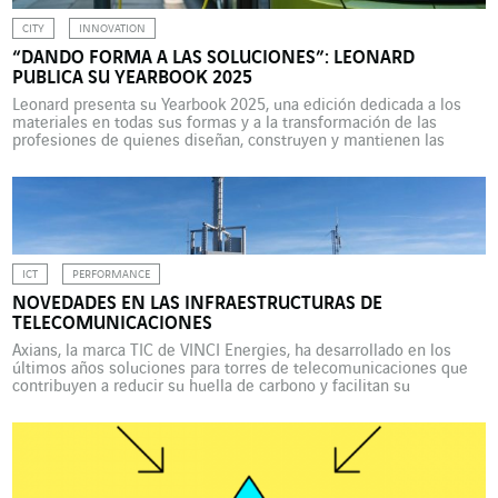
CITY
INNOVATION
“DANDO FORMA A LAS SOLUCIONES”: LEONARD
PUBLICA SU YEARBOOK 2025
Leonard presenta su Yearbook 2025, una edición dedicada a los
materiales en todas sus formas y a la transformación de las
profesiones de quienes diseñan, construyen y mantienen las
infraestructuras de ciudades y regiones. Descubra un catálogo de
30 start-ups prometedoras, nacidas de los programas SEED y
CATALYST 2025. Gracias a los avances en inteligencia […]
ICT
PERFORMANCE
NOVEDADES EN LAS INFRAESTRUCTURAS DE
TELECOMUNICACIONES
Axians, la marca TIC de VINCI Energies, ha desarrollado en los
últimos años soluciones para torres de telecomunicaciones que
contribuyen a reducir su huella de carbono y facilitan su
despliegue, tal como se explica a continuación. El objetivo de
alcanzar las cero emisiones netas de carbono en 2050 incumbe a
todos los sectores, y el […]