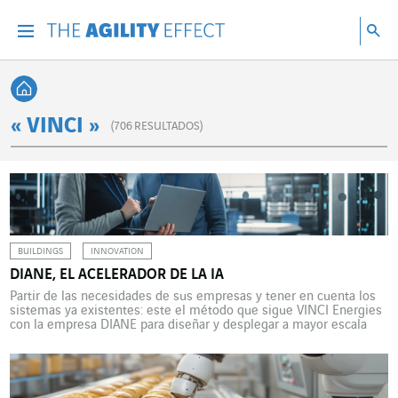
Ir directamente al contenido de la página
Ir a la navegación principal
ir a investigar
Bu
Menu
Bus
Volver a Inicio
« VINCI »
(
706
RESULTADOS)
BUILDINGS
INNOVATION
DIANE, EL ACELERADOR DE LA IA
Partir de las necesidades de sus empresas y tener en cuenta los
sistemas ya existentes: este el método que sigue VINCI Energies
con la empresa DIANE para diseñar y desplegar a mayor escala
soluciones de inteligencia artificial duraderas y eficientes. En
2024, las empresas que invirtieron más de 100 millones de
dólares en inteligencia artificial […]