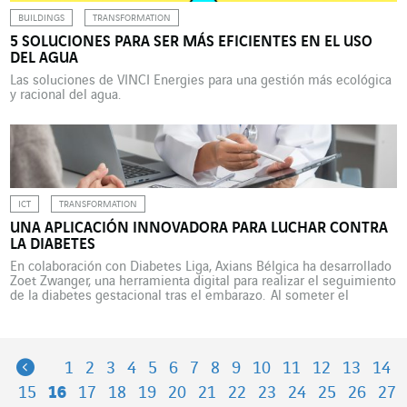
BUILDINGS
TRANSFORMATION
5 SOLUCIONES PARA SER MÁS EFICIENTES EN EL USO
DEL AGUA
Las soluciones de VINCI Energies para una gestión más ecológica
y racional del agua.
ICT
TRANSFORMATION
UNA APLICACIÓN INNOVADORA PARA LUCHAR CONTRA
LA DIABETES
En colaboración con Diabetes Liga, Axians Bélgica ha desarrollado
Zoet Zwanger, una herramienta digital para realizar el seguimiento
de la diabetes gestacional tras el embarazo. Al someter el
organismo a fluctuaciones de glucemia, el embarazo es una etapa
intrínsicamente diabetógena. Por tanto, puede desencadenar una
diabetes temporal, conocida como diabetes gestacional, en
mujeres que no […]
Previous
1
2
3
4
5
6
7
8
9
10
11
12
13
14
15
16
17
18
19
20
21
22
23
24
25
26
27