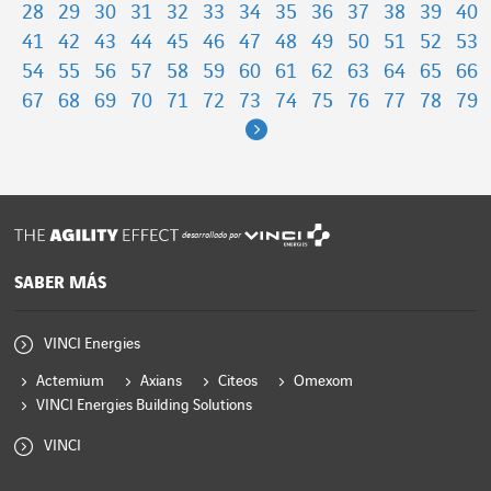
28
29
30
31
32
33
34
35
36
37
38
39
40
41
42
43
44
45
46
47
48
49
50
51
52
53
54
55
56
57
58
59
60
61
62
63
64
65
66
67
68
69
70
71
72
73
74
75
76
77
78
79
Next
desarrollado por
SABER MÁS
VINCI Energies
Actemium
Axians
Citeos
Omexom
VINCI Energies Building Solutions
VINCI