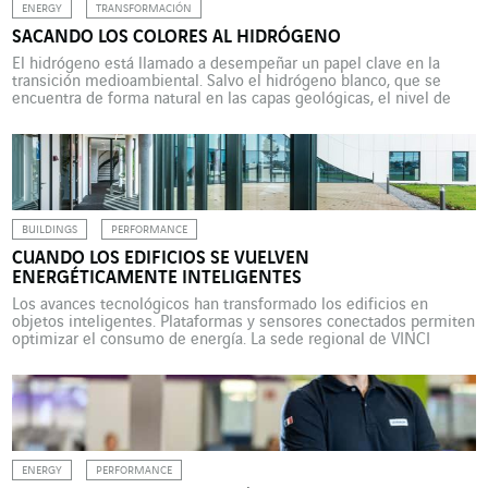
ENERGY
TRANSFORMACIÓN
SACANDO LOS COLORES AL HIDRÓGENO
El hidrógeno está llamado a desempeñar un papel clave en la
transición medioambiental. Salvo el hidrógeno blanco, que se
encuentra de forma natural en las capas geológicas, el nivel de
descarbonizació
BUILDINGS
PERFORMANCE
CUANDO LOS EDIFICIOS SE VUELVEN
ENERGÉTICAMENTE INTELIGENTES
Los avances tecnológicos han transformado los edificios en
objetos inteligentes. Plataformas y sensores conectados permiten
optimizar el consumo de energía. La sede regional de VINCI
Energies Belgium ilustra estas transformaciones. ¿Qué tienen en
común los paneles fotovoltaicos, una bomba de calor, una unidad
de refrigeración, un termostato y un calentador de agua
conectados a la […]
ENERGY
PERFORMANCE