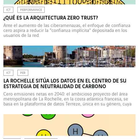
ICT
PERFORMANCE
¿QUÉ ES LA ARQUITECTURA ZERO TRUST?
Ante el aumento de las ciberamenazas, el enfoque de confianza
cero aspira a reducir la "confianza implícita" depositada en los
usuarios de la red.
ICT
PER
LA ROCHELLE SITÚA LOS DATOS EN EL CENTRO DE SU
ESTRATEGIA DE NEUTRALIDAD DE CARBONO
Cero emisiones netas en 2040: el ambicioso proyecto del área
metropolitana de La Rochelle, en la costa atlántica francesa, se
basa en la plataforma de datos Terreze, única en su género, cuya
base técnica fue desarrollada por Citeos. El proyecto “La Rochelle,
territorio cero emisiones de carbono” (LRTZC, por sus siglas en
francés) es uno […]