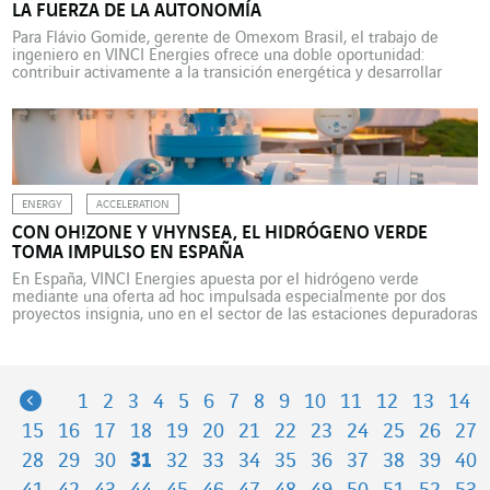
LA FUERZA DE LA AUTONOMÍA
Para Flávio Gomide, gerente de Omexom Brasil, el trabajo de
ingeniero en VINCI Energies ofrece una doble oportunidad:
contribuir activamente a la transición energética y desarrollar
competencias empresariales al servicio de proyectos que mejoran
la vida de las personas. En 2022, casi 3.000 familias brasileñas del
Pantanal, una región aislada del tamaño de Portugal en […]
ENERGY
ACCELERATION
CON OH!ZONE Y VHYNSEA, EL HIDRÓGENO VERDE
TOMA IMPULSO EN ESPAÑA
En España, VINCI Energies apuesta por el hidrógeno verde
mediante una oferta ad hoc impulsada especialmente por dos
proyectos insignia, uno en el sector de las estaciones depuradoras
y el otro en el sector de los puertos marítimos. En mayo de 2022,
VINCI Energies España lanzó una oferta centrada en el hidrógeno
verde. Líder en […]
Previous
1
2
3
4
5
6
7
8
9
10
11
12
13
14
15
16
17
18
19
20
21
22
23
24
25
26
27
28
29
30
31
32
33
34
35
36
37
38
39
40