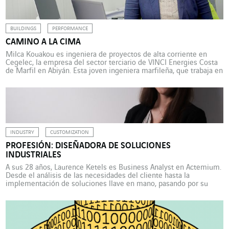
gobernanza), […]
BUILDINGS
PERFORMANCE
CAMINO A LA CIMA
Milca Kouakou es ingeniera de proyectos de alta corriente en
Cegelec, la empresa del sector terciario de VINCI Energies Costa
de Marfil en Abiyán. Esta joven ingeniera marfileña, que trabaja en
proyectos de gran envergadura, como el futuro rascacielos más
alto del África Occidental, está orgullosa de contribuir al desarrollo
de su país. El rascacielos […]
INDUSTRY
CUSTOMIZATION
PROFESIÓN: DISEÑADORA DE SOLUCIONES
INDUSTRIALES
A sus 28 años, Laurence Ketels es Business Analyst en Actemium.
Desde el análisis de las necesidades del cliente hasta la
implementación de soluciones llave en mano, pasando por su
diseño, gestiona de principio a fin proyectos estratégicos para el
sector industrial. El boca a boca suele funcionar. Laurence Ketels
pudo constatarlo al final de […]