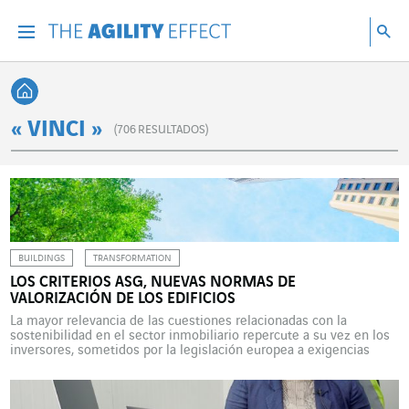
Ir directamente al contenido de la página
Ir a la navegación principal
ir a investigar
Bu
Menu
Bus
Volver a Inicio
« VINCI »
(
706
RESULTADOS)
BUILDINGS
TRANSFORMATION
LOS CRITERIOS ASG, NUEVAS NORMAS DE
VALORIZACIÓN DE LOS EDIFICIOS
La mayor relevancia de las cuestiones relacionadas con la
sostenibilidad en el sector inmobiliario repercute a su vez en los
inversores, sometidos por la legislación europea a exigencias
cada vez estrictas. Analizamos la situación con Greenaffair,
empresa de VINCI Energies experta en este tema tan complejo.
Actualmente, los criterios ASG (ambientales, sociales y de