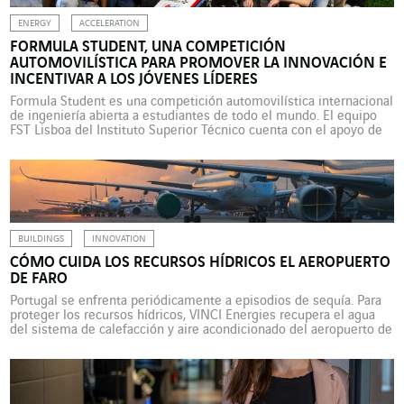
ENERGY
ACCELERATION
FORMULA STUDENT, UNA COMPETICIÓN
AUTOMOVILÍSTICA PARA PROMOVER LA INNOVACIÓN E
INCENTIVAR A LOS JÓVENES LÍDERES
Formula Student es una competición automovilística internacional
de ingeniería abierta a estudiantes de todo el mundo. El equipo
FST Lisboa del Instituto Superior Técnico cuenta con el apoyo de
VINCI Energies Portugal y de las marcas Actemium, Axians,
Omexom y Sotécnica. El 19 de agosto de 2024, veinte estudiantes
del Instituto Superior Técnico (IST) de […]
BUILDINGS
INNOVATION
CÓMO CUIDA LOS RECURSOS HÍDRICOS EL AEROPUERTO
DE FARO
Portugal se enfrenta periódicamente a episodios de sequía. Para
proteger los recursos hídricos, VINCI Energies recupera el agua
del sistema de calefacción y aire acondicionado del aeropuerto de
Faro y la reutiliza para sus operaciones de limpieza. Portugal sufre
regularmente periodos de sequía, sobre todo en las regiones del
sur. Como consecuencia, los niveles de […]