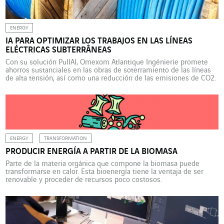
ENERGY
IA PARA OPTIMIZAR LOS TRABAJOS EN LAS LÍNEAS
ELÉCTRICAS SUBTERRÂNEAS
Con su solución PullAI, Omexom Atlantique Ingénierie promete
ahorros sustanciales en las obras de soterramiento de las líneas
de alta tensión, así como una reducción de las emisiones de CO2.
Toda una ventaja en un momento en que los fenómenos
climáticos provocan cada vez más daños en la red de transporte
de electricidad. 105.817: este […]
ENERGY
TRANSFORMATION
PRODUCIR ENERGÍA A PARTIR DE LA BIOMASA
Parte de la materia orgánica que compone la biomasa puede
transformarse en calor. Esta bioenergía tiene la ventaja de ser
renovable y proceder de recursos poco costosos.