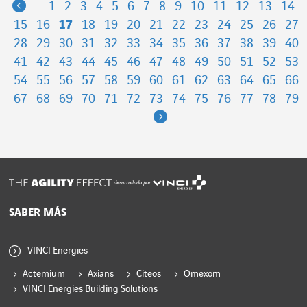
Previous
1
2
3
4
5
6
7
8
9
10
11
12
13
14
15
16
17
18
19
20
21
22
23
24
25
26
27
28
29
30
31
32
33
34
35
36
37
38
39
40
41
42
43
44
45
46
47
48
49
50
51
52
53
54
55
56
57
58
59
60
61
62
63
64
65
66
67
68
69
70
71
72
73
74
75
76
77
78
79
Next
desarrollado por
SABER MÁS
VINCI Energies
Actemium
Axians
Citeos
Omexom
VINCI Energies Building Solutions