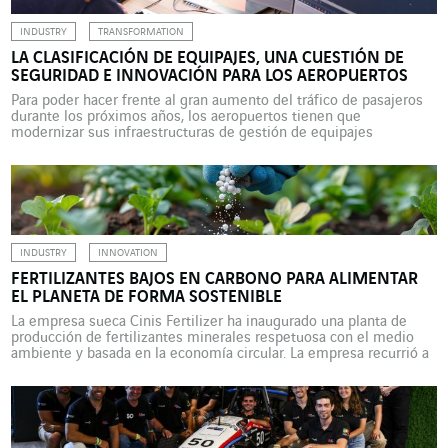
INDUSTRY
TRANSFORMATION
LA CLASIFICACIÓN DE EQUIPAJES, UNA CUESTIÓN DE
SEGURIDAD E INNOVACIÓN PARA LOS AEROPUERTOS
Para poder hacer frente al gran aumento del tráfico de pasajeros
durante los próximos años, los aeropuertos tienen que
modernizar sus infraestructuras de gestión de equipajes
facturados y cabina. Un segmento de mercado en el que la
innovación es clave. A continuación, un ejemplo con TG Concept,
empresa de VINCI Energies. Cuatro años atrás parecía […]
INDUSTRY
INNOVATION
FERTILIZANTES BAJOS EN CARBONO PARA ALIMENTAR
EL PLANETA DE FORMA SOSTENIBLE
La empresa sueca Cinis Fertilizer ha inaugurado una planta de
producción de fertilizantes minerales respetuosa con el medio
ambiente y basada en la economía circular. La empresa recurrió a
Eitech para que realizara toda la instalación eléctrica de la fábrica.
La agricultura es responsable de alrededor del 25% de las
emisiones mundiales de gases de […]