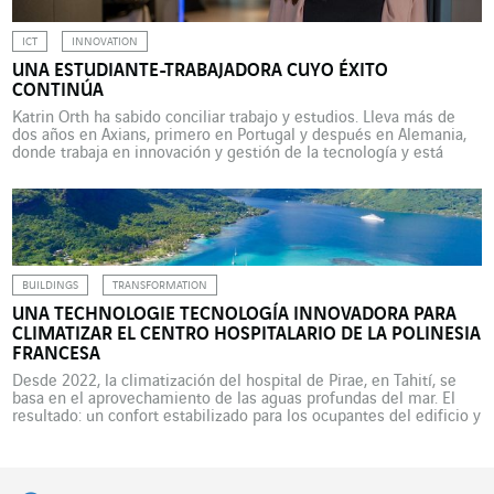
ICT
INNOVATION
UNA ESTUDIANTE-TRABAJADORA CUYO ÉXITO
CONTINÚA
Katrin Orth ha sabido conciliar trabajo y estudios. Lleva más de
dos años en Axians, primero en Portugal y después en Alemania,
donde trabaja en innovación y gestión de la tecnología y está
aprovechando al máximo su situación de estudiante-trabajadora.
Cuando iba al instituto, soñaba con ser reportera y hacer
documentales “para entender y hacer […]
BUILDINGS
TRANSFORMATION
UNA TECHNOLOGIE TECNOLOGÍA INNOVADORA PARA
CLIMATIZAR EL CENTRO HOSPITALARIO DE LA POLINESIA
FRANCESA
Desde 2022, la climatización del hospital de Pirae, en Tahití, se
basa en el aprovechamiento de las aguas profundas del mar. El
resultado: un confort estabilizado para los ocupantes del edificio y
una reducción drástica del gasto energético, con un ahorro del
40%. Un ahorro de casi 9 GWh al año, el equivalente a 5.000
toneladas […]