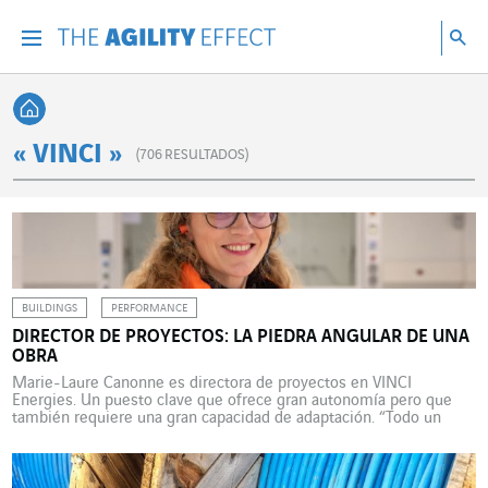
Ir directamente al contenido de la página
Ir a la navegación principal
ir a investigar
Bu
Menu
Bus
Volver a Inicio
« VINCI »
(
706
RESULTADOS)
BUILDINGS
PERFORMANCE
DIRECTOR DE PROYECTOS: LA PIEDRA ANGULAR DE UNA
OBRA
Marie-Laure Canonne es directora de proyectos en VINCI
Energies. Un puesto clave que ofrece gran autonomía pero que
también requiere una gran capacidad de adaptación. “Todo un
logro”. Eso es lo que representa para Marie-Laure Canonne la
construcción del Centro de Investigación y Desarrollo de los
Laboratorios Servier, en la meseta de Saclay. “Estoy muy […]