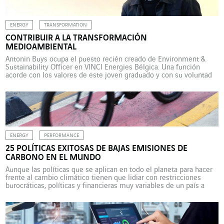
ENERGY
TRANSFORMATION
CONTRIBUIR A LA TRANSFORMACIÓN
MEDIOAMBIENTAL
Antonin Buys ocupa el puesto recién creado de Environment &
Sustainability Officer en VINCI Energies Bélgica. Una función
acorde con los valores de este joven graduado y con su voluntad
de participar activamente en la preservación de la naturaleza.
Antonin Buys tuvo claro que su carrera profesional contribuiría a
preservar el medio ambiente estando alrededor […]
ENERGY
PERFORMANCE
25 POLÍTICAS EXITOSAS DE BAJAS EMISIONES DE
CARBONO EN EL MUNDO
Aunque las políticas que se aplican en todo el planeta para hacer
frente al cambio climático tienen que lidiar con restricciones
burocráticas, políticas y financieras muy variables de un país a
otro, su eficiencia no está vinculada al nivel de desarrollo de los
estados. En un informe publicado en septiembre de 2023
(“Lecciones extraídas de […]