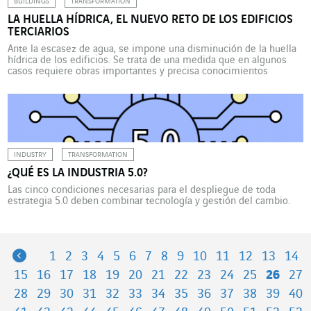
BUILDINGS
TRANSFORMATION
LA HUELLA HÍDRICA, EL NUEVO RETO DE LOS EDIFICIOS
TERCIARIOS
Ante la escasez de agua, se impone una disminución de la huella
hídrica de los edificios. Se trata de una medida que en algunos
casos requiere obras importantes y precisa conocimientos
expertos, como los de VINCI Energies Building Solutions, que ha
desarrollado una calculadora que permite determinar el potencial
de recuperación de las llamadas aguas […]
INDUSTRY
TRANSFORMATION
¿QUÉ ES LA INDUSTRIA 5.0?
Las cinco condiciones necesarias para el despliegue de toda
estrategia 5.0 deben combinar tecnología y gestión del cambio.
Previous
1
2
3
4
5
6
7
8
9
10
11
12
13
14
15
16
17
18
19
20
21
22
23
24
25
26
27
28
29
30
31
32
33
34
35
36
37
38
39
40