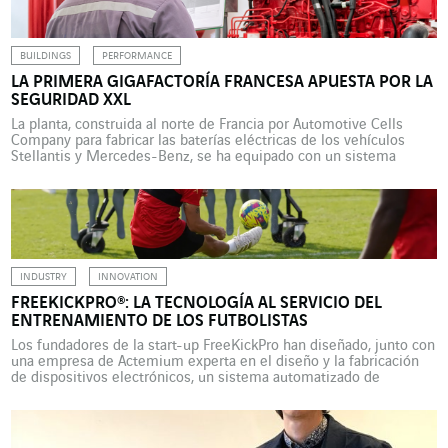
BUILDINGS
PERFORMANCE
LA PRIMERA GIGAFACTORÍA FRANCESA APUESTA POR LA
SEGURIDAD XXL
La planta, construida al norte de Francia por Automotive Cells
Company para fabricar las baterías eléctricas de los vehículos
Stellantis y Mercedes-Benz, se ha equipado con un sistema
contra incendios acorde con sus dimensiones, y para ello ha
contado con la ayuda de Uxello, que ha tenido que hacer frente a
importantes desafíos. La Unión […]
INDUSTRY
INNOVATION
FREEKICKPRO®: LA TECNOLOGÍA AL SERVICIO DEL
ENTRENAMIENTO DE LOS FUTBOLISTAS
Los fundadores de la start-up FreeKickPro han diseñado, junto con
una empresa de Actemium experta en el diseño y la fabricación
de dispositivos electrónicos, un sistema automatizado de
entrenamiento de tiros libres que reproduce las condiciones de
un partido real. Generaciones y generaciones de futbolistas se
han entrenado en la ejecución de tiros libres frente […]