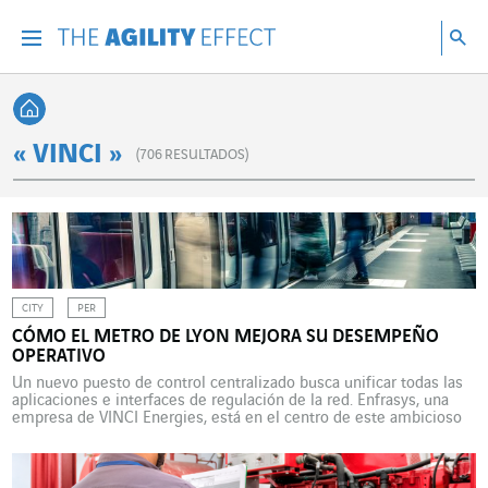
Ir directamente al contenido de la página
Ir a la navegación principal
ir a investigar
Bu
Menu
Bus
Volver a Inicio
« VINCI »
(
706
RESULTADOS)
CITY
PER
CÓMO EL METRO DE LYON MEJORA SU DESEMPEÑO
OPERATIVO
Un nuevo puesto de control centralizado busca unificar todas las
aplicaciones e interfaces de regulación de la red. Enfrasys, una
empresa de VINCI Energies, está en el centro de este ambicioso
proyecto lanzado por la autoridad organizadora del transporte
SYTRAL Mobilités. Con sus 4 líneas, sus 34 km de vías y sus
42 estaciones, el metro de […]