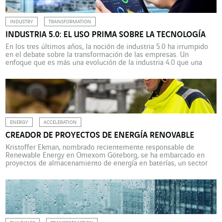
INDUSTRY
TRANSFORMATION
INDUSTRIA 5.0: EL USO PRIMA SOBRE LA TECNOLOGÍA
En los tres últimos años, la noción de industria 5.0 ha irrumpido
en el debate sobre la transformación de las empresas. Un
enfoque que es más una evolución de la industria 4.0 que una
revolución, con palabras clave como sentido, sostenibilidad y
eficiencia. La noción de industria 4.0 se utiliza desde hace veinte
años, hasta […]
ENERGY
ACCELERATION
CREADOR DE PROYECTOS DE ENERGÍA RENOVABLE
Kristoffer Ekman, nombrado recientemente responsable de
Renewable Energy en Omexom Göteborg, se ha embarcado en
proyectos de almacenamiento de energía en baterías, un sector
en plena expansión en Suecia. En el sureste de Suecia, el proyecto
Bredhälla BESS (battery energy storage system o sistema de
almacenamiento de energía en baterías) tiene como objetivo
crear una […]