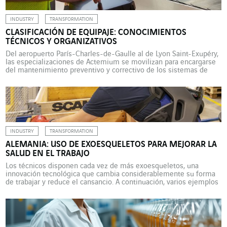
INDUSTRY
TRANSFORMATION
CLASIFICACIÓN DE EQUIPAJE: CONOCIMIENTOS
TÉCNICOS Y ORGANIZATIVOS
Del aeropuerto París-Charles-de-Gaulle al de Lyon Saint-Exupéry,
las especializaciones de Actemium se movilizan para encargarse
del mantenimiento preventivo y correctivo de los sistemas de
clasificación de equipaje. La gestión y el mantenimiento de la
clasificación de equipaje es una actividad que Actemium, la marca
Industria de VINCI Energies, ha desarrollado desde hace varios
años. Así, […]
INDUSTRY
TRANSFORMATION
ALEMANIA: USO DE EXOESQUELETOS PARA MEJORAR LA
SALUD EN EL TRABAJO
Los técnicos disponen cada vez de más exoesqueletos, una
innovación tecnológica que cambia considerablemente su forma
de trabajar y reduce el cansancio. A continuación, varios ejemplos
en Actemium Alemania y VINCI Energies Building Solutions. En
Actemium Alemania, la división Industrial Solutions Mitte-Ost
(ISMO) organiza anualmente el denominado “Spinnerei Day”, una
jornada cuyo objetivo es desarrollar […]