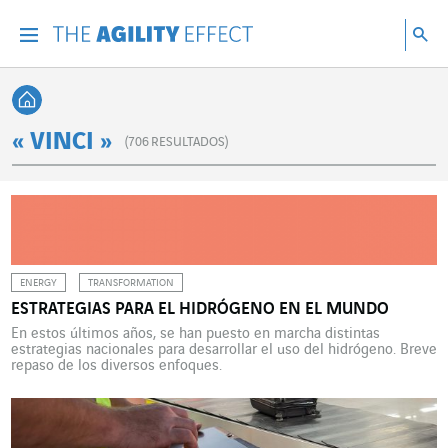
Ir directamente al contenido de la página
Ir a la navegación principal
ir a investigar
Bu
Menu
Bus
Volver a Inicio
« VINCI »
(
706
RESULTADOS)
ENERGY
TRANSFORMATION
ESTRATEGIAS PARA EL HIDRÓGENO EN EL MUNDO
En estos últimos años, se han puesto en marcha distintas
estrategias nacionales para desarrollar el uso del hidrógeno. Breve
repaso de los diversos enfoques.