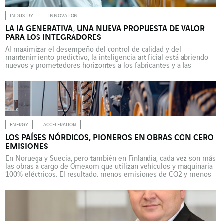
INDUSTRY
INNOVATION
LA IA GENERATIVA, UNA NUEVA PROPUESTA DE VALOR
PARA LOS INTEGRADORES
Al maximizar el desempeño del control de calidad y del
mantenimiento predictivo, la inteligencia artificial está abriendo
nuevos y prometedores horizontes a los fabricantes y a las
empresas que los acompañan. ¿Serán ChatGPT, Deepseek, Gemini
o Le Chat los asistentes imprescindibles de las cadenas de
producción industriales del futuro? Para McKinsey, las
operaciones de producción […]
ENERGY
ACCELERATION
LOS PAÍSES NÓRDICOS, PIONEROS EN OBRAS CON CERO
EMISIONES
En Noruega y Suecia, pero también en Finlandia, cada vez son más
las obras a cargo de Omexom que utilizan vehículos y maquinaria
100% eléctricos. El resultado: menos emisiones de CO2 y menos
contaminación acústica. En Escandinavia, la reducción de las
emisiones de gases de efecto invernadero se encuentra en una
fase muy activa. […]