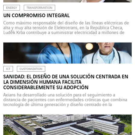
ENERGY
TRANSFORMATION
UN COMPROMISO INTEGRAL
Como máximo responsable del diseño de las líneas eléctricas de
alta y muy alta tensión de Elektrotrans, en la República Checa,
Luděk Krba contribuye a suministrar electricidad a millones de
hogares y a un gran número de empresas. Luděk Krba nació y
creció en Kladno, una antigua ciudad minera cercana a Praga, en la
República […]
ICT
CUSTOMIZATION
SANIDAD: EL DISEÑO DE UNA SOLUCIÓN CENTRADA EN
LA DIMENSIÓN HUMANA FACILITA
CONSIDERABLEMENTE SU ADOPCIÓN
Axians ha desarrollado una solución para el seguimiento a
distancia de pacientes con enfermedades crónicas que combina
tecnología de última generación y diseño centrado en la
dimensión humana. Desarrollar un proyecto en el sector de la
sanidad siempre es algo emocionante, sobre todo si se trata de
innovaciones con un impacto significativo en los usuarios […]