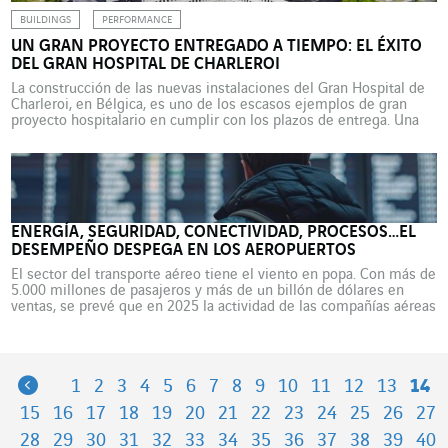
BUILDINGS
PERFORMANCE
UN GRAN PROYECTO ENTREGADO A TIEMPO: EL ÉXITO
DEL GRAN HOSPITAL DE CHARLEROI
La construcción de las nuevas instalaciones del Gran Hospital de
Charleroi, en Bélgica, es uno de los escasos ejemplos de gran
proyecto hospitalario en cumplir con los plazos de entrega. Una
obra de envergadura en la que Cegelec Bélgica se hizo cargo de
varios lotes técnicos. Las operaciones de traslado del Gran
Hospital de Charleroi […]
ENERGÍA, SEGURIDAD, CONECTIVIDAD, PROCESOS…EL
DESEMPEÑO DESPEGA EN LOS AEROPUERTOS
El sector del transporte aéreo tiene el viento en popa. Con más de
5.000 millones de pasajeros y más de un billón de dólares en
ventas, se prevé que en 2025 la actividad de las compañías aéreas
experimente un crecimiento espectacular. Desde la optimización
de los sistemas de clasificación de equipajes hasta la
sostenibilidad de […]
Previous
1
2
3
4
5
6
7
8
9
10
11
12
13
14
15
16
17
18
19
20
21
22
23
24
25
26
27
28
29
30
31
32
33
34
35
36
37
38
39
40