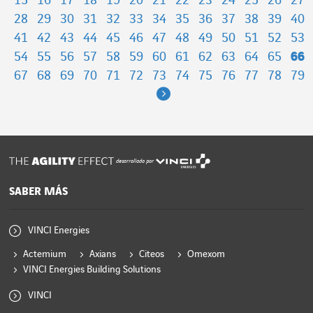
15
16
17
18
19
20
21
22
23
24
25
26
27
28
29
30
31
32
33
34
35
36
37
38
39
40
41
42
43
44
45
46
47
48
49
50
51
52
53
54
55
56
57
58
59
60
61
62
63
64
65
66
67
68
69
70
71
72
73
74
75
76
77
78
79
Next
desarrollado por
SABER MÁS
VINCI Energies
Actemium
Axians
Citeos
Omexom
VINCI Energies Building Solutions
VINCI