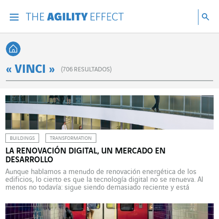
Ir directamente al contenido de la página
Ir a la navegación principal
ir a investigar
Bu
Menu
Bus
Volver a Inicio
« VINCI »
(
706
RESULTADOS)
BUILDINGS
TRANSFORMATION
LA RENOVACIÓN DIGITAL, UN MERCADO EN
DESARROLLO
Aunque hablamos a menudo de renovación energética de los
edificios, lo cierto es que la tecnología digital no se renueva. Al
menos no todavía: sigue siendo demasiado reciente y está
demasiado ausente del parque actual. En cambio, lo que hace la
tecnología digital es anticiparse. La renovación energética se ha
convertido en una expresión habitual […]