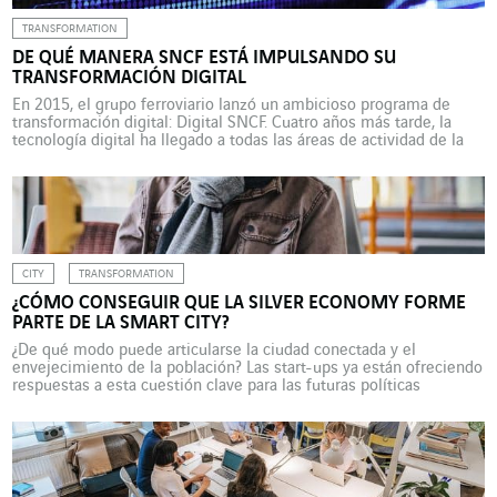
TRANSFORMATION
DE QUÉ MANERA SNCF ESTÁ IMPULSANDO SU
TRANSFORMACIÓN DIGITAL
En 2015, el grupo ferroviario lanzó un ambicioso programa de
transformación digital: Digital SNCF. Cuatro años más tarde, la
tecnología digital ha llegado a todas las áreas de actividad de la
empresa. Así es como lo ha conseguido. Desde el lanzamiento de
Voyages-SNCF.com (actualmente Oui.SNCF) durante la primera
década del siglo XXI, la transformación digital […]
CITY
TRANSFORMATION
¿CÓMO CONSEGUIR QUE LA SILVER ECONOMY FORME
PARTE DE LA SMART CITY?
¿De qué modo puede articularse la ciudad conectada y el
envejecimiento de la población? Las start-ups ya están ofreciendo
respuestas a esta cuestión clave para las futuras políticas
territoriales. Francia cuenta hoy en día con 1,5 millones de
personas mayores de 85 años. En treinta años, esta cifra se habrá
triplicado. En 2016, casi 7.500 […]