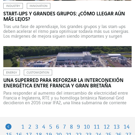
INDUSTRY
INNOVATION
START-UPS Y GRANDES GRUPOS: ¿CÓMO LLEGAR AÚN
MÁS LEJOS?
Tras una fase de aprendizaje, los grandes grupos y las start-ups
deben acelerar el ritmo para optimizar todavía más sus sinergias.
Los márgenes de mejora siguen siendo importantes y surgen
nuevas prácticas, tal como constata Bernhard Kirchmair, director
digital de VINCI Energies Deutschland. Queda ya lejos la época en
la que grandes grupos y start-ups […]
ENERGY
CUSTOMIZATION
UNA SUPERRED PARA REFORZAR LA INTERCONEXIÓN
ENERGÉTICA ENTRE FRANCIA Y GRAN BRETAÑA
Para responder al aumento del intercambio de electricidad entre
Francia e Inglaterra, RTE y su homóloga británica National Grid
decidieron en 2016 crear IFA2, una línea submarina de corriente
continua de alta tensión (HVDC, por sus siglas en ingles) entre
ambos países. Entrevista a Christian Cartalas, director general de
VINCI Energies Transport et Transformation d’Energie, […]
Previous
1
2
3
4
5
6
7
8
9
10
11
12
13
14