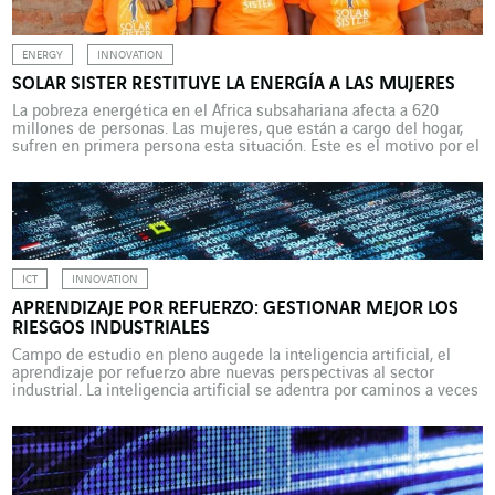
ENERGY
INNOVATION
SOLAR SISTER RESTITUYE LA ENERGÍA A LAS MUJERES
La pobreza energética en el África subsahariana afecta a 620
millones de personas. Las mujeres, que están a cargo del hogar,
sufren en primera persona esta situación. Este es el motivo por el
que merece destacar una iniciativa como Solar Sister. Esta
asociación para la promoción de las energías renovables ofrece
formación a mujeres de […]
ICT
INNOVATION
APRENDIZAJE POR REFUERZO: GESTIONAR MEJOR LOS
RIESGOS INDUSTRIALES
Campo de estudio en pleno augede la inteligencia artificial, el
aprendizaje por refuerzo abre nuevas perspectivas al sector
industrial. La inteligencia artificial se adentra por caminos a veces
indirectos e inesperados. Por ejemplo, el aprendizaje automático
(machine learning) utilizaba hasta ahora -y todavía utiliza en gran
medida- un método que consiste en identificar los datos […]