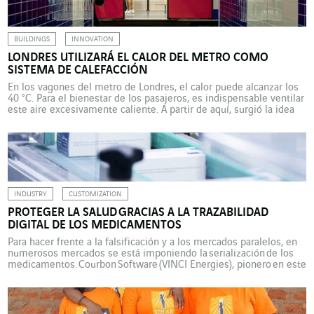
BUILDINGS
INNOVATION
LONDRES UTILIZARÁ EL CALOR DEL METRO COMO
SISTEMA DE CALEFACCIÓN
En los vagones del metro de Londres, el calor puede alcanzar los
40 °C. Para el bienestar de los pasajeros, es indispensable ventilar
este aire excesivamente caliente. A partir de aquí, surgió la idea
de usar esta fuente de calor como sistema de calefacción en
invierno, pero no del metro, sino de las viviendas y […]
INDUSTRY
CUSTOMIZATION
PROTEGER LA SALUD GRACIAS A LA TRAZABILIDAD
DIGITAL DE LOS MEDICAMENTOS
Para hacer frente a la falsificación y a los mercados paralelos, en
numerosos mercados se está imponiendo la serialización de los
medicamentos. Courbon Software (VINCI Energies), pionero en este
ámbito, está implementando su solución en todo el mundo.
Desde febrero de 2019, la directiva europea sobre medicamentos
falsificados (FMD) impone a los laboratorios y a las farmacias la
obligación de garantizar la serialización de los medicamentos. […]