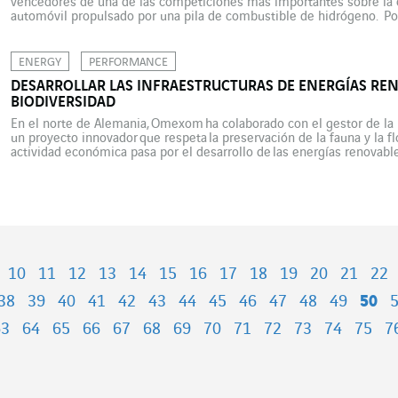
vencedores de una de las competiciones más importantes sobre la e
automóvil propulsado por una pila de combustible de hidrógeno. Por
coche eléctrico de los estudiantes de la Universidad de Ciencias Apl
ENERGY
PERFORMANCE
DESARROLLAR LAS INFRAESTRUCTURAS DE ENERGÍAS RE
BIODIVERSIDAD
En el norte de Alemania, Omexom ha colaborado con el gestor de la r
un proyecto innovador que respeta la preservación de la fauna y la fl
actividad económica pasa por el desarrollo de las energías renovabl
concretamente por la energía eólica. Sin embargo, en […]
10
11
12
13
14
15
16
17
18
19
20
21
22
38
39
40
41
42
43
44
45
46
47
48
49
50
63
64
65
66
67
68
69
70
71
72
73
74
75
7