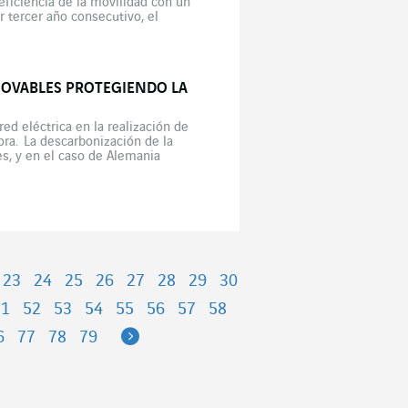
ficiencia de la movilidad con un
 tercer año consecutivo, el
icadas de Stralsund, […]
NOVABLES PROTEGIENDO LA
ed eléctrica en la realización de
ora. La descarbonización de la
es, y en el caso de Alemania
23
24
25
26
27
28
29
30
51
52
53
54
55
56
57
58
Next
6
77
78
79