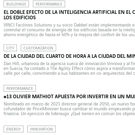
BUILDINGS
PERFORMANCE
EL DOBLE EFECTO DE LA INTELIGENCIA ARTIFICIAL EN E
LOS EDIFICIOS
VINCI Facilities Solutions y su socio Dabbel están implementando 
controlar el consumo de energía de los edificios basada en la intelig
ahorro energético de hasta el 40% y la mejora del confort de los us
Bergneustadt, cerca de Colonia, al […]
CITY
CUSTOMIZATION
DE LA CIUDAD DEL CUARTO DE HORA A LA CIUDAD DEL M
Dan Hill, urbanista de la agencia sueca de innovación Vinnova y al fr
en Suecia, ha contado a The Agility Effect cómo aspira a transformar 
calle por calle, convirtiendo a sus habitantes en co-arquitectos del 
de “ciudad del […]
PERFORMANCE
#13 OLIVIER MATHIOT APUESTA POR INVERTIR EN UN M
Nombrado en marzo de 2021 director general de 2050, un nuevo fon
cofundador de PriceMinister busca cambiar el mundo empezando po
financia. Un ejercicio de liderazgo. ¿Qué tienen en común los objeto
carbono de las empresas y las flores […]
ENERGY
INNOVATION