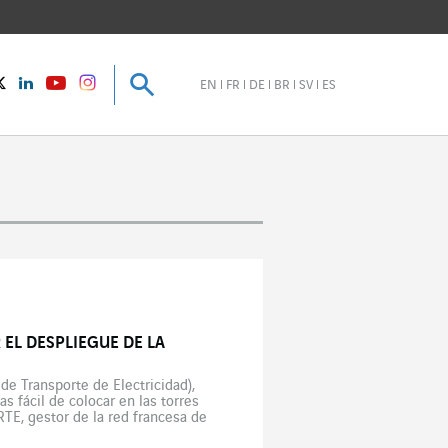
Buscar
Buscar
instagram
Twitter
LinkedIn
Youtube
EN
FR
DE
BR
SV
ES
 EL DESPLIEGUE DE LA
de Transporte de Electricidad),
s fácil de colocar en las torres
 RTE, gestor de la red francesa de