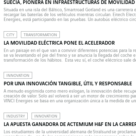
SUECIA, PIONERA EN INFRAESTRUCTURAS DE MOVILIDAD
Situada en una isla del Báltico, Smartroad Gotland es una carretera 
recargar las baterías de los vehículos mientras circulan. Eitech Ele
Energies, está participando en las pruebas. Un autobús eléctrico cir
carretera en Suecia. Bautizado como Smartroad Gotland, este tramo 
CITY
TRANSFORMATION
LA MOVILIDAD ELÉCTRICA PONE EL ACELERADOR
En un paisaje en el que van a convivir diferentes potencias para la r
se va levantando el pie del freno y se anuncia la llegada del coche 
transformación de los hábitos. Esta vez sí, el coche eléctrico sale d
[…]
INNOVATION
POR UNA INNOVACIÓN TANGIBLE, ÚTIL Y RESPONSABLE
A menudo esgrimida como mero eslogan, la innovación debe recupera
creación de valor. Solo así volverá a ser un motor de crecimiento p
VINCI Energies se basa en una organización única a la medida de un
de euros, presente en más […]
INDUSTRY
INNOVATION
LA APUESTA GANADORA DE ACTEMIUM H&F EN LA CARRE
Los estudiantes de la universidad alemana de Stralsund se proclaman