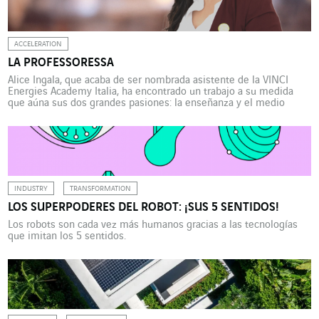
ACCELERATION
LA PROFESSORESSA
Alice Ingala, que acaba de ser nombrada asistente de la VINCI
Energies Academy Italia, ha encontrado un trabajo a su medida
que aúna sus dos grandes pasiones: la enseñanza y el medio
ambiente. El nombramiento en mayo de 2023 de Alice Ingala, de
32 años, para el puesto de International Language Specialist and
Academy Back Office […]
INDUSTRY
TRANSFORMATION
LOS SUPERPODERES DEL ROBOT: ¡SUS 5 SENTIDOS!
Los robots son cada vez más humanos gracias a las tecnologías
que imitan los 5 sentidos.