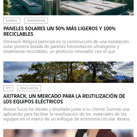
ENERGY
INNOVATION
PANELES SOLARES UN 50% MÁS LIGEROS Y 100%
RECICLABLES
Omexom Bélgica participa en la construcción de una instalación
solar pionera dotada de paneles fotovoltaicos ultraligeros y
totalmente reciclables, un producto innovador con el que
cualquier tipo de tejado podrá producir energía solar y participar
así en la economía circular. “Desde 1965, se han instalado
1.000 GW de paneles solares en todo el mundo. Actualmente se
[…]
ICT
INNOVATION
AXITRACK, UN MERCADO PARA LA REUTILIZACIÓN DE
LOS EQUIPOS ELÉCTRICOS
Axians Suiza ha ideado y diseñado junto a su cliente Sunrise una
aplicación para facilitar la reutilización de los materiales de los
equipos en el marco de un enfoque de economía circular. Axians
Suiza, la marca TIC de VINCI Energies, es uno de los proveedores
elegidos por Sunrise, el primer operador privado de
telecomunicaciones de […]