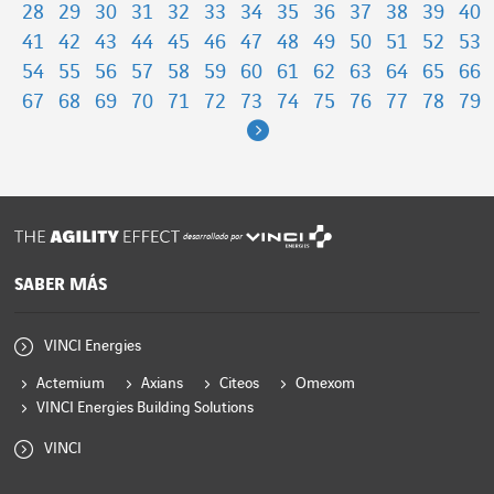
28
29
30
31
32
33
34
35
36
37
38
39
40
41
42
43
44
45
46
47
48
49
50
51
52
53
54
55
56
57
58
59
60
61
62
63
64
65
66
67
68
69
70
71
72
73
74
75
76
77
78
79
Next
desarrollado por
SABER MÁS
VINCI Energies
Actemium
Axians
Citeos
Omexom
VINCI Energies Building Solutions
VINCI