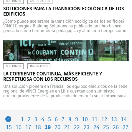
BUILDINGS
ACCELERATION
SOLUCIONES PARA LA TRANSICIÓN ECOLÓGICA DE LOS
EDIFICIOS
¿Cómo puede acelerarse la transición ecológica de los edificios?
VINCI Energies Building Solutions ha publicado un libro blanco
pensado como herramienta pedagógica y al mismo tiempo como
manifiesto para empresas y profesionales del sector inmobiliario.
Como indicador clave de la salud de la economía, el sector
inmobiliario se enfrenta a múltiples retos: climáticos, energéticos,
sociales, […]
BUILDINGS
INNOVATION
LA CORRIENTE CONTINUA, MÁS EFICIENTE Y
RESPETUOSA CON LOS RECURSOS
Una solución pionera en Francia: los equipos eléctricos de la sede
regional de VINCI Energies en Lille cuentan con suministro
directo procedente de la producción de energía solar fotovoltaica
en el tejado del edificio. En este caso, la corriente continua
permite prescindir de la corriente alterna, mejorar la eficiencia
energética y reducir el consumo de […]
Previous
1
2
3
4
5
6
7
8
9
10
11
12
13
14
15
16
17
18
19
20
21
22
23
24
25
26
27