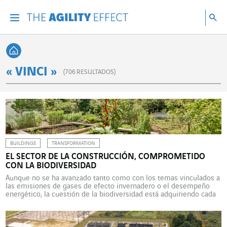
Ir directamente al contenido de la página
Ir a la navegación principal
ir a investigar
Bu
Menu
Bus
Volver a Inicio
« VINCI »
(
706
RESULTADOS)
BUILDINGS
TRANSFORMATION
EL SECTOR DE LA CONSTRUCCIÓN, COMPROMETIDO
CON LA BIODIVERSIDAD
Aunque no se ha avanzado tanto como con los temas vinculados a
las emisiones de gases de efecto invernadero o el desempeño
energético, la cuestión de la biodiversidad está adquiriendo cada
vez mayor protagonismo en los proyectos inmobiliarios. La
vegetalización y el alumbrado nocturno son dos de las principales
palancas de actuación, más allá de […]