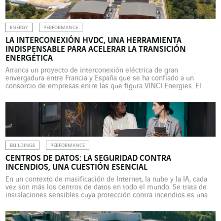
ENERGY
PERFORMANCE
LA INTERCONEXIÓN HVDC, UNA HERRAMIENTA
INDISPENSABLE PARA ACELERAR LA TRANSICIÓN
ENERGÉTICA
Arranca un proyecto de interconexión eléctrica de gran
envergadura entre Francia y España que se ha confiado a un
consorcio de empresas entre las que figura VINCI Energies. El
objetivo: aumentar la seguridad, la estabilidad y la calidad del
suministro eléctrico en ambos países y en el resto de Europa. La
interconexión eléctrica del Golfo […]
BUILDINGS
PERFORMANCE
CENTROS DE DATOS: LA SEGURIDAD CONTRA
INCENDIOS, UNA CUESTIÓN ESENCIAL
En un contexto de masificación de Internet, la nube y la IA, cada
vez son más los centros de datos en todo el mundo. Se trata de
instalaciones sensibles cuya protección contra incendios es una
cuestión esencial, pero también compleja, dada su singularidad.
Los centros de datos se están multiplicando como rosquillas.
Según Cushman & […]