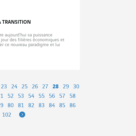
A TRANSITION
re aujourd’hui sa puissance
u jour des filières économiques et
ier ce nouveau paradigme et lui
23
24
25
26
27
28
29
30
51
52
53
54
55
56
57
58
79
80
81
82
83
84
85
86
Next
102