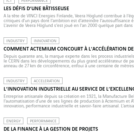
ICT
PERFORMANCE
LES DÉFIS D’UNE BÂTISSEUSE
A la tête de VINCI Energies Finlande, Veera Höglund contribue à l’é
critiques d’un pays dont l’ambition est d’atteindre l’autosuffisance 
L’avenir de Veera Höglund s’est joué en l’an 2000 quelque part dans l
natale. Se préparant à une carrière d’enseignante et assurant des r
INDUSTRY
INNOVATION
COMMENT ACTEMIUM CONCOURT À L’ACCÉLÉRATION DES
Depuis quarante ans, la marque experte dans les process industrie
le CERN dans les développements du plus grand accélérateur de par
anneau de 27 km de circonférence, enfoui à une centaine de mètres 
l’autre de la frontière franco-suisse. Le Grand collisionneur de […]
INDUSTRY
ACCELERATION
L’INNOVATION INDUSTRIELLE AU SERVICE DE L’EXCELLEN
Entreprise artisanale depuis sa création en 1921, la Manufacture Be
l’automatisation d’une de ses lignes de production à Actemium et AVT
innovation, performance industrielle et savoir-faire artisanal. L’arti
des traditions séculaires et à des méthodes de fabrication manuelle.
attachée aux […]
ENERGY
PERFORMANCE
DE LA FINANCE À LA GESTION DE PROJETS