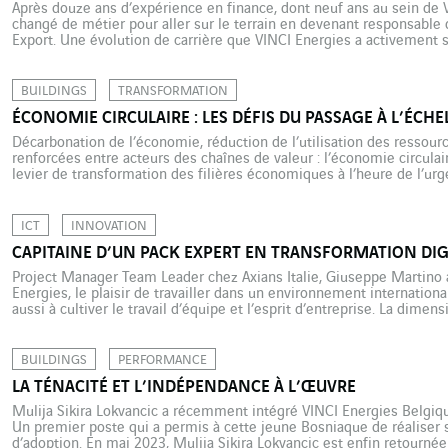
Après douze ans d’expérience en finance, dont neuf ans au sein de V
changé de métier pour aller sur le terrain en devenant responsabl
Export. Une évolution de carrière que VINCI Energies a activement
professionnelle est souvent marquante. Et parfois déterminante pour 
BUILDINGS
TRANSFORMATION
ÉCONOMIE CIRCULAIRE : LES DÉFIS DU PASSAGE À L’ÉCHE
Décarbonation de l’économie, réduction de l’utilisation des ressour
renforcées entre acteurs des chaînes de valeur : l’économie circul
levier de transformation des filières économiques à l’heure de l’ur
nombreux exemples inspirants existent pour mettre en place une stra
de capitaliser sur ces […]
ICT
INNOVATION
CAPITAINE D’UN PACK EXPERT EN TRANSFORMATION DIG
Project Manager Team Leader chez Axians Italie, Giuseppe Martino a
Energies, le plaisir de travailler dans un environnement internation
aussi à cultiver le travail d’équipe et l’esprit d’entreprise. La dimen
déterminante dans les choix professionnels de Giuseppe Martino. 
BUILDINGS
PERFORMANCE
LA TÉNACITÉ ET L’INDÉPENDANCE À L’ŒUVRE
Mulija Sikira Lokvancic a récemment intégré VINCI Energies Belgiqu
Un premier poste qui a permis à cette jeune Bosniaque de réaliser 
d’adoption. En mai 2023, Mulija Sikira Lokvancic est enfin retournée 