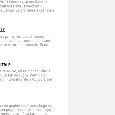
INCI Energies, Anaïs Boitel a
e d’affaires chez Omexom RE
 soutenue. La première expérience
l’avenir. […]
LLE
ces primaires, coopérations
aire apparaît comme un puissant
gence environnementale. Si de
tégie circulaire, le défi reste
ITALE
 retrouvé, en rejoignant VINCI
al. Ce fan de rugby s’emploie
sion internationale a toujours été
Project Manager Team Leader […]
e en qualité de Project Engineer.
son projet de vie dans son pays
rendre visite à sa famille en