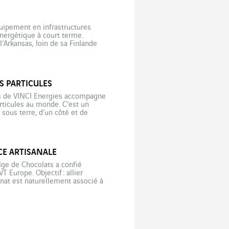
quipement en infrastructures
énergétique à court terme.
’Arkansas, loin de sa Finlande
emplacements, elle […]
 PARTICULES
ls de VINCI Energies accompagne
ticules au monde. C’est un
sous terre, d’un côté et de
CE ARTISANALE
lge de Chocolats a confié
 Europe. Objectif : allier
sanat est naturellement associé à
 Si l’industrie est davantage