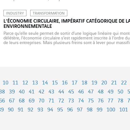
Bosnie, plus d’un an et demi […]
INDUSTRY
TRANSFORMATION
L’ÉCONOMIE CIRCULAIRE, IMPÉRATIF CATÉGORIQUE DE L
ENVIRONNEMENTALE
Parce qu’elle seule permet de sortir d’une logique linéaire qui mont
délétère, l’économie circulaire s’est rapidement inscrite à l’ordre d
de leurs entreprises. Mais plusieurs freins sont à lever pour massif
permettre de donner toute sa mesure. Il n’existe pas une, mais […]
10
11
12
13
14
15
16
17
18
19
20
21
22
38
39
40
41
42
43
44
45
46
47
48
49
50
66
67
68
69
70
71
72
73
74
75
76
77
78
89
90
91
92
93
94
95
96
97
98
99
100
101