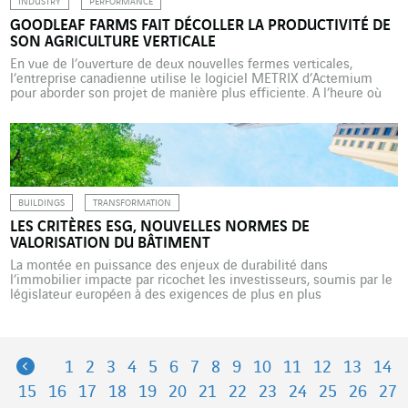
INDUSTRY
PERFORMANCE
GOODLEAF FARMS FAIT DÉCOLLER LA PRODUCTIVITÉ DE
SON AGRICULTURE VERTICALE
En vue de l’ouverture de deux nouvelles fermes verticales,
l’entreprise canadienne utilise le logiciel METRIX d’Actemium
pour aborder son projet de manière plus efficiente. A l’heure où
l’avenir de l’agriculture fait débat dans le contexte du
réchauffement climatique, l’entreprise canadienne GoodLeaf
Farms apparaît comme un exemple à suivre. Avec deux fermes
situées dans l’Ontario, à […]
BUILDINGS
TRANSFORMATION
LES CRITÈRES ESG, NOUVELLES NORMES DE
VALORISATION DU BÂTIMENT
La montée en puissance des enjeux de durabilité dans
l’immobilier impacte par ricochet les investisseurs, soumis par le
législateur européen à des exigences de plus en plus
contraignantes. Analyse avec Greenaffair, entreprise de VINCI
Energies experte sur ce sujet complexe. Standards d’analyse
extrafinancière permettant d’évaluer la prise en compte du
développement durable et des enjeux […]
Previous
1
2
3
4
5
6
7
8
9
10
11
12
13
14
15
16
17
18
19
20
21
22
23
24
25
26
27