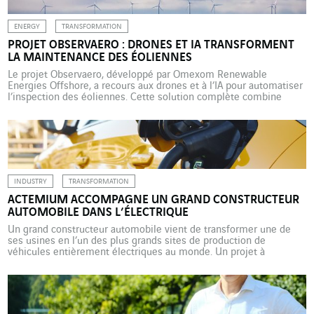
ENERGY
TRANSFORMATION
PROJET OBSERVAERO : DRONES ET IA TRANSFORMENT
LA MAINTENANCE DES ÉOLIENNES
Le projet Observaero, développé par Omexom Renewable
Energies Offshore, a recours aux drones et à l’IA pour automatiser
l’inspection des éoliennes. Cette solution complète combine
l’enregistrement d’images par drone avec une base de données
d’images supportée par l’intelligence artificielle et une évaluation
d’experts hautement qualifiés afin de générer une évaluation de
conformité pour les clients. […]
INDUSTRY
TRANSFORMATION
ACTEMIUM ACCOMPAGNE UN GRAND CONSTRUCTEUR
AUTOMOBILE DANS L’ÉLECTRIQUE
Un grand constructeur automobile vient de transformer une de
ses usines en l’un des plus grands sites de production de
véhicules entièrement électriques au monde. Un projet à
l’ingénierie hors norme mené avec le concours d’Actemium ASAS.
L’usine automobile de ce constructeur d’Emden, au nord-ouest de
l’Allemagne, est le deuxième site de production de véhicules […]