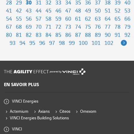
28
29
30
31
32
33
34
35
36
37
38
39
40
41
42
43
44
45
46
47
48
49
50
51
52
53
54
55
56
57
58
59
60
61
62
63
64
65
66
67
68
69
70
71
72
73
74
75
76
77
78
79
80
81
82
83
84
85
86
87
88
89
90
91
92
Ne
93
94
95
96
97
98
99
100
101
102
powered by
EN SAVOIR PLUS
VINCI Energies
Actemium
Axians
Citeos
Omexom
VINCI Energies Building Solutions
VINCI