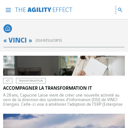
Accéder directement au contenu de la page
Accéder à la navigation principale
Accéder à la recherche
Re
Menu
Rec
Retour à l'accueil
« VINCI »
(
916
RÉSULTATS)
ICT
TRANSFORMATION
ACCOMPAGNER LA TRANSFORMATION IT
A 28 ans, Capucine Larue vient de créer une nouvelle activité au
sein de la direction des systèmes d’information (DSI) de VINCI
Energies. Celle-ci vise à améliorer l’adoption de l’ERP (Enterprise
Resource Planning, progiciel de gestion intégré) Codex de VINCI
Energies à travers des actions de communication innovantes et
d’accompagnement utilisateur. Convaincue que la solidarité, la […]