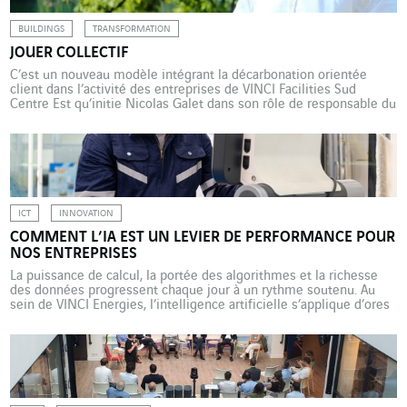
BUILDINGS
TRANSFORMATION
JOUER COLLECTIF
C’est un nouveau modèle intégrant la décarbonation orientée
client dans l’activité des entreprises de VINCI Facilities Sud
Centre Est qu’initie Nicolas Galet dans son rôle de responsable du
Développement Bas-Carbone. Sa méthode : l’esprit d’équipe. S’il
est un mot qui compte pour Nicolas Galet, c’est « collectif ». Rien
d’étonnant pour cet ancien joueur de football de haut […]
ICT
INNOVATION
COMMENT L’IA EST UN LEVIER DE PERFORMANCE POUR
NOS ENTREPRISES
La puissance de calcul, la portée des algorithmes et la richesse
des données progressent chaque jour à un rythme soutenu. Au
sein de VINCI Energies, l’intelligence artificielle s’applique d’ores
et déjà aux tâches les plus opérationnelles. Le traitement
médiatique réservé à ChatGPT et à l’IA générative a eu pour
mérite de démystifier et démocratiser le […]