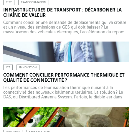
CITY
TRANSFORMATION
INFRASTRUCTURES DE TRANSPORT : DÉCARBONER LA
CHAÎNE DE VALEUR
Comment concilier une demande de déplacements qui va croître
et un niveau des émissions de GES qui doit baisser ? La
massification des véhicules électriques, l’accélération du report
modal, le développement de pratiques multimodales et la
coopération de tous les acteurs de la filière sont requis, ont
convenu les participants au débat organisé sur ces questions […]
ICT
INNOVATION
COMMENT CONCILIER PERFORMANCE THERMIQUE ET
QUALITÉ DE CONNECTIVITÉ ?
Les performances de leur isolation thermique nuisent à la
connectivité des nouveaux bâtiments tertiaires. La solution ? Le
DAS, ou Distributed Antenna System. Parfois, le diable est dans
les détails. Les nouvelles techniques et les nouveaux matériaux
de construction, notamment dans le secteur de la construction
durable, ont permis des progrès environnementaux significatifs
en offrant une […]