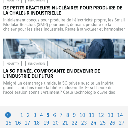
INDUSTRY
INNOVATION
DE PETITS RÉACTEURS NUCLÉAIRES POUR PRODUIRE DE
LA CHALEUR INDUSTRIELLE
Initialement conçus pour produire de l’électricité propre, les Small
Modular Reactors (SMR) pourraient, demain, produire de la
chaleur pour les sites industriels. Reste à structurer et harmoniser
la filière, avant de voir apparaître de premières installations au
début de la prochaine décennie. Alors que le défi du changement
climatique se joue en grande partie sur […]
INDUSTRY
INNOVATION
LA 5G PRIVÉE, COMPOSANTE EN DEVENIR DE
L’INDUSTRIE DU FUTUR
Malgré un démarrage timide, la 5G privée suscite un intérêt
grandissant dans toute la filière industrielle. Et si l’heure de
l’accélération sonnait vraiment ? Cette technologie ouvre des
perspectives inédites en termes de performance et de sécurité.
Alors que le sujet de la souveraineté industrielle nourrit depuis
cinq ans le débat public dans l’Hexagone et bien […]
Previous
1
2
3
4
5
6
7
8
9
10
11
12
13
14
15
16
17
18
19
20
21
22
23
24
25
26
27