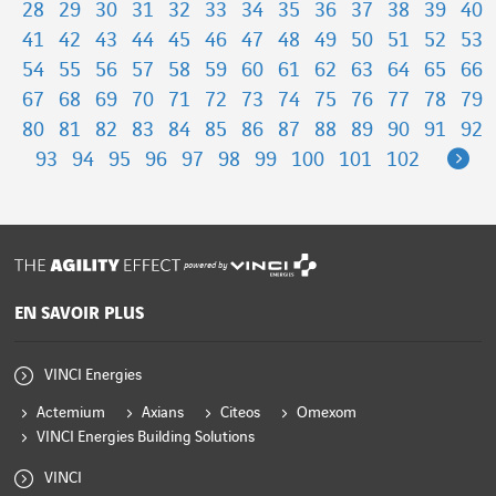
28
29
30
31
32
33
34
35
36
37
38
39
40
41
42
43
44
45
46
47
48
49
50
51
52
53
54
55
56
57
58
59
60
61
62
63
64
65
66
67
68
69
70
71
72
73
74
75
76
77
78
79
80
81
82
83
84
85
86
87
88
89
90
91
92
Ne
93
94
95
96
97
98
99
100
101
102
powered by
EN SAVOIR PLUS
VINCI Energies
Actemium
Axians
Citeos
Omexom
VINCI Energies Building Solutions
VINCI