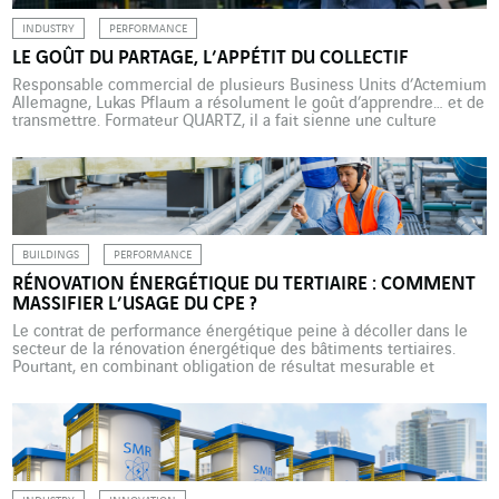
INDUSTRY
PERFORMANCE
LE GOÛT DU PARTAGE, L’APPÉTIT DU COLLECTIF
Responsable commercial de plusieurs Business Units d’Actemium
Allemagne, Lukas Pflaum a résolument le goût d’apprendre… et de
transmettre. Formateur QUARTZ, il a fait sienne une culture
d’entreprise fondée sur la confiance et la responsabilité. Enfant, il
voulait être enseignant ; adolescent, il aurait aimé être cuisinier.
Entre pédagogie et précision, ce mélange d’envies en dit long […]
BUILDINGS
PERFORMANCE
RÉNOVATION ÉNERGÉTIQUE DU TERTIAIRE : COMMENT
MASSIFIER L’USAGE DU CPE ?
Le contrat de performance énergétique peine à décoller dans le
secteur de la rénovation énergétique des bâtiments tertiaires.
Pourtant, en combinant obligation de résultat mesurable et
optimisation des coûts d’exploitation sur le long terme, il offre
aux bailleurs des opportunités inédites d’accélération de leur
décarbonation sur le marché français. Réduire de 10 %, 15 % ou
20 % […]