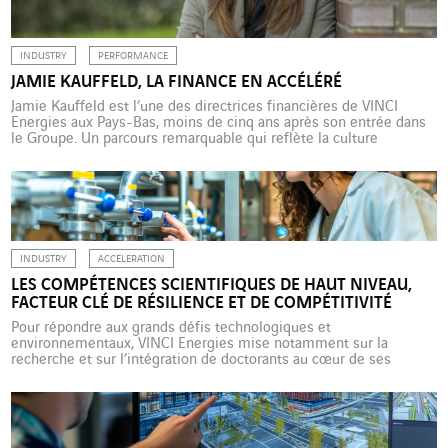
d’investir massivement […]
INDUSTRY
PERFORMANCE
JAMIE KAUFFELD, LA FINANCE EN ACCÉLÉRÉ
Jamie Kauffeld est l’une des directrices financières de VINCI
Energies aux Pays-Bas, moins de cinq ans après son entrée dans
le Groupe. Un parcours remarquable qui reflète la culture
d’autonomie, d’apprentissage et de mobilité interne encouragée
par VINCI Energies. En cinq ans à peine, Jamie Kauffeld a gravi les
échelons à une vitesse impressionnante. Entrée […]
INDUSTRY
ACCELERATION
LES COMPÉTENCES SCIENTIFIQUES DE HAUT NIVEAU,
FACTEUR CLÉ DE RÉSILIENCE ET DE COMPÉTITIVITÉ
Pour répondre aux grands défis technologiques et
environnementaux, VINCI Energies mise notamment sur la
recherche et sur l’intégration de doctorants au cœur de ses
entreprises. Exemple chez Actemium Paris Transport où cette
collaboration prend une dimension particulièrement
opérationnelle. Depuis de nombreuses années, VINCI Energies
entretient des liens étroits avec la sphère académique et le
monde […]