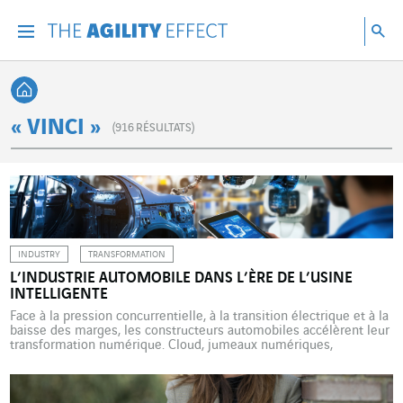
Accéder directement au contenu de la page
Accéder à la navigation principale
Accéder à la recherche
Re
Menu
Rec
Retour à l'accueil
« VINCI »
(
916
RÉSULTATS)
INDUSTRY
TRANSFORMATION
L’INDUSTRIE AUTOMOBILE DANS L’ÈRE DE L’USINE
INTELLIGENTE
Face à la pression concurrentielle, à la transition électrique et à la
baisse des marges, les constructeurs automobiles accélèrent leur
transformation numérique. Cloud, jumeaux numériques,
intelligence artificielle… De Volkswagen à Renault en passant par
Toyota ou Ford, l’usine automobile vit une révolution silencieuse
mais décisive. Pour rester dans la course, Volkswagen a choisi