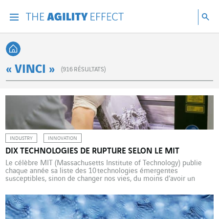
Accéder directement au contenu de la page
Accéder à la navigation principale
Accéder à la recherche
Re
Menu
Rec
Retour à l'accueil
« VINCI »
(
916
RÉSULTATS)
INDUSTRY
INNOVATION
DIX TECHNOLOGIES DE RUPTURE SELON LE MIT
Le célèbre MIT (Massachusetts Institute of Technology) publie
chaque année sa liste des 10 technologies émergentes
susceptibles, sinon de changer nos vies, du moins d’avoir un
impact sur notre quotidien. Pour 2018, il a notamment repéré un
nouvel usage de l’intelligence artificielle qui vient donner de
l’imagination aux machines, une usine pilote au Texas qui s’est […]