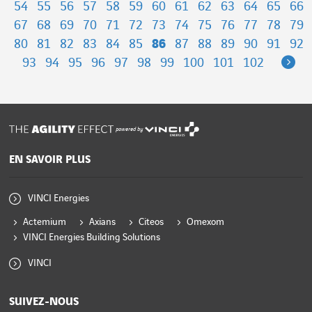
54
55
56
57
58
59
60
61
62
63
64
65
66
67
68
69
70
71
72
73
74
75
76
77
78
79
80
81
82
83
84
85
86
87
88
89
90
91
92
Ne
93
94
95
96
97
98
99
100
101
102
powered by
EN SAVOIR PLUS
VINCI Energies
Actemium
Axians
Citeos
Omexom
VINCI Energies Building Solutions
VINCI
SUIVEZ-NOUS