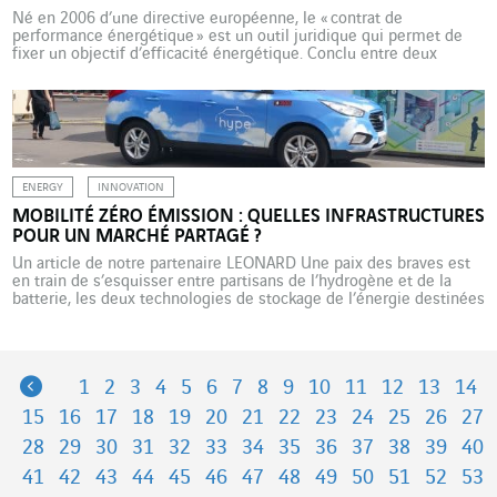
Né en 2006 d’une directive européenne, le « contrat de
performance énergétique » est un outil juridique qui permet de
fixer un objectif d’efficacité énergétique. Conclu entre deux
parties dans le cadre d’un projet de rénovation urbain (bâtiment,
éclairage public, etc.), il impose une « garantie de performance
énergétique ». Concrètement, l’opérateur en charge des travaux
est assujetti à […]
ENERGY
INNOVATION
MOBILITÉ ZÉRO ÉMISSION : QUELLES INFRASTRUCTURES
POUR UN MARCHÉ PARTAGÉ ?
Un article de notre partenaire LEONARD Une paix des braves est
en train de s’esquisser entre partisans de l’hydrogène et de la
batterie, les deux technologies de stockage de l’énergie destinées
à propulser les véhicules électriques. Largement mise en scène,
leur opposition tend à se muer en complémentarité : batteries
pour les usages personnels urbains, […]
Previous
1
2
3
4
5
6
7
8
9
10
11
12
13
14
15
16
17
18
19
20
21
22
23
24
25
26
27
28
29
30
31
32
33
34
35
36
37
38
39
40
41
42
43
44
45
46
47
48
49
50
51
52
53