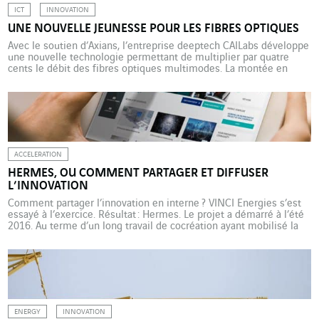
ICT
INNOVATION
UNE NOUVELLE JEUNESSE POUR LES FIBRES OPTIQUES
Avec le soutien d’Axians, l’entreprise deeptech CAILabs développe
une nouvelle technologie permettant de multiplier par quatre
cents le débit des fibres optiques multimodes. La montée en
débit constante du réseau pose la question de la capacité de
transmission des fibres optiques vieillissantes, notamment celles
dites multimodes, principalement utilisées pour les
communications à courte distance, sur […]
ACCELERATION
HERMES, OU COMMENT PARTAGER ET DIFFUSER
L’INNOVATION
Comment partager l’innovation en interne ? VINCI Energies s’est
essayé à l’exercice. Résultat : Hermes. Le projet a démarré à l’été
2016. Au terme d’un long travail de cocréation ayant mobilisé la
communauté de ceux qui font l’innovation chez VINCI Energies,
Hermes a été lancée en mars 2018. Cette nouvelle plateforme
répertorie l’ensemble des projets innovants menés […]
ENERGY
INNOVATION