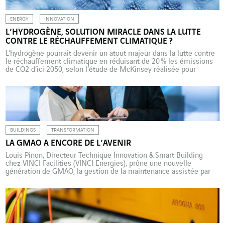
ENERGY
INNOVATION
L’HYDROGÈNE, SOLUTION MIRACLE DANS LA LUTTE
CONTRE LE RÉCHAUFFEMENT CLIMATIQUE ?
L’hydrogène pourrait devenir un atout majeur dans la lutte contre
le réchauffement climatique en réduisant de 20 % les émissions
de CO2 d’ici 2050, selon l’étude de McKinsey réalisée pour
l’Hydrogen Council, un consortium rassemblant les principaux
industriels du secteur. Les perspectives ouvertes par « la montée
en puissance de l’hydrogène » (c’est le titre de l’étude) font […]
BUILDINGS
TRANSFORMATION
LA GMAO A ENCORE DE L’AVENIR
Louis Pinon, Directeur Technique Innovation & Smart Building
chez VINCI Facilities (VINCI Energies), prône une nouvelle
génération de GMAO, la gestion de la maintenance assistée par
ordinateur, résolument prédictive. BIM (Building Information
Modeling), Smart Building (bâtiment intelligent), EMS (Energy
Management System)… autant d’outils et de systèmes qui
annoncent une mutation digitale en profondeur du […]