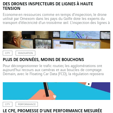
DES DRONES INSPECTEURS DE LIGNES À HAUTE
TENSION
Économe en ressources comme en temps d’inspection, le drone
utilisé par Omexom dans les pays du Golfe dote les experts du
transport d’électricité d’un troisième œil. L’inspection des lignes à
haute tension dans les sables de l’Arabie saoudite peut parfois
s’avérer périlleuse. Elle est, dans tous les cas, très chronophage
quand elle est réalisée de façon […]
CITY
INNOVATION
PLUS DE DONNÉES, MOINS DE BOUCHONS
Pour décongestionner le trafic routier, les agglomérations ont
aujourd’hui recours aux caméras et aux boucles de comptage.
Demain, avec le Floating Car Data (FCD), la régulation reposera
massivement sur la collecte de données de localisation des
véhicules en mouvement. Exemple à Rouen (France) où la
collectivité travaille avec Citeos. On connaît leur pouvoir de
nuisance environnementale, […]
CITY
PERFORMANCE
LE CPE, PROMESSE D’UNE PERFORMANCE MESURÉE