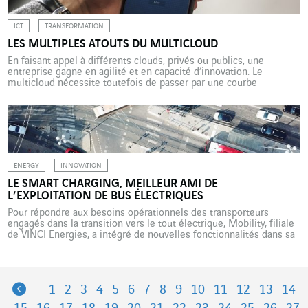
ICT
TRANSFORMATION
LES MULTIPLES ATOUTS DU MULTICLOUD
En faisant appel à différents clouds, privés ou publics, une
entreprise gagne en agilité et en capacité d’innovation. Le
multicloud nécessite toutefois de passer par une courbe
d’apprentissage pour en tirer tous les bénéfices. Comme
M. Jourdain, les entreprises françaises font du multicloud sans le
savoir. Selon l’étude « Multicloud 2020 » menée par Axians et Dell
Technologies, […]
ENERGY
INNOVATION
LE SMART CHARGING, MEILLEUR AMI DE
L’EXPLOITATION DE BUS ÉLECTRIQUES
Pour répondre aux besoins opérationnels des transporteurs
engagés dans la transition vers le tout électrique, Mobility, filiale
de VINCI Energies, a intégré de nouvelles fonctionnalités dans sa
plateforme de recharge « intelligente ». Remplacer les bus à
moteur thermique par des véhicules tout électrique, c’est l’un des
axes majeurs de la transition énergétique dans les transports
publics. […]
Previous
1
2
3
4
5
6
7
8
9
10
11
12
13
14