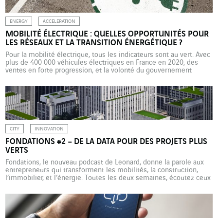
ENERGY
ACCELERATION
MOBILITÉ ÉLECTRIQUE : QUELLES OPPORTUNITÉS POUR
LES RÉSEAUX ET LA TRANSITION ÉNERGÉTIQUE ?
Pour la mobilité électrique, tous les indicateurs sont au vert. Avec
plus de 400 000 véhicules électriques en France en 2020, des
ventes en forte progression, et la volonté du gouvernement
français d’accélérer le déploiement des bornes de recharge
publiques comme privatives, le marché de l’électromobilité se
développe rapidement. Se pose alors de plus en […]
CITY
INNOVATION
FONDATIONS #2 – DE LA DATA POUR DES PROJETS PLUS
VERTS
Fondations, le nouveau podcast de Leonard, donne la parole aux
entrepreneurs qui transforment les mobilités, la construction,
l’immobilier, et l’énergie. Toutes les deux semaines, écoutez ceux
qui bâtissent la ville de demain. Dans ce deuxième épisode,
Guillaume Bazoin, Lead Open Innovation & Startups de Leonard,
reçoit Guillaume Lafont, CEO et co-fondateur de Combo
Solutions, une […]