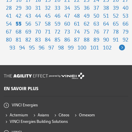
15
16
17
18
19
20
21
22
23
24
25
26
27
28
29
30
31
32
33
34
35
36
37
38
39
40
41
42
43
44
45
46
47
48
49
50
51
52
53
54
55
56
57
58
59
60
61
62
63
64
65
66
67
68
69
70
71
72
73
74
75
76
77
78
79
80
81
82
83
84
85
86
87
88
89
90
91
92
Ne
93
94
95
96
97
98
99
100
101
102
powered by
EN SAVOIR PLUS
VINCI Energies
Actemium
Axians
Citeos
Omexom
VINCI Energies Building Solutions