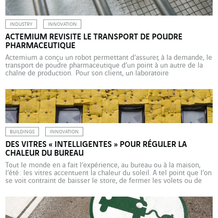
INDUSTRY
INNOVATION
ACTEMIUM REVISITE LE TRANSPORT DE POUDRE
PHARMACEUTIQUE
Actemium a conçu un robot permettant d’assurer, à la demande, le
transport de poudre pharmaceutique d’un point à un autre de la
chaîne de production. Pour son client, un laboratoire
pharmaceutique, AZO, spécialiste des automatismes de
manutention de matières premières, s’est associé à Actemium, la
marque de VINCI Energies dédiée au process industriel, pour
concevoir […]
BUILDINGS
INNOVATION
DES VITRES « INTELLIGENTES » POUR RÉGULER LA
CHALEUR DU BUREAU
Tout le monde en a fait l’expérience, au bureau ou à la maison,
l’été : les vitres accentuent la chaleur du soleil. A tel point que l’on
se voit contraint de baisser le store, de fermer les volets ou de
tirer les rideaux. Et si la solution résidait dans les vitres elles-
mêmes ? Des chercheurs ont ainsi […]