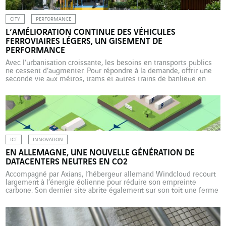
CITY
PERFORMANCE
L’AMÉLIORATION CONTINUE DES VÉHICULES
FERROVIAIRES LÉGERS, UN GISEMENT DE
PERFORMANCE
Avec l’urbanisation croissante, les besoins en transports publics
ne cessent d’augmenter. Pour répondre à la demande, offrir une
seconde vie aux métros, trams et autres trains de banlieue en
service apparaît comme une solution complémentaire à l’achat de
matériels neufs. Que ce soit sur le plan économique,
environnemental ou social, mais aussi en matière de […]
ICT
INNOVATION
EN ALLEMAGNE, UNE NOUVELLE GÉNÉRATION DE
DATACENTERS NEUTRES EN CO2
Accompagné par Axians, l’hébergeur allemand Windcloud recourt
largement à l’énergie éolienne pour réduire son empreinte
carbone. Son dernier site abrite également sur son toit une ferme
d’algues afin de piéger une grande quantité du CO2 qu’il émet. Au
niveau mondial, les produits et services numériques
représenteraient environ 3 % des émissions de gaz à effet de […]