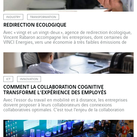
INDUSTRY
TRANSFORMATION
REDIRECTION ECOLOGIQUE
Avec « vingt et un vingt-deux », agence de redirection écologique,
Vincent Rabaron accompagne les entreprises, dont certaines de
VINCI Energies, vers une économie à très faibles émissions de
carbone. Dans « vingt et un vingt-deux », chaque chiffre a son
importance : 2 et 1 pour 2 tonnes de CO2 par personne et par an
et 1 seule planète […]
ICT
INNOVATION
COMMENT LA COLLABORATION COGNITIVE
TRANSFORME L’EXPÉRIENCE DES EMPLOYÉS
Avec l’essor du travail en mobilité et à distance, les entreprises
doivent proposer à leurs collaborateurs des connexions
collaboratives optimales. C’est tout l’enjeu de la collaboration
cognitive. Disposer de façon dynamique et instantanée
d’informations pertinentes au bon endroit et au bon moment dans
le cadre de son travail n’est plus un Graal inatteignable. En
associant […]