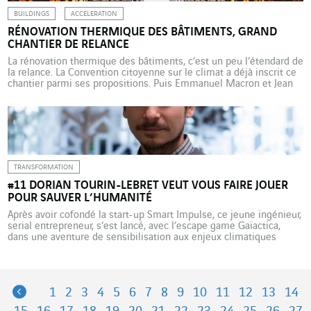
BUILDINGS
ACCELERATION
RÉNOVATION THERMIQUE DES BÂTIMENTS, GRAND
CHANTIER DE RELANCE
La rénovation thermique des bâtiments, c’est un peu l’étendard de
la relance. La Convention citoyenne sur le climat a déjà inscrit ce
chantier parmi ses propositions. Puis Emmanuel Macron et Jean
Castex ont tour à tour insisté sur son importance. Ce chantier est
en effet bénéfique à bien des égards. Le secteur est créateur
d’emplois […]
TRANSFORMATION
#11 DORIAN TOURIN-LEBRET VEUT VOUS FAIRE JOUER
POUR SAUVER L’HUMANITÉ
Après avoir cofondé la start-up Smart Impulse, ce jeune ingénieur,
serial entrepreneur, s’est lancé, avec l’escape game Gaïactica,
dans une aventure de sensibilisation aux enjeux climatiques
associant jeu, technologie et écologie. Entrepreneur, consultant,
enseignant, conférencier, coach… A 31 ans, Dorian Tourin-Lebret a
déjà eu plusieurs vies. « Je suis un multientrepreneur passionné »,
lance-t-il d’emblée. Mais pour […]
Previous
1
2
3
4
5
6
7
8
9
10
11
12
13
14