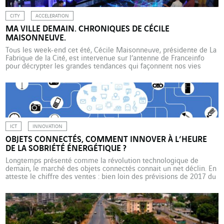
CITY
ACCELERATION
MA VILLE DEMAIN. CHRONIQUES DE CÉCILE
MAISONNEUVE.
Tous les week-end cet été, Cécile Maisonneuve, présidente de La
Fabrique de la Cité, est intervenue sur l’antenne de Franceinfo
pour décrypter les grandes tendances qui façonnent nos vies
d’urbains. Petites, moyennes ou grandes : en France et dans le
monde, les villes attirent toujours plus d’habitants. Mais de quoi
seront faites nos vies dans les […]
ICT
INNOVATION
OBJETS CONNECTÉS, COMMENT INNOVER À L’HEURE
DE LA SOBRIÉTÉ ÉNERGÉTIQUE ?
Longtemps présenté comme la révolution technologique de
demain, le marché des objets connectés connait un net déclin. En
atteste le chiffre des ventes : bien loin des prévisions de 2017 du
cabinet Gartner qui prédisait que le nombre d’objets connectés
atteindrait 20 milliards en 2020, or on en compte seulement 9,4
milliards. Pourquoi un tel […]