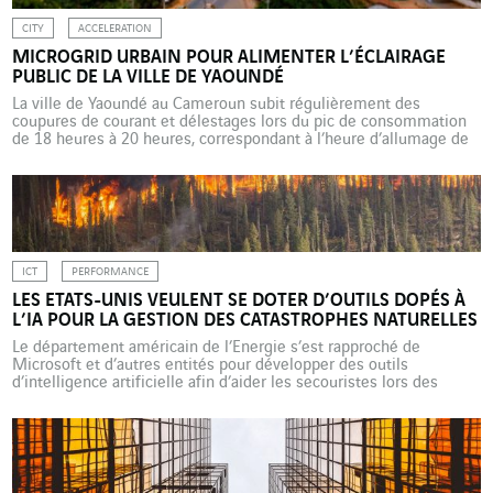
CITY
ACCELERATION
MICROGRID URBAIN POUR ALIMENTER L’ÉCLAIRAGE
PUBLIC DE LA VILLE DE YAOUNDÉ
La ville de Yaoundé au Cameroun subit régulièrement des
coupures de courant et délestages lors du pic de consommation
de 18 heures à 20 heures, correspondant à l’heure d’allumage de
l’éclairage public. Sur les périodes de coupure, des générateurs
diesel de secours sont utilisés pour alimenter les bâtiments
communaux, une solution coûteuse et polluante que […]
ICT
PERFORMANCE
LES ETATS-UNIS VEULENT SE DOTER D’OUTILS DOPÉS À
L’IA POUR LA GESTION DES CATASTROPHES NATURELLES
Le département américain de l’Energie s’est rapproché de
Microsoft et d’autres entités pour développer des outils
d’intelligence artificielle afin d’aider les secouristes lors des
catastrophes naturelles. Le but est de proposer entre 10 à 30
systèmes qui permettent d’analyser en temps réel des feux de
forêt ou des inondations et de simuler différents scénarios.
14/09/2020