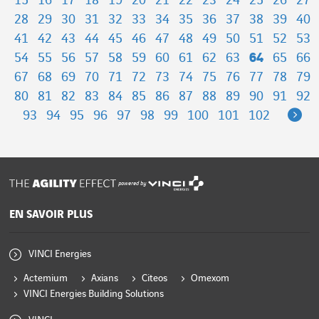
15
16
17
18
19
20
21
22
23
24
25
26
27
28
29
30
31
32
33
34
35
36
37
38
39
40
41
42
43
44
45
46
47
48
49
50
51
52
53
54
55
56
57
58
59
60
61
62
63
64
65
66
67
68
69
70
71
72
73
74
75
76
77
78
79
80
81
82
83
84
85
86
87
88
89
90
91
92
Ne
93
94
95
96
97
98
99
100
101
102
powered by
EN SAVOIR PLUS
VINCI Energies
Actemium
Axians
Citeos
Omexom
VINCI Energies Building Solutions