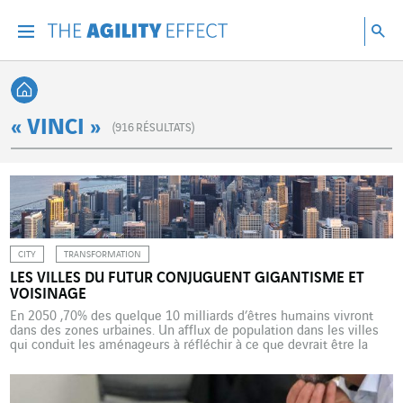
Accéder directement au contenu de la page
Accéder à la navigation principale
Accéder à la recherche
Re
Menu
Rec
Retour à l'accueil
« VINCI »
(
916
RÉSULTATS)
CITY
TRANSFORMATION
LES VILLES DU FUTUR CONJUGUENT GIGANTISME ET
VOISINAGE
En 2050 ,70% des quelque 10 milliards d’êtres humains vivront
dans des zones urbaines. Un afflux de population dans les villes
qui conduit les aménageurs à réfléchir à ce que devrait être la
ville du futur la plus adaptée aux nouveaux besoins. L’agence
d’architectes Skidmore, Owings & Merrill, à Chicago (Etats-Unis), a
dégagé plusieurs axes […]