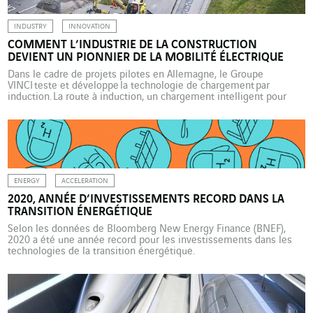
INDUSTRY
INNOVATION
COMMENT L’INDUSTRIE DE LA CONSTRUCTION
DEVIENT UN PIONNIER DE LA MOBILITÉ ÉLECTRIQUE
Dans le cadre de projets pilotes en Allemagne, le Groupe
VINCI teste et développe la technologie de chargement par
induction. La route à induction, un chargement intelligent pour
véhicules électriques : cette innovation pourrait être développée
sur nos routes d’ici cinq à dix ans. Le rapport Stratégie de mobilité
durable et intelligente de l’Union européenne, publié en
décembre 2020, table sur 30 millions de véhicules […]
ENERGY
ACCELERATION
2020, ANNÉE D’INVESTISSEMENTS RECORD DANS LA
TRANSITION ÉNERGÉTIQUE
Selon les données de Bloomberg New Energy Finance (BNEF),
2020 a été une année record pour les investissements dans les
technologies de la transition énergétique.