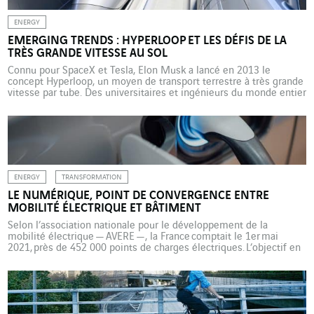
ENERGY
EMERGING TRENDS : HYPERLOOP ET LES DÉFIS DE LA
TRÈS GRANDE VITESSE AU SOL
Connu pour SpaceX et Tesla, Elon Musk a lancé en 2013 le
concept Hyperloop, un moyen de transport terrestre à très grande
vitesse par tube. Des universitaires et ingénieurs du monde entier
ont emboîté le pas de l’entrepreneur visionnaire et entrepris de
développer leurs propres projets de transport par tube. Ce qui n’a
été pendant […]
ENERGY
TRANSFORMATION
LE NUMÉRIQUE, POINT DE CONVERGENCE ENTRE
MOBILITÉ ÉLECTRIQUE ET BÂTIMENT
Selon l’association nationale pour le développement de la
mobilité électrique — AVERE —, la France comptait le 1er mai
2021, près de 452 000 points de charges électriques. L’objectif en
2030 est d’atteindre les 7 millions de bornes de recharge pour
véhicule électrique. Si aujourd’hui, 90 % de la recharge des
véhicules électriques s’effectue à domicile ou au travail,
l’association Smart Building Alliance se […]