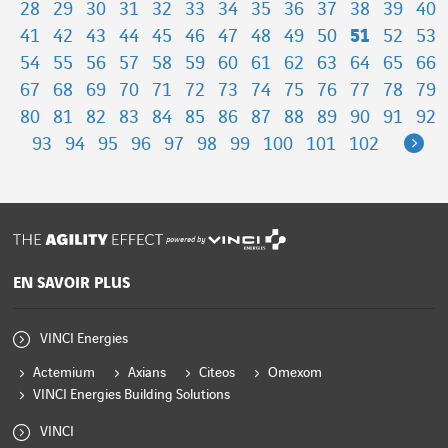
28
29
30
31
32
33
34
35
36
37
38
39
40
41
42
43
44
45
46
47
48
49
50
51
52
53
54
55
56
57
58
59
60
61
62
63
64
65
66
67
68
69
70
71
72
73
74
75
76
77
78
79
80
81
82
83
84
85
86
87
88
89
90
91
92
Ne
93
94
95
96
97
98
99
100
101
102
powered by
EN SAVOIR PLUS
VINCI Energies
Actemium
Axians
Citeos
Omexom
VINCI Energies Building Solutions
VINCI