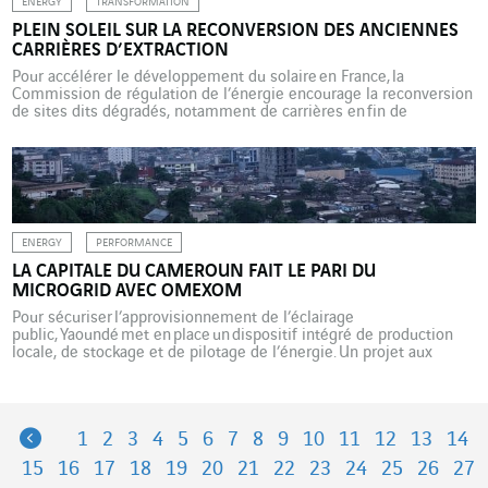
ENERGY
TRANSFORMATION
PLEIN SOLEIL SUR LA RECONVERSION DES ANCIENNES
CARRIÈRES D’EXTRACTION
Pour accélérer le développement du solaire en France, la
Commission de régulation de l’énergie encourage la reconversion
de sites dits dégradés, notamment de carrières en fin de
concession ou en friche. Omexom est par exemple engagé dans
deux projets en France. S’il occupe encore une place minime dans
l’éventail des énergies renouvelables en France, le solaire a le
vent en poupe. […]
ENERGY
PERFORMANCE
LA CAPITALE DU CAMEROUN FAIT LE PARI DU
MICROGRID AVEC OMEXOM
Pour sécuriser l’approvisionnement de l’éclairage
public, Yaoundé met en place un dispositif intégré de production
locale, de stockage et de pilotage de l’énergie. Un projet aux
enjeux multiples pour les 2,7 millions d’habitants et les
entreprises de la métropole africaine. En février 2019, les
responsables techniques de la ville de Yaoundé et les experts
d’Omexom Cameroun et de la marque Omexom jetaient les bases
Previous
1
2
3
4
5
6
7
8
9
10
11
12
13
14
d’un ambitieux […]
15
16
17
18
19
20
21
22
23
24
25
26
27