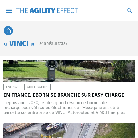
Accéder directement au contenu de la page
Accéder à la navigation principale
Accéder à la recherche
Re
Menu
Rec
Retour à l'accueil
« VINCI »
(
916
RÉSULTATS)
ENERGY
ACCELERATION
EN FRANCE, EBORN SE BRANCHE SUR EASY CHARGE
Depuis août 2020, le plus grand réseau de bornes de
recharge pour véhicules électriques de l’Hexagone est géré
par cette co-entreprise de VINCI Autoroutes et VINCI Energies.
Créé en 2015, le réseau interdépartemental de recharge
électrique eborn regroupe aujourd’hui onze syndicats d’énergie du
sud-est de la France. Ce réseau de 1 200 bornes réparties dans
les régions Auvergne-Rhône-Alpes et Provence-Alpes-Côte
d’Azur […]