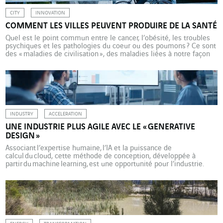
CITY
INNOVATION
COMMENT LES VILLES PEUVENT PRODUIRE DE LA SANTÉ
Quel est le point commun entre le cancer, l’obésité, les troubles
psychiques et les pathologies du coeur ou des poumons ? Ce sont
des « maladies de civilisation », des maladies liées à notre façon
de vivre dans les villes, souligne La Fabrique de la cité qui
s’interroge sur la façon dont les villes peuvent « produire de la […]
INDUSTRY
ACCELERATION
UNE INDUSTRIE PLUS AGILE AVEC LE « GENERATIVE
DESIGN »
Associant l’expertise humaine, l’IA et la puissance de
calcul du cloud, cette méthode de conception, développée à
partir du machine learning, est une opportunité pour l’industrie.
Jusqu’ici, un ingénieur ou un designer utilisait l’ordinateur comme
une machine passive. Mais un nouveau mode de conception, le
« generative design » (conception générative), est en passe de
révolutionner cette relation homme-machine. La conception
générative est un procédé de développement collaboratif
associant le concepteur à l’intelligence artificielle (IA) et […]