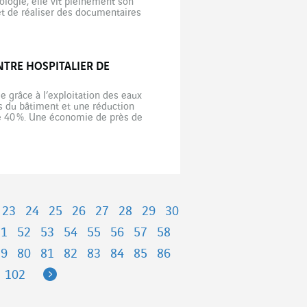
nologie, elle vit pleinement son
 et de réaliser des documentaires
TRE HOSPITALIER DE
ée grâce à l’exploitation des eaux
ts du bâtiment et une réduction
e 40 %. Une économie de près de
23
24
25
26
27
28
29
30
51
52
53
54
55
56
57
58
79
80
81
82
83
84
85
86
Next
102