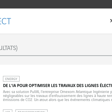
eil
LTATS)
ENERGY
DE L’IA POUR OPTIMISER LES TRAVAUX DES LIGNES ÉLEC
Avec sa solution PullAI, l’entreprise Omexom Atlantique Ingénieri
négligeables sur les travaux d’enfouissement des lignes à haute te
émissions de CO2. Un atout alors que les événements climatiques 
réseau de transport d’électricité. 105 817 : c’est le nombre de kilom