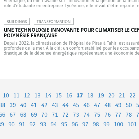
Allemagne, où elle travaille sur l’innovation et la gestion de la tech
rôle d’étudiante en entreprise. Lycéenne, elle rêvait d’être reporter
« pour comprendre et faire comprendre ». En […]
BUILDINGS
TRANSFORMATION
UNE TECHNOLOGIE INNOVANTE POUR CLIMATISER LE CEN
POLYNÉSIE FRANÇAISE
Depuis 2022, la climatisation de l’hôpital de Pirae à Tahiti est assur
profondes de la mer. A la clé : un confort stabilisé pour les occupan
drastique de la dépense énergétique représentant une économie d
9 GWh par an, soit l’équivalent […]
10
11
12
13
14
15
16
17
18
19
20
21
22
38
39
40
41
42
43
44
45
46
47
48
49
50
66
67
68
69
70
71
72
73
74
75
76
77
78
89
90
91
92
93
94
95
96
97
98
99
100
101