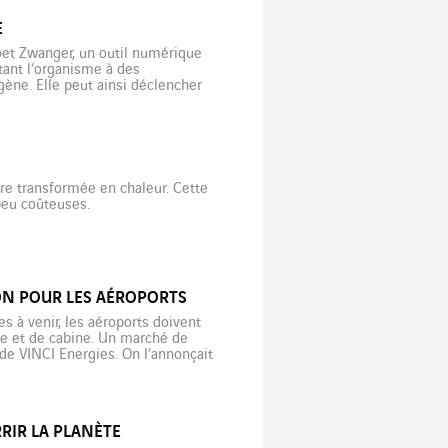
E
oet Zwanger, un outil numérique
tant l’organisme à des
ène. Elle peut ainsi déclencher
t pas diabétiques, ou révéler […]
e transformée en chaleur. Cette
peu coûteuses.
ION POUR LES AÉROPORTS
s à venir, les aéroports doivent
te et de cabine. Un marché de
 de VINCI Energies. On l’annonçait
RIR LA PLANÈTE