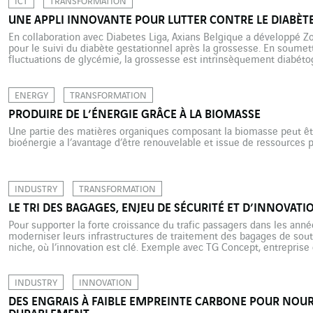
ICT
TRANSFORMATION
UNE APPLI INNOVANTE POUR LUTTER CONTRE LE DIABÈT
En collaboration avec Diabetes Liga, Axians Belgique a développé Z
pour le suivi du diabète gestationnel après la grossesse. En soumet
fluctuations de glycémie, la grossesse est intrinsèquement diabétog
un diabète temporaire, dit gestationnel, chez les femmes qui ne son
ENERGY
TRANSFORMATION
PRODUIRE DE L’ÉNERGIE GRÂCE À LA BIOMASSE
Une partie des matières organiques composant la biomasse peut êtr
bioénergie a l’avantage d’être renouvelable et issue de ressources 
INDUSTRY
TRANSFORMATION
LE TRI DES BAGAGES, ENJEU DE SÉCURITÉ ET D’INNOVAT
Pour supporter la forte croissance du trafic passagers dans les année
moderniser leurs infrastructures de traitement des bagages de sou
niche, où l’innovation est clé. Exemple avec TG Concept, entreprise
moribond il y a quatre ans, le voilà reparti […]
INDUSTRY
INNOVATION
DES ENGRAIS À FAIBLE EMPREINTE CARBONE POUR NOUR