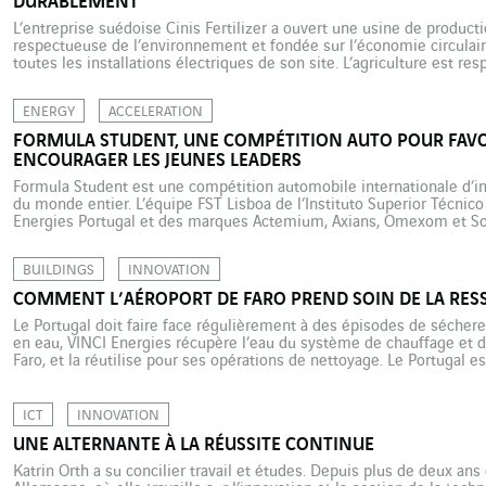
DURABLEMENT
L’entreprise suédoise Cinis Fertilizer a ouvert une usine de product
respectueuse de l’environnement et fondée sur l’économie circulaire.
toutes les installations électriques de son site. L’agriculture est re
émissions mondiales de gaz à effet de serre. La production d’engrai
ENERGY
ACCELERATION
FORMULA STUDENT, UNE COMPÉTITION AUTO POUR FAVO
ENCOURAGER LES JEUNES LEADERS
Formula Student est une compétition automobile internationale d’in
du monde entier. L’équipe FST Lisboa de l’Instituto Superior Técnic
Energies Portugal et des marques Actemium, Axians, Omexom et Sot
étudiants de l’Instituto Superior Técnico (IST) de Lisbonne, la plus g
d’ingénierie, […]
BUILDINGS
INNOVATION
COMMENT L’AÉROPORT DE FARO PREND SOIN DE LA RES
Le Portugal doit faire face régulièrement à des épisodes de séchere
en eau, VINCI Energies récupère l’eau du système de chauffage et de
Faro, et la réutilise pour ses opérations de nettoyage. Le Portugal 
périodes de sécheresse, en particulier dans les régions […]
ICT
INNOVATION
UNE ALTERNANTE À LA RÉUSSITE CONTINUE
Katrin Orth a su concilier travail et études. Depuis plus de deux ans