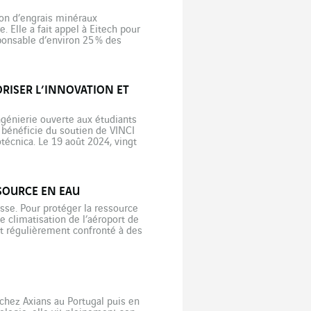
ion d’engrais minéraux
 Elle a fait appel à Eitech pour
sponsable d’environ 25 % des
s, qui dépend fortement des […]
RISER L’INNOVATION ET
génierie ouverte aux étudiants
o bénéficie du soutien de VINCI
écnica. Le 19 août 2024, vingt
rande école d’architecture,
SOURCE EN EAU
sse. Pour protéger la ressource
 climatisation de l’aéroport de
est régulièrement confronté à des
 chez Axians au Portugal puis en