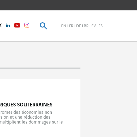
Recherche
Recherche
instagram
Twitter
LinkedIn
Youtube
EN
FR
DE
BR
SV
ES
TRIQUES SOUTERRAINES
e promet des économies non
nsion et une réduction des
multiplient les dommages sur le
ètres de lignes à haute […]