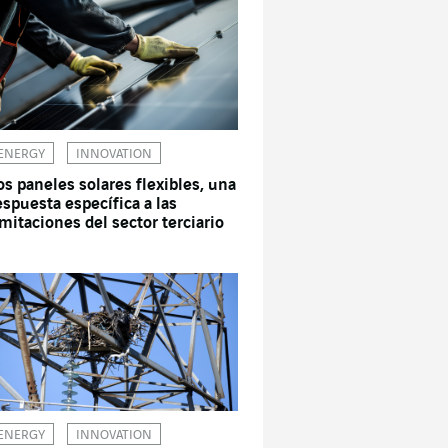
ENERGY
INNOVATION
os paneles solares flexibles, una
espuesta específica a las
imitaciones del sector terciario
ENERGY
INNOVATION