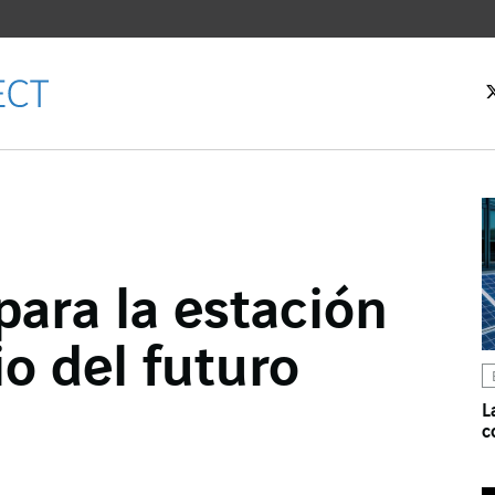
ara la estación
cebook
io del futuro
ter
kedIn
L
c