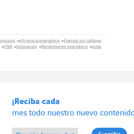
consumo
#
eficiencia energética
#
Energía sin carbono
#
ENR
#
Innovación
#
Rendimiento energético
#
solar
¡Reciba cada
mes todo nuestro nuevo contenido