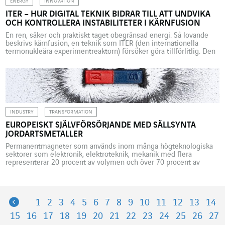
ENERGY
INNOVATION
ITER – HUR DIGITAL TEKNIK BIDRAR TILL ATT UNDVIKA
OCH KONTROLLERA INSTABILITETER I KÄRNFUSION
En ren, säker och praktiskt taget obegränsad energi. Så lovande
beskrivs kärnfusion, en teknik som ITER (den internationella
termonukleära experimentreaktorn) försöker göra tillförlitlig. Den
stora utmaningen är att hålla plasman på plats i sin
inneslutningskammare och kunna upptäcka och förutsäga
eventuella instabiliteter. För att göra detta använder fysiker
modellerings- och simuleringstekniker med hjälp av artificiell […]
INDUSTRY
TRANSFORMATION
EUROPEISKT SJÄLVFÖRSÖRJANDE MED SÄLLSYNTA
JORDARTSMETALLER
Permanentmagneter som används inom många högteknologiska
sektorer som elektronik, elektroteknik, mekanik med flera
representerar 20 procent av volymen och över 70 procent av
värdet av de olika användningarna av sällsynta jordartsmetaller.
Den europeiska industrin inom detta område är till över 90
procent beroende av kinesisk import. För att undkomma detta
bildade Europa 2020 den europeiska […]
Previous
1
2
3
4
5
6
7
8
9
10
11
12
13
14
15
16
17
18
19
20
21
22
23
24
25
26
27