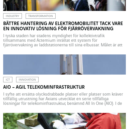
bristerna i databehandlingssystemen, […]
INDUSTRY
TRANSFORMATION
BÄTTRE HANTERING AV ELEKTROMOBILITET TACK VARE
EN INNOVATIV LÖSNING FÖR FJÄRRÖVERVAKNING
I tyska staden har stadens myndighet för kollektivtrafik
tillsammans med Actemium inrättat ett system för
fjärrövervakning av laddstationerna till sina elbussar. Målet är att
identifiera och lösa problem som uppstår snarast möjligt. Under
120 år har elektriska spårvagnar kört kors och tvärs genom den
stora industri- och universitetsstaden Jena i östra Tyskland. Men
det var […]
ICT
INNOVATION
AIO – AGIL TELEKOMINFRASTRUKTUR
I syfte att ersätta olycksdrabbade platser eller platser som kräver
tillfällig utrustning har Axians utvecklat en serie tillfälliga
lösningar för telekominfrastruktur, benämnd All In One (AIO). I de
här lösningarna kombineras installationshastighet, flera olika
användningsområden och låg påverkan på miljön. Bränder,
naturkatastrofer, haverier – det finns många olika orsaker till
olyckor som drabbar telekominfrastrukturen. När […]