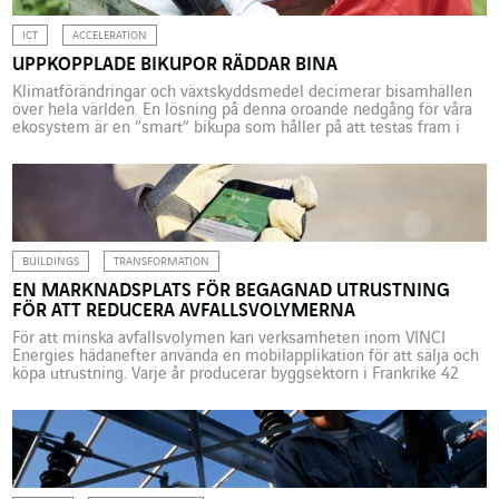
ICT
ACCELERATION
UPPKOPPLADE BIKUPOR RÄDDAR BINA
Klimatförändringar och växtskyddsmedel decimerar bisamhällen
över hela världen. En lösning på denna oroande nedgång för våra
ekosystem är en ”smart” bikupa som håller på att testas fram i
Nya Kaledonien av Axians och startup-företaget Label Abeille.
Bidöden är ett världsomspännande faktum som identifierats
under de senaste trettio åren under benämningen Colony
Collapse Disorder (CCD). Fenomenet […]
BUILDINGS
TRANSFORMATION
EN MARKNADSPLATS FÖR BEGAGNAD UTRUSTNING
FÖR ATT REDUCERA AVFALLSVOLYMERNA
För att minska avfallsvolymen kan verksamheten inom VINCI
Energies hädanefter använda en mobilapplikation för att sälja och
köpa utrustning. Varje år producerar byggsektorn i Frankrike 42
miljoner ton avfall. Bland hävstängerna för sektorns bidrag till en
måttligare resursförbrukning förblir den cirkulära ekonomin
fortfarande mycket svagt utnyttjad, särskilt när det gäller
återanvändning av utrustning. Det är […]