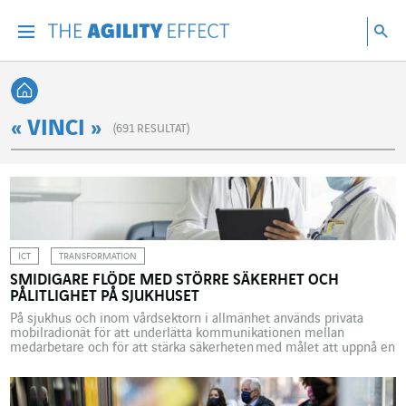
Gå direkt till sidans innehåll
Gå till huvudnavigeringen
Gå till forskning
Sö
Menu
Sök
Tillbaka till startsidan
« VINCI »
(
691
RESULTAT)
ICT
TRANSFORMATION
SMIDIGARE FLÖDE MED STÖRRE SÄKERHET OCH
PÅLITLIGHET PÅ SJUKHUSET
På sjukhus och inom vårdsektorn i allmänhet används privata
mobilradionät för att underlätta kommunikationen mellan
medarbetare och för att stärka säkerheten med målet att uppnå en
bättre patientvård. I och med covid-19-krisen blev det tydligt hur
viktigt det är med ett effektivt sjukvårdssystem. Cyberattacker
mot vårdinrättningar i Frankrike och övriga Europa har belyst