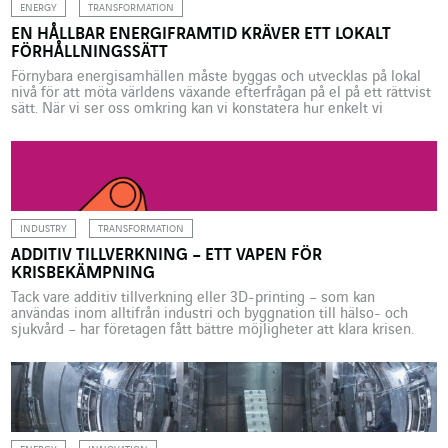
ENERGY
TRANSFORMATION
EN HÅLLBAR ENERGIFRAMTID KRÄVER ETT LOKALT
FÖRHÅLLNINGSSÄTT
Förnybara energisamhällen måste byggas och utvecklas på lokal
nivå för att möta världens växande efterfrågan på el på ett rättvist
sätt. När vi ser oss omkring kan vi konstatera hur enkelt vi
interagerar med de komplexa system för produktion, omvandling,
transport och distribution av el som ingår i vårt dagliga liv. Men så
är inte […]
INDUSTRY
TRANSFORMATION
ADDITIV TILLVERKNING – ETT VAPEN FÖR
KRISBEKÄMPNING
Tack vare additiv tillverkning eller 3D-printing – som kan
användas inom alltifrån industri och byggnation till hälso- och
sjukvård – har företagen fått bättre möjligheter att klara krisen.