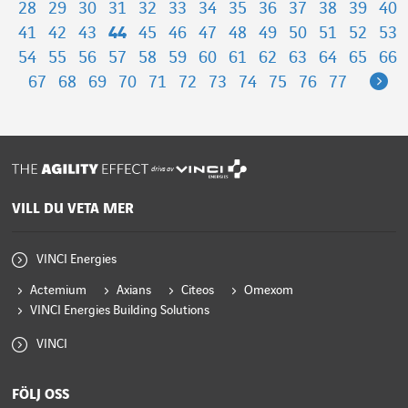
28
29
30
31
32
33
34
35
36
37
38
39
40
41
42
43
44
45
46
47
48
49
50
51
52
53
54
55
56
57
58
59
60
61
62
63
64
65
66
Ne
67
68
69
70
71
72
73
74
75
76
77
drivs av
VILL DU VETA MER
VINCI Energies
Actemium
Axians
Citeos
Omexom
VINCI Energies Building Solutions
VINCI
FÖLJ OSS