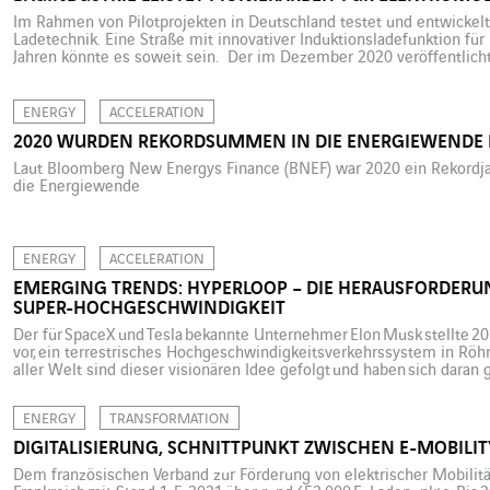
Im Rahmen von Pilotprojekten in Deutschland testet und entwickelt
Ladetechnik. Eine Straße mit innovativer Induktionsladefunktion für 
Jahren könnte es soweit sein. Der im Dezember 2020 veröffentlicht
nachhaltige und intelligente Mobilität“ setzt darauf, dass 2030 in E
Elektrofahrzeuge unterwegs sind. Die Boston Consulting Group (BCG
ENERGY
ACCELERATION
2020 WURDEN REKORDSUMMEN IN DIE ENERGIEWENDE 
Laut Bloomberg New Energys Finance (BNEF) war 2020 ein Rekordjah
die Energiewende
ENERGY
ACCELERATION
EMERGING TRENDS: HYPERLOOP – DIE HERAUSFORDERU
SUPER-HOCHGESCHWINDIGKEIT
Der für SpaceX und Tesla bekannte Unternehmer Elon Musk stellte 2
vor, ein terrestrisches Hochgeschwindigkeitsverkehrssystem in Röhr
aller Welt sind dieser visionären Idee gefolgt und haben sich daran
Röhrentransportsysteme zu entwickeln. Was lange Zeit nur als weit 
genug für die Titelseite von Science-Fiction-Romanen, beginnt heut
ENERGY
TRANSFORMATION
anzunehmen. Ob in den USA, Europa oder Asien haben Prototypen v
technische Machbarkeit unter […]
DIGITALISIERUNG, SCHNITTPUNKT ZWISCHEN E-MOBILI
Dem französischen Verband zur Förderung von elektrischer Mobilität