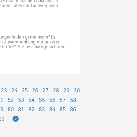
2030 soll in Sachen Anschlüsse
werden. 90% der Ladevorgänge
her stellt sich die Smart
bäude und EFahrzeugen. Die
, […]
 Lungenleiden gemeinsam? Es
inen Zusammenhang mit unserer
la Cité“. Sie beschäftigt sich mit
n sie insbesondere an ihrer
ktonische Formen erfinden, […]
23
24
25
26
27
28
29
30
51
52
53
54
55
56
57
58
79
80
81
82
83
84
85
86
Next
01