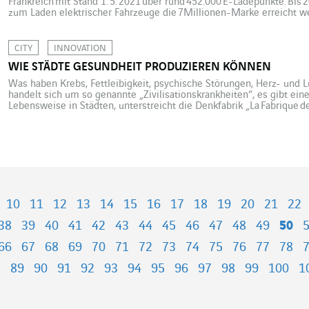
Frankreich mit Stand 1. 5. 2021 über rund 452.000 E-Ladepunkte. Bis 
zum Laden elektrischer Fahrzeuge die 7Millionen-Marke erreicht 
elektrischer Fahrzeuge erfolgen aktuell am Wohn- oder Arbeitsort. Da
Building Alliance die Frage nach der Interoperabilität zwischen Ge
Vereinigung schlägt vor, ein „R2S 4 Mobility-Bezugswerk zu schaffen
CITY
INNOVATION
WIE STÄDTE GESUNDHEIT PRODUZIEREN KÖNNEN
Was haben Krebs, Fettleibigkeit, psychische Störungen, Herz- und
handelt sich um so genannte „Zivilisationskrankheiten“, es gibt e
Lebensweise in Städten, unterstreicht die Denkfabrik „La Fabrique de 
der Frage, wie „Städte Gesundheit produzieren“ können. Dazu müsse
Morphologie arbeiten, öffentliche Räume umgestalten, neue archite
10
11
12
13
14
15
16
17
18
19
20
21
22
38
39
40
41
42
43
44
45
46
47
48
49
50
66
67
68
69
70
71
72
73
74
75
76
77
78
8
89
90
91
92
93
94
95
96
97
98
99
100
1