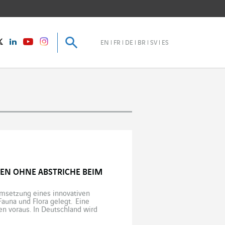
Suche
Suche
instagram
Twitter
LinkedIn
Youtube
EN
FR
DE
BR
SV
ES
EN OHNE ABSTRICHE BEIM
msetzung eines innovativen
Fauna und Flora gelegt. Eine
en voraus. In Deutschland wird
nfrastrukturen ist in dem Land