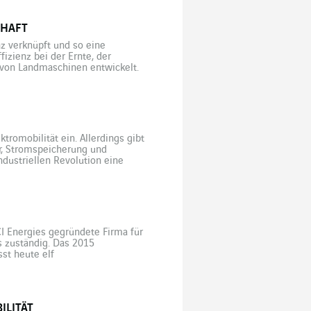
CHAFT
nz verknüpft und so eine
izienz bei der Ernte, der
 von Landmaschinen entwickelt.
er Kosten, die stillstehende
tromobilität ein. Allerdings gibt
r, Stromspeicherung und
dustriellen Revolution eine
 nicht mehr nur als Mittel zur
vielmehr […]
I Energies gegründete Firma für
 zuständig. Das 2015
st heute elf
Stromtankstellen in den
etet es Privatpersonen,
er Hand […]
ILITÄT