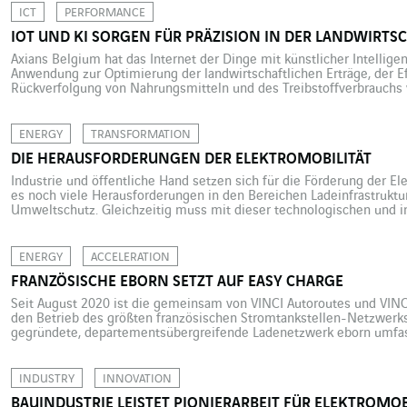
allerdings extrem niedrig. […]
ICT
PERFORMANCE
IOT UND KI SORGEN FÜR PRÄZISION IN DER LANDWIRTS
Axians Belgium hat das Internet der Dinge mit künstlicher Intellige
Anwendung zur Optimierung der landwirtschaftlichen Erträge, der Eff
Rückverfolgung von Nahrungsmitteln und des Treibstoffverbrauchs
Wenn die Ernte anläuft, muss alles sehr schnell gehen. Angesichts d
Landmaschinen in großen Betrieben verursachen, laufen […]
ENERGY
TRANSFORMATION
DIE HERAUSFORDERUNGEN DER ELEKTROMOBILITÄT
Industrie und öffentliche Hand setzen sich für die Förderung der Elek
es noch viele Herausforderungen in den Bereichen Ladeinfrastruktu
Umweltschutz. Gleichzeitig muss mit dieser technologischen und in
Veränderung der Nutzungsgewohnheiten einhergehen. Das Auto kann
individuellen Mobilität gesehen werden. Gefordert sind heutzutage 
ENERGY
ACCELERATION
FRANZÖSISCHE EBORN SETZT AUF EASY CHARGE
Seit August 2020 ist die gemeinsam von VINCI Autoroutes und VINC
den Betrieb des größten französischen Stromtankstellen-Netzwerks
gegründete, departementsübergreifende Ladenetzwerk eborn umfas
Energieversorgungs-Zweckverbände in Südostfrankreich. Mit 1.200 
Regionen Auvergne-Rhône-Alpes und Provence-Alpes-Côte d’Azur bi
Unternehmen und Gebietskörperschaften einen Ladeservice aus ein
INDUSTRY
INNOVATION
BAUINDUSTRIE LEISTET PIONIERARBEIT FÜR ELEKTROMOB