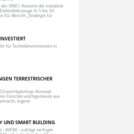
 der VINCI-Konzern die induktive
Elektrofahrzeuge: In 5 bis 10
e EU-Bericht „Strategie für
uropa 30 Millionen
) […]
INVESTIERT
r für Technikinvestitionen in
NGEN TERRESTRISCHER
013 sein Hyperloop-Konzept
en. Forscher und Ingenieure aus
 gemacht, eigene
her geholte Idee galt, gerade gut
e die Gestalt konkreter Projekte
on Hyperloop-Kapseln ihre
TY UND SMART BUILDING
 – AVERE – zufolge verfügte