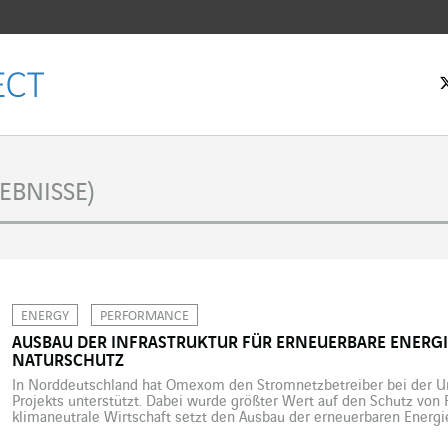
tseite
EBNISSE)
ENERGY
PERFORMANCE
AUSBAU DER INFRASTRUKTUR FÜR ERNEUERBARE ENERGI
NATURSCHUTZ
In Norddeutschland hat Omexom den Stromnetzbetreiber bei der U
Projekts unterstützt. Dabei wurde größter Wert auf den Schutz von 
klimaneutrale Wirtschaft setzt den Ausbau der erneuerbaren Energi
dabei insbesondere auf Windkraft gesetzt. Die Akzeptanz für neue I