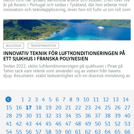
Katrin Orth har lyckats samordna arbete och studier. Efter över två
år på Axians i Portugal och sedan i Tyskland, där hon arbetar med
innovation och teknikapplicering, lever hon till fullo ut sin roll som
studerande på företaget. När hon gick på gymnasiet, drömde hon
om att bli reporter och skapa dokumentärer för att ”förstå […]
BUILDINGS
TRANSFORMATION
INNOVATIV TEKNIK FÖR LUFTKONDITIONERINGEN PÅ
ETT SJUKHUS I FRANSKA POLYNESIEN
Sedan 2022, sköts luftkonditioneringen på sjukhuset i Pirae på
Tahiti tack vare teknik som använder sig av vatten från havets
djup. Resultatet: stabil bekvämlighet och en drastisk minskning av
energiutgifterna som motsvarar besparingar på 40 %.
Energiförbrukningen minskar med 9 GWh per år, vilket innebär 5
000 ton mindre koldioxidutsläpp: det är resultatet av det
innovativa luftkonditioneringssystemet som sattes […]
Previous
1
2
3
4
5
6
7
8
9
10
11
12
13
14
15
16
17
18
19
20
21
22
23
24
25
26
27
28
29
30
31
32
33
34
35
36
37
38
39
40
41
42
43
44
45
46
47
48
49
50
51
52
53
54
55
56
57
58
59
60
61
62
63
64
65
66