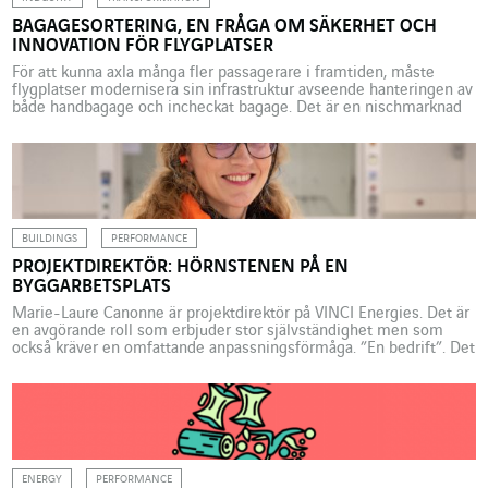
BAGAGESORTERING, EN FRÅGA OM SÄKERHET OCH
INNOVATION FÖR FLYGPLATSER
För att kunna axla många fler passagerare i framtiden, måste
flygplatser modernisera sin infrastruktur avseende hanteringen av
både handbagage och incheckat bagage. Det är en nischmarknad
inom vilken innovation är nyckeln. TG Concept, ett av VINCI
Energies’ företag, visar vägen. För fyra år sedan såg marknaden
dödsdömd ut, men nu rullar den på som aldrig […]
BUILDINGS
PERFORMANCE
PROJEKTDIREKTÖR: HÖRNSTENEN PÅ EN
BYGGARBETSPLATS
Marie-Laure Canonne är projektdirektör på VINCI Energies. Det är
en avgörande roll som erbjuder stor självständighet men som
också kräver en omfattande anpassningsförmåga. ”En bedrift”. Det
är med de orden som Marie-Laure Canonne beskriver bygget av
laboratorierna Serviers centrum för forskning och utveckling i
Saclay. ”Jag är väldigt stolt över det här bygget därför att […]
ENERGY
PERFORMANCE