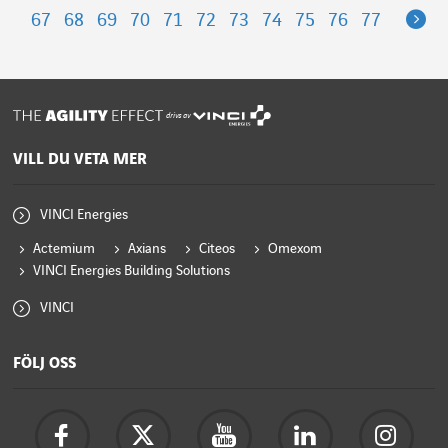
Ne
67
68
69
70
71
72
73
74
75
76
77
drivs av
VILL DU VETA MER
VINCI Energies
Actemium
Axians
Citeos
Omexom
VINCI Energies Building Solutions
VINCI
FÖLJ OSS