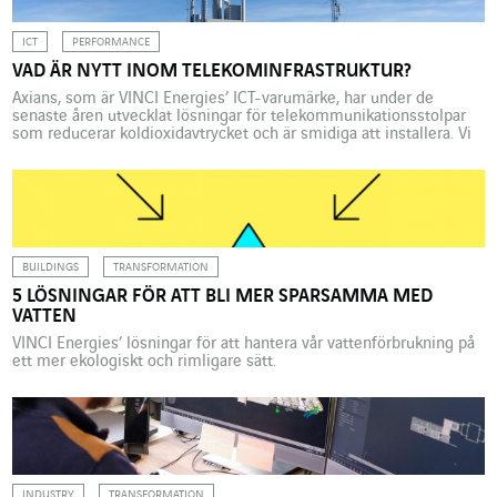
ICT
PERFORMANCE
VAD ÄR NYTT INOM TELEKOMINFRASTRUKTUR?
Axians, som är VINCI Energies’ ICT-varumärke, har under de
senaste åren utvecklat lösningar för telekommunikationsstolpar
som reducerar koldioxidavtrycket och är smidiga att installera. Vi
ger en översiktsbild. Målet att uppnå noll koldioxidutsläpp före år
2050 berör alla branscher, och telekominfrastrukturer är inget
undantag. Följande tre nya typer av innovativa stolpar har tagits
fram av Axians […]
BUILDINGS
TRANSFORMATION
5 LÖSNINGAR FÖR ATT BLI MER SPARSAMMA MED
VATTEN
VINCI Energies’ lösningar för att hantera vår vattenförbrukning på
ett mer ekologiskt och rimligare sätt.
INDUSTRY
TRANSFORMATION