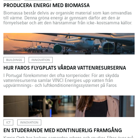
PRODUCERA ENERGI MED BIOMASSA
Biomassa består delvis av organiskt material som kan omvandlas
till värme. Denna gröna energi är gynnsam därför att den är
förnyelsebar och att den härstammar från icke-kostsamma källor.
BUILDINGS
INNOVATION
HUR FAROS FLYGPLATS VÅRDAR VATTENRESURSERNA
I Portugal förekommer det ofta torrperioder. För att skydda
vattenresurserna samlar VINCI Energies upp vatten från
uppvärmnings- och luftkonditioneringssystemet på Faros
flygplats och återanvänder det för rengöring. I Portugal
förekommer det ofta torrperioder särskilt i de södra delarna. Detta
leder till mycket låga nivåer i ytvattenreservoarer och till låga
grundvattennivåer, vilket ökar risken för vattenbrist […]
ICT
INNOVATION
EN STUDERANDE MED KONTINUERLIG FRAMGÅNG