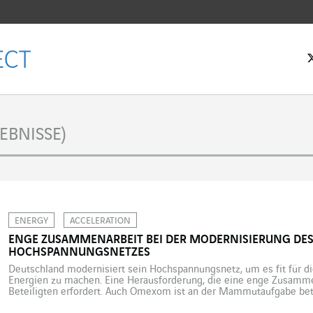
tseite
EBNISSE)
ENERGY
ACCELERATION
ENGE ZUSAMMENARBEIT BEI DER MODERNISIERUNG DE
HOCHSPANNUNGSNETZES
Deutschland modernisiert sein Hochspannungsnetz, um es fit für d
Energien zu machen. Eine Herausforderung, die eine enge Zusamme
Beteiligten erfordert. Auch Omexom ist an der Mammutaufgabe bete
mitten in der Energiewende und ist dabei, sein Stromnetz tiefgrei