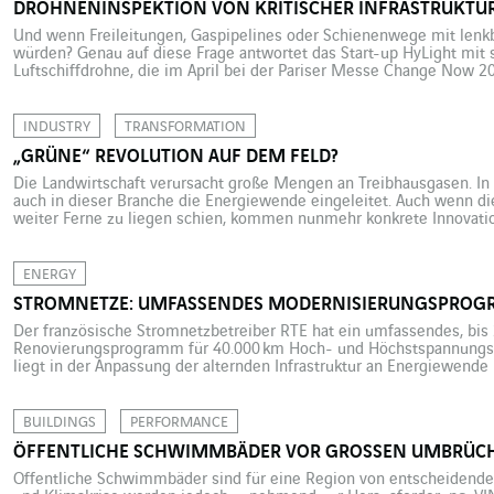
DROHNENINSPEKTION VON KRITISCHER INFRASTRUKTU
Und wenn Freileitungen, Gaspipelines oder Schienenwege mit lenkba
würden? Genau auf diese Frage antwortet das Start-up HyLight mit 
Luftschiffdrohne, die im April bei der Pariser Messe Change Now 2
geräuschlose, klimaneutrale Luftfahrzeug kann in gemächlicher Fah
zurücklegen, in der Luft stehenbleiben und mit seinen […]
INDUSTRY
TRANSFORMATION
„GRÜNE“ REVOLUTION AUF DEM FELD?
Die Landwirtschaft verursacht große Mengen an Treibhausgasen. In 
auch in dieser Branche die Energiewende eingeleitet. Auch wenn die
weiter Ferne zu liegen schien, kommen nunmehr konkrete Innovati
Klimabilanz auf den Markt. Auf dem Versuchsbauernhof im westfran
anderer Trecker in Betrieb: […]
ENERGY
STROMNETZE: UMFASSENDES MODERNISIERUNGSPRO
Der französische Stromnetzbetreiber RTE hat ein umfassendes, bis
Renovierungsprogramm für 40.000 km Hoch- und Höchstspannungsle
liegt in der Anpassung der alternden Infrastruktur an Energiewende
mit vertrauenswürdigen Unternehmen zusammen, darunter auch VI
zweitgrößte Geschäftspartner des Netzbetreibers. Das französische
Höchstspannungsnetz (225 […]
BUILDINGS
PERFORMANCE
ÖFFENTLICHE SCHWIMMBÄDER VOR GROSSEN UMBRÜC
Öffentliche Schwimmbäder sind für eine Region von entscheidende