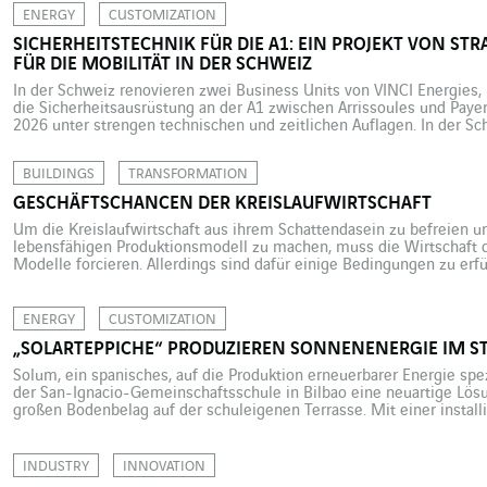
von über 800 Verteilernetzbetreibern (VNB) und vier großen Übertr
ENERGY
CUSTOMIZATION
SICHERHEITSTECHNIK FÜR DIE A1: EIN PROJEKT VON ST
FÜR DIE MOBILITÄT IN DER SCHWEIZ
In der Schweiz renovieren zwei Business Units von VINCI Energies,
die Sicherheitsausrüstung an der A1 zwischen Arrissoules und Payern
2026 unter strengen technischen und zeitlichen Auflagen. In der S
Millionen Fahrzeuge zugelassen, davon etwa fünf Millionen Pkw – do
BUILDINGS
TRANSFORMATION
GESCHÄFTSCHANCEN DER KREISLAUFWIRTSCHAFT
Um die Kreislaufwirtschaft aus ihrem Schattendasein zu befreien u
lebensfähigen Produktionsmodell zu machen, muss die Wirtschaft d
Modelle forcieren. Allerdings sind dafür einige Bedingungen zu erfü
Kreislaufwirtschaft geschrieben, es gab reichlich Vorschusslorbeere
politisches Mantra – aber dennoch kommt sie […]
ENERGY
CUSTOMIZATION
„SOLARTEPPICHE“ PRODUZIEREN SONNENENERGIE IM S
Solum, ein spanisches, auf die Produktion erneuerbarer Energie spe
der San-Ignacio-Gemeinschaftsschule in Bilbao eine neuartige Lös
großen Bodenbelag auf der schuleigenen Terrasse. Mit einer instal
dürfte dieser „Solarteppich“ im Jahr über 25 MWh Strom erzeugen, 
Haushalte. Die Innovation wurde […]
INDUSTRY
INNOVATION