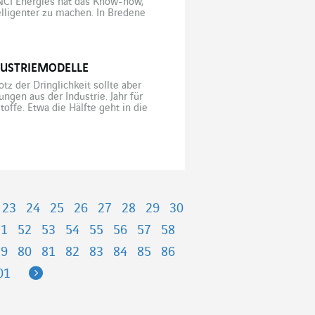
NCI Energies hat das Know-how,
elligenter zu machen. In Bredene
Schwimmbad. Mit seinen 3.000 m²
DUSTRIEMODELLE
tz der Dringlichkeit sollte aber
ngen aus der Industrie. Jahr für
offe. Etwa die Hälfte geht in die
eibhausgasausstoßes verursacht.
23
24
25
26
27
28
29
30
51
52
53
54
55
56
57
58
79
80
81
82
83
84
85
86
Next
01