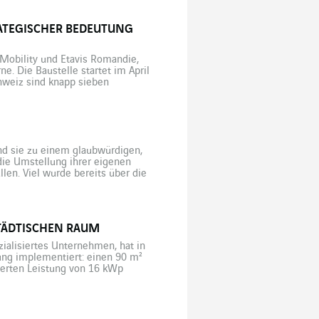
agungsnetzbetreibern […]
RATEGISCHER BEDEUTUNG
 Mobility und Etavis Romandie,
e. Die Baustelle startet im April
chweiz sind knapp sieben
ppelt so viel wie 1980, […]
nd sie zu einem glaubwürdigen,
ie Umstellung ihrer eigenen
llen. Viel wurde bereits über die
n. Sie ist Medienliebling und
TÄDTISCHEN RAUM
zialisiertes Unternehmen, hat in
ung implementiert: einen 90 m²
lierten Leistung von 16 kWp
rechnerisch genug für etwa acht