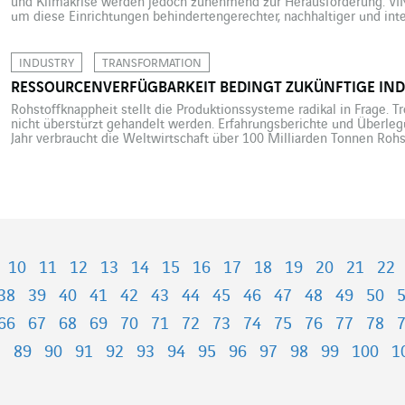
und Klimakrise werden jedoch zunehmend zur Herausforderung. VI
um diese Einrichtungen behindertengerechter, nachhaltiger und int
im flämischen Landesteil von Belgien entsteht derzeit ein neues 
wird es eines der größten belgischen Bäder […]
INDUSTRY
TRANSFORMATION
RESSOURCENVERFÜGBARKEIT BEDINGT ZUKÜNFTIGE IN
Rohstoffknappheit stellt die Produktionssysteme radikal in Frage. Tro
nicht überstürzt gehandelt werden. Erfahrungsberichte und Überlegu
Jahr verbraucht die Weltwirtschaft über 100 Milliarden Tonnen Rohst
Baubranche, die wiederum ein Drittel aller Abfälle und 40 % des Tr
Laut den Vereinten […]
10
11
12
13
14
15
16
17
18
19
20
21
22
38
39
40
41
42
43
44
45
46
47
48
49
50
66
67
68
69
70
71
72
73
74
75
76
77
78
8
89
90
91
92
93
94
95
96
97
98
99
100
1