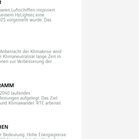
R
ren Luftschiffen inspiziert
seinem HyLighter, eine
025 vorgestellt wurde. Das
rt hunderte von Kilometern
Anbetracht der Klimakrise wird
 Klimaneutralität lange Zeit in
onen zur Verbesserung der
zösischen Derval ist ein etwas
GRAMM
 2040 laufendes
itungen aufgelegt. Das Ziel
 und Klimawandel. RTE arbeitet
NCI Energies, umsatzmäßig der
 Hoch- (63 und 90 kV) und
HEN
r Bedeutung. Hohe Energiepreise