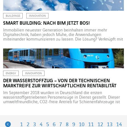
ruhenden Verkehr ausgelegten Städte ernstlich […]
BUILDINGS
INNOVATION
SMART BUILDING: NACH BIM JETZT BOS!
Immobilien neuester Generation beinhalten immer mehr
Digitaltechnik, haben jedoch Mühe, die Anwendungen
miteinander kommunizieren zu lassen. Die Lösung? Verknüpft mit
BIM, sprich Building Information Modeling, kommt nun das BOS
bzw. Building Operating System. Ließe sich die Smart-Building-
Realität in unseren Städten am Medienecho festmachen, müssten
intelligente Gebäude eigentlich die neue Richtschnur für Bau und
Instandhaltung von […]
ENERGY
INNOVATION
DER WASSERSTOFFZUG – VON DER TECHNISCHEN
MARKTREIFE ZUR WIRTSCHAFTLICHEN RENTABILITÄT
Im September 2018 wurden in Deutschland die ersten
wasserstoffgetriebenen Personenzüge in Dienst gestellt. Dieser
umweltfreundliche, CO2-freie Antrieb für Schienenfahrzeuge ist
technisch ausgereift; die wirtschaftliche Rentabilität dieser
spektakulären Innovation muss sich allerdings erst noch erweisen.
Es handelt sich um eine Weltpremiere. In Niedersachsen wurden
im September 2018 zwei von Alstom gebaute Wasserstoffzüge in
Previous
1
2
3
4
5
6
7
8
9
10
11
12
13
14
Dienst gestellt. Sie […]