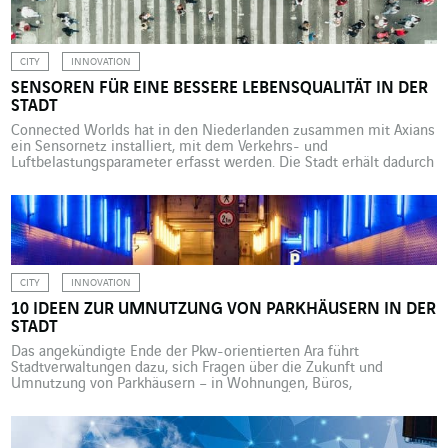
Bei einer im September 2018 im Auftrag von KPMG und […]
CITY
INNOVATION
SENSOREN FÜR EINE BESSERE LEBENSQUALITÄT IN DER
STADT
Connected Worlds hat in den Niederlanden zusammen mit Axians
ein Sensornetz installiert, mit dem Verkehrs- und
Luftbelastungsparameter erfasst werden. Die Stadt erhält dadurch
Möglichkeiten der Feinsteuerung zugunsten der Bewohner. Eine
Staubwolke weist auf Bauarbeiten in einem Stadtviertel einer
niederländischen Gemeinde hin, das gerade von Grund auf
erneuert wird: Eine ehemalige Fabrik wird neuen Wohnbauten
weichen. […]
CITY
INNOVATION
10 IDEEN ZUR UMNUTZUNG VON PARKHÄUSERN IN DER
STADT
Das angekündigte Ende der Pkw-orientierten Ära führt
Stadtverwaltungen dazu, sich Fragen über die Zukunft und
Umnutzung von Parkhäusern – in Wohnungen, Büros,
Logistikzentren usw. – zu stellen. Hier ein Überblick über zehn
denkbare Ansätze. Durch die Energiewende und den digitalen
Wandel werden unsere für den Auto- und speziell auch den