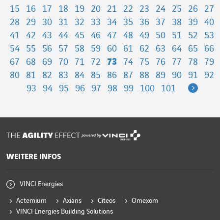
15
16
17
18
19
20
21
22
23
24
25
26
27
28
29
30
31
32
33
34
35
36
37
38
39
40
41
42
43
44
45
46
47
48
49
50
51
52
53
54
55
56
57
58
59
60
61
62
63
64
65
66
67
68
69
70
71
72
73
74
75
76
77
78
79
80
81
82
83
84
85
86
87
88
89
90
91
92
Next
93
94
95
96
97
98
99
100
101
powered by
WEITERE INFOS
VINCI Energies
Actemium
Axians
Citeos
Omexom
VINCI Energies Building Solutions