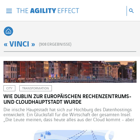
Gehen Sie direkt zum Inhalt der Seite
Gehen Sie zur Hauptnavigation
Gehen Sie zur Forschung
Su
Menu
Suc
Zurück zur Startseite
« VINCI »
(
908
ERGEBNISSE)
CITY
TRANSFORMATION
WIE DUBLIN ZUR EUROPÄISCHEN RECHENZENTRUMS-
UND CLOUDHAUPTSTADT WURDE
Die irische Hauptstadt hat sich zur Hochburg des Datenhostings
entwickelt. Ein Glücksfall für die Wirtschaft der gesamten Insel.
„Die Leute meinen, dass heute alles aus der Cloud kommt – aber
auch die Cloud besteht letztlich aus Daten, die auf Servern
gehostet werden. Wir befinden uns hier mitten in der Cloud!“ Wir
sind in Dublin, der irischen […]