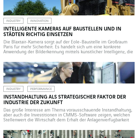
seine fossilen wie auch […]
INDUSTRY
INNOVATION
INTELLIGENTE KAMERAS AUF BAUSTELLEN UND IN
STÄDTEN RICHTIG EINSETZEN
Die Blaxtair-Kamera sorgt auf der Eole-Baustelle im Großraum
Paris für mehr Sicherheit. Es handelt sich um eine konkrete
Anwendung der Bilderkennung mittels künstlicher Intelligenz, die
auch für das Verkehrsmanagement genutzt wird. Allzu häufig
schalten Fahrer von Baufahrzeugen das Rückfahrradar einfach aus,
weil es nicht nach Art der Hindernisse unterscheidet und sie die
ständigen Warntöne nerven. […]
INDUSTRY
PERFORMANCE
INSTANDHALTUNG ALS STRATEGISCHER FAKTOR DER
INDUSTRIE DER ZUKUNFT
Das große Interesse am Thema vorausschauende Instandhaltung,
aber auch die Investitionen in CMMS-Software zeigen, welchen
Stellenwert die Wirtschaft dem Erhalt der Anlagenverfügbarkeit
einräumt. Im Fahrwasser der künstlichen Intelligenz, der jüngsten
Referenz in Sachen Modernität, hat die „Predictive Maintenance“,
die vorausschauende Instandhaltung, Rückenwind in der Industrie.