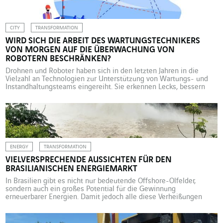
CITY
TRANSFORMATION
WIRD SICH DIE ARBEIT DES WARTUNGSTECHNIKERS
VON MORGEN AUF DIE ÜBERWACHUNG VON
ROBOTERN BESCHRÄNKEN?
Drohnen und Roboter haben sich in den letzten Jahren in die
Vielzahl an Technologien zur Unterstützung von Wartungs- und
Instandhaltungsteams eingereiht. Sie erkennen Lecks, bessern
Fahrbahnen aus, überwachen Stromleitungen und messen die
Energieeffizienz von Gebäuden … Mit anderen Worten: Sie
übernehmen Aufgaben, die bisher von Wartungstechnikern aus
Fleisch und Blut ausgeführt wurden. Werden die Berufe […]
ENERGY
TRANSFORMATION
VIELVERSPRECHENDE AUSSICHTEN FÜR DEN
BRASILIANISCHEN ENERGIEMARKT
In Brasilien gibt es nicht nur bedeutende Offshore-Ölfelder,
sondern auch ein großes Potential für die Gewinnung
erneuerbarer Energien. Damit jedoch alle diese Verheißungen
wahr werden können, muss das riesige Land in seine Infrastruktur
investieren. Brasilien ist fünfzehn Mal größer als Frankreich – ein
Land mit wahrhaft kontinentalen Ausmaßen. Genauso riesig sind