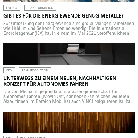
ENERGY
TRANSFORMATION
GIBT ES FÜR DIE ENERGIEWENDE GENUG METALLE?
Zur Umsetzung der Energiewende sind große Mengen Mineralien
wie Lithium und Seltene Erden notwendig. Die Internationale
Energieagentur (IEA) hat in einem im Mai 2021 veröffentlichten
Bericht ausgerechnet, dass allein die Einhaltung der Pariser
Klimaziele zu einer Vervierfachung der Nachfrage nach Metallen
führen würde – zur Herstellung von Batterien, Elektrofahrzeugen
oder zur Erzeugung erneuerbarer Energien. Lässt […]
CITY
TRANSFORMATION
UNTERWEGS ZU EINEM NEUEN, NACHHALTIGEN
KONZEPT FÜR AUTONOMES FAHREN
Die von Michelin gegründete Interessengemeinschaft für
autonomes Fahren „Movin‘On“, der neben zahlreichen weiteren
Akteur:innen im Bereich Mobilität auch VINCI beigetreten ist, hat
kürzlich einen sehr umfassenden Bericht zum Thema vorgelegt:
„Das selbstfahrende Auto – ein technischer und urbaner Ansatz
für inklusive, nachhaltige Mobilität in den Regionen?”. Das
umfangreiche Dokument weist darauf hin, dass selbstfahrende
Autos […]