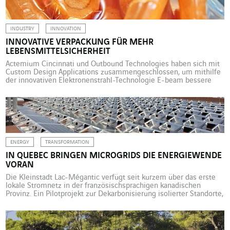
cm zu kartieren, bei starren liegt dieser Wert bei […]
INDUSTRY
INNOVATION
INNOVATIVE VERPACKUNG FÜR MEHR
LEBENSMITTELSICHERHEIT
Actemium Cincinnati und Outbound Technologies haben sich mit
Custom Design Applications zusammengeschlossen, um mithilfe
der innovativen Elektronenstrahl-Technologie E-beam bessere
Verpackungslösungen zu entwickeln. Was haben
Weichverpackungen, Schrumpffolien, Architekturprodukte, Reifen,
Klebstoffe, Sterilisations- und Schädlingsbekämpfungsprozesse
gemeinsam? Alle diese Produkte und viele weitere mehr können
von der Elektronenstrahl-Technologie (E-beam) profitieren. Das
Prinzip: mit einem Strahl aus beschleunigten Elektronen können
[…]
ENERGY
TRANSFORMATION
IN QUEBEC BRINGEN MICROGRIDS DIE ENERGIEWENDE
VORAN
Die Kleinstadt Lac-Mégantic verfügt seit kurzem über das erste
lokale Stromnetz in der französischsprachigen kanadischen
Provinz. Ein Pilotprojekt zur Dekarbonisierung isolierter Standorte,
das mit Unterstützung von VINCI Energies von der kanadischen
Bundesregierung und dem öffentlichen Stromversorger
umgesetzt wird. Premiere in Quebec: Ein Microgrid versorgt die
Stadt Lac-Mégantic, eine 6000 Einwohner:innen zählende