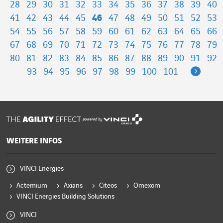
28
29
30
31
32
33
34
35
36
37
38
39
40
41
42
43
44
45
46
47
48
49
50
51
52
53
54
55
56
57
58
59
60
61
62
63
64
65
66
67
68
69
70
71
72
73
74
75
76
77
78
79
80
81
82
83
84
85
86
87
88
89
90
91
92
Next
93
94
95
96
97
98
99
100
101
powered by
WEITERE INFOS
VINCI Energies
Actemium
Axians
Citeos
Omexom
VINCI Energies Building Solutions
VINCI