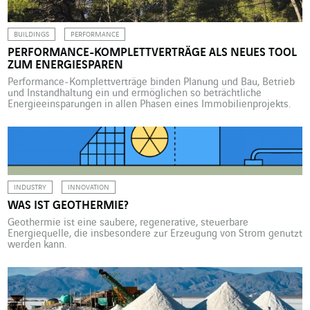
Gemeinde ganz im Osten […]
BUILDINGS
PERFORMANCE
PERFORMANCE-KOMPLETTVERTRÄGE ALS NEUES TOOL
ZUM ENERGIESPAREN
Performance-Komplettverträge binden Planung und Bau, Betrieb
und Instandhaltung ein und ermöglichen so beträchtliche
Energieeinsparungen in allen Phasen eines Immobilienprojekts.
Der Performance-Komplettvertrag (MGP) ist in der französischen
Gesetzgebung seit dem 23.07.2015 genauso verankert wie bereits
zuvor Verträge über Planung, Bau, Betrieb und Instandhaltung
(CREM) oder über Bau, Betrieb und Instandhaltung (REM). In der
Spielart MGPE (Energieeffizienz-Komplettvertrag) […]
INDUSTRY
INNOVATION
WAS IST GEOTHERMIE?
Geothermie ist eine saubere, regenerative, steuerbare
Energiequelle, die insbesondere zur Erzeugung von Strom genutzt
werden kann.