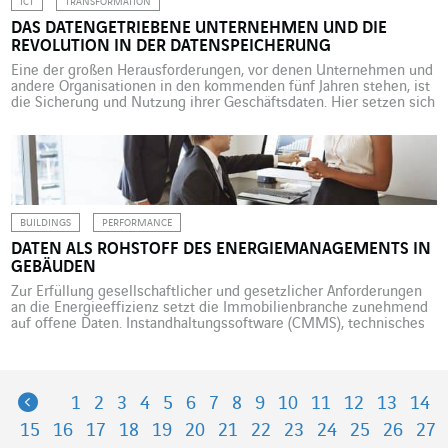
ICT
TRANSFORMATION
DAS DATENGETRIEBENE UNTERNEHMEN UND DIE
REVOLUTION IN DER DATENSPEICHERUNG
Eine der großen Herausforderungen, vor denen Unternehmen und
andere Organisationen in den kommenden fünf Jahren stehen, ist
die Sicherung und Nutzung ihrer Geschäftsdaten. Hier setzen sich
zunehmend „Hybrid Data Fabric“-Lösungen als Kombination aus
öffentlicher und privater Cloud durch. Gespeicherte Daten liegen
in immer zahlreicheren Formaten und Inhalten vor (Texte, Bilder,
Töne, Videos, Fotos usw.) und […]
BUILDINGS
PERFORMANCE
DATEN ALS ROHSTOFF DES ENERGIEMANAGEMENTS IN
GEBÄUDEN
Zur Erfüllung gesellschaftlicher und gesetzlicher Anforderungen
an die Energieeffizienz setzt die Immobilienbranche zunehmend
auf offene Daten. Instandhaltungssoftware (CMMS), technisches
Gebäudemanagement, Automatisierung und vernetzte Objekte: In
Dienstleistungsgebäuden sind immer mehr digitale Equipments
zu finden, die wiederum große Datenmengen generieren – zu den
Gebäudemerkmalen, seinem Energieverbrauch, seiner Nutzung
Previous
1
2
3
4
5
6
7
8
9
10
11
12
13
14
und zu zahlreichen Einflussgrößen. Zusammengenommen bilden
sie den Rohstoff […]
15
16
17
18
19
20
21
22
23
24
25
26
27