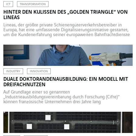
ICT
TRANSFORMATION
HINTER DEN KULISSEN DES „GOLDEN TRIANGLE“ VON
LINEAS
Lineas, der größte private Schienengüterverkehrsbetreiber in
Europa, hat eine umfassende Digitalisierungsinitiative gestartet,
um die Kundenerfahrung seiner europaweiten Bahnfrachtdienste
noch reibungsloser zu gestalten. Ein komplexes Projekt, für das er
die Dienste von VINCI Energies nutzt. Der Ausbau der
Bahninfrastruktur ist langwierig: Er erfordert umfassende
Planungsleistungen und unterliegt strengen Vorgaben,
insbesondere im Hinblick auf die Sicherheit. Eine […]
INDUSTRY
INNOVATION
DUALE DOKTORANDENAUSBILDUNG: EIN MODELL MIT
DREIFACHNUTZEN
Auf Grundlage einer so genannten
„Industrieausbildungsvereinbarung durch Forschung (Cifre)“
können französische Unternehmen drei Jahre lang
Doktorand:innen beschäftigen. Das hat zahlreiche Vorteile.
Interview mit Mouloud Iferroudjene, Doktorand am Labor für
Systeminformatik, -modelierung und -optimierung, und seinem
Ansprechpartner im Unternehmen, Thierry Laveille, Head of
Product Management und zuständig für Forschung und Innovation
bei Courbon Software, einer Business […]