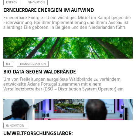
ENERGY
INNOVATION
ERNEUERBARE ENERGIEN IM AUFWIND
Erneuerbare Energie ist ein wichtiges Mittel im Kampf gegen die
Erderwärmung. Bei ihrer Implementierung und ihrem Ausbau ist
allerdings Eile geboten. In Belgien und den Niederlanden führt
VINCI Energies Belgium über die Marke Omexom immer mehr
Photovoltaik-Projekte durch. Die Europäische Union hat sich
verpflichtet, bis 2030 die Treibhausgasemissionen um 55 % zu
reduzieren (Referenzjahr 1990) […]
ICT
TRANSFORMATION
BIG DATA GEGEN WALDBRÄNDE
Um von Freileitungen ausgelöste Waldbrände zu verhindern,
entwickelte Axians Portugal zusammen mit einem
Verteilnetzbetreiber (DSO – Distribution System Operator) ein
hochpräzises System zur Erkennung und Beseitigung von
Kurzschlüssen. Noch nie zuvor gab es weltweit so viele
Waldbrände an einem Tag wie am Sonntag, dem 8. August 2021,
nämlich insgesamt 187.114. Dieser traurige, von einem NASA-
Satelliten […]
INNOVATION
UMWELTFORSCHUNGSLABOR: