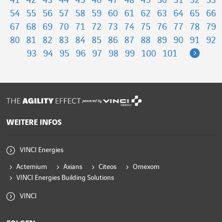
41
42
43
44
45
46
47
48
49
50
51
52
53
54
55
56
57
58
59
60
61
62
63
64
65
66
67
68
69
70
71
72
73
74
75
76
77
78
79
80
81
82
83
84
85
86
87
88
89
90
91
92
Next
93
94
95
96
97
98
99
100
101
powered by
WEITERE INFOS
VINCI Energies
Actemium
Axians
Citeos
Omexom
VINCI Energies Building Solutions
VINCI