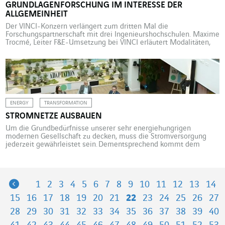
GRUNDLAGENFORSCHUNG IM INTERESSE DER
ALLGEMEINHEIT
Der VINCI-Konzern verlängert zum dritten Mal die
Forschungspartnerschaft mit drei Ingenieurshochschulen. Maxime
Trocmé, Leiter F&E-Umsetzung bei VINCI erläutert Modalitäten,
Inhalt und Tragweite. Ende November 2023 verlängerte VINCI die
Zusammenarbeit mit dem lab recherche environnement
(Umweltforschungslabor). Worum handelt es sich dabei? Das
Labor ist das Ergebnis einer Partnerschaft, die 2008 zwischen
VINCI und drei großen Ingenieurschulen ins […]
ENERGY
TRANSFORMATION
STROMNETZE AUSBAUEN
Um die Grundbedürfnisse unserer sehr energiehungrigen
modernen Gesellschaft zu decken, muss die Stromversorgung
jederzeit gewährleistet sein. Dementsprechend kommt dem
Netzausbau eine zentrale Bedeutung zu. Gleichzeitig verändern
die Notwendigkeit zur Senkung des CO2-Ausstoßes und
gewandelte Lebensgewohnheiten den Energiemix im Netz. Daher
muss angesichts immer extremerer Klimaereignisse und der
Previous
1
2
3
4
5
6
7
8
9
10
11
12
13
14
zunehmenden Einspeisung erneuerbaren, lokal produzierten
Stroms die Resilienz der Systeme […]
15
16
17
18
19
20
21
22
23
24
25
26
27
28
29
30
31
32
33
34
35
36
37
38
39
40