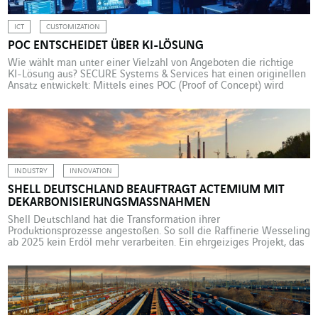
ICT
CUSTOMIZATION
POC ENTSCHEIDET ÜBER KI-LÖSUNG
Wie wählt man unter einer Vielzahl von Angeboten die richtige
KI-Lösung aus? SECURE Systems & Services hat einen originellen
Ansatz entwickelt: Mittels eines POC (Proof of Concept) wird
ermittelt, welches Angebot am besten zum Bedarf passt. 2023
schaffte sich ein Bankdienstleister einen Hypervisor für seine
neue zentrale Leitwarte an, von der aus die elektronischen
Sicherheitseinrichtungen […]
INDUSTRY
INNOVATION
SHELL DEUTSCHLAND BEAUFTRAGT ACTEMIUM MIT
DEKARBONISIERUNGSMASSNAHMEN
Shell Deutschland hat die Transformation ihrer
Produktionsprozesse angestoßen. So soll die Raffinerie Wesseling
ab 2025 kein Erdöl mehr verarbeiten. Ein ehrgeiziges Projekt, das
mit Unterstützung von Actemium Infrastructure & Energy Köln
durchgeführt wird. Die deutsche Energiewende ist in vollem
Gange, und die seit Dezember 2021 bestehende
Regierungskoalition möchte den Prozess weiter beschleunigen
(siehe Kasten). Eine […]