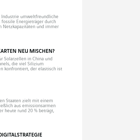
 Industrie umweltfreundliche
 fossile Energieträger durch
en Netzkapazitäten und immer
gänglich, wenn die über Tag
er […]
KARTEN NEU MISCHEN?
r Solarzellen in China und
els, die viel Silizium
konfrontiert, der elastisch ist
nischer Zellen. Mehr darüber
en Staaten zielt mit einem
ließlich aus emissionsarmen
er heute rund 20 % beträgt,
 Stromerzeugung wachsen. Der […]
IGITALSTRATEGIE