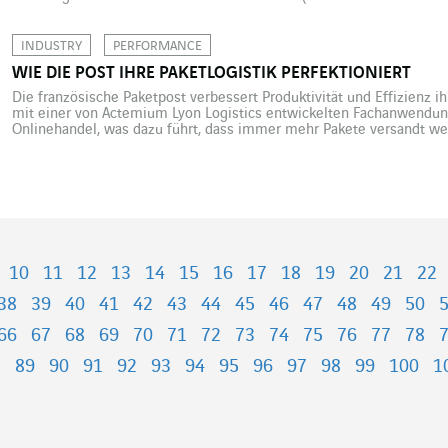
System zur Energieerzeugung entwickelt: Die von den lebenden Bakte
wird in Wasserstoff umgewandelt. Die Wissenschaftler gehen davon
INDUSTRY
PERFORMANCE
WIE DIE POST IHRE PAKETLOGISTIK PERFEKTIONIERT
Die französische Paketpost verbessert Produktivität und Effizienz ih
mit einer von Actemium Lyon Logistics entwickelten Fachanwendung
Onlinehandel, was dazu führt, dass immer mehr Pakete versandt w
Millionen. Auf diesem hart umkämpften Markt besitzt die französis
Marktanteil von 59 Prozent. Der […]
10
11
12
13
14
15
16
17
18
19
20
21
22
38
39
40
41
42
43
44
45
46
47
48
49
50
66
67
68
69
70
71
72
73
74
75
76
77
78
8
89
90
91
92
93
94
95
96
97
98
99
100
1