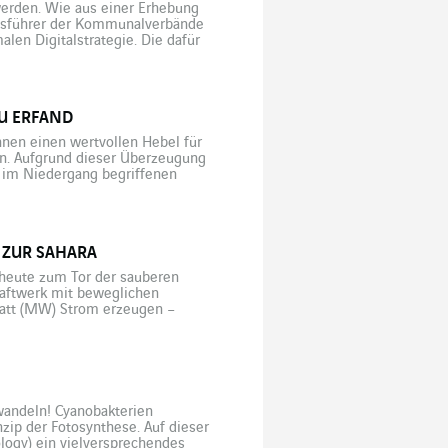
werden. Wie aus einer Erhebung
tsführer der Kommunalverbände
alen Digitalstrategie. Die dafür
ement der Mandatsträger (43 […]
U ERFAND
nnen einen wertvollen Hebel für
en. Aufgrund dieser Überzeugung
r im Niedergang begriffenen
elt und verarbeitet Daten aus
 ZUR SAHARA
 heute zum Tor der sauberen
kraftwerk mit beweglichen
watt (MW) Strom erzeugen –
[…]
wandeln! Cyanobakterien
ip der Fotosynthese. Auf dieser
ology) ein vielversprechendes