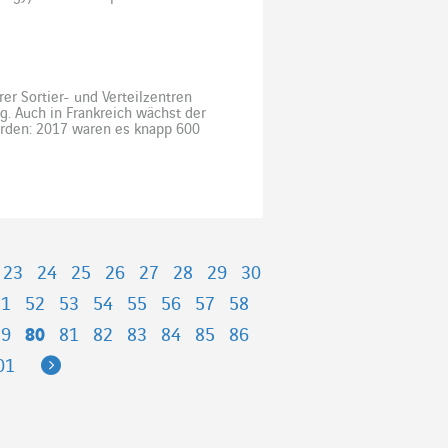
rien produzierte Elektrizität
 aus, […]
rer Sortier- und Verteilzentren
. Auch in Frankreich wächst der
erden: 2017 waren es knapp 600
che Paketpost „Colissimo“ einen
23
24
25
26
27
28
29
30
51
52
53
54
55
56
57
58
79
80
81
82
83
84
85
86
Next
01