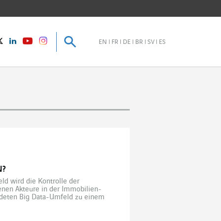
Suche
Suche
instagram
Twitter
LinkedIn
Youtube
EN
FR
DE
BR
SV
ES
N?
ld wird die Kontrolle der
enen Akteure in der Immobilien-
uldeten Big Data-Umfeld zu einem
elligenten Gebäude. Das Haus
ichern […]