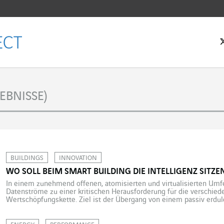
tseite
EBNISSE)
BUILDINGS
INNOVATION
WO SOLL BEIM SMART BUILDING DIE INTELLIGENZ SITZE
In einem zunehmend offenen, atomisierten und virtualisierten Umfe
Datenströme zu einer kritischen Herausforderung für die verschied
Wertschöpfungskette. Ziel ist der Übergang von einem passiv erd
aktiv kontrollierten Smart Data-Management. Ohne Daten keine int
von morgen kann große Datenmengen produzieren, verarbeiten, spe