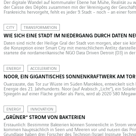
Der digitale Wandel auf kommunaler Ebene hat Mühe, Realität zu 
der Caisse des Dépôts zusammen mit der Vereinigung der Geschäf
Frankreichs hervorgeht, fehlt es jeder 9. Stadt – noch – an einer form
genannten Gründe sind fehlende Mittel (62 %) und fehlendes Engag
CITY
TRANSFORMATION
WIE SICH EINE STADT IM NIEDERGANG DURCH DATEN NE
Daten sind nicht der Heilige Gral der Stadt von morgen, aber sie kö
die Konzeption einer Smart City mit menschlichem Antlitz darstell
startete die nordamerikanische NGO Data Driven Detroit (D3) in de
Industriestadt ein äußerst innovatives Open Data-Projekt. Sie samm
hunderten […]
ENERGY
ACCELERATION
NOOR, EIN GIGANTISCHES SONNENKRAFTWERK AM TOR
Ouarzazate, das Tor zur Wüste im Süden Marokkos, entwickelt sich
Energie des 21. Jahrhunderts. Noor (auf Arabisch „Licht“), ein Solar
Spiegeln auf einer Fläche größer als Paris, wird ab 2020 580 Mega
genug, um eine Million Haushalte zu versorgen. Diesen so auf 42 % 
ENERGY
INNOVATION
„GRÜNER“ STROM VON BAKTERIEN
Erstaunlich: Bestimmte Bakterien können Sonnenlicht in Strom ver
kommen hauptsächlich in Seen und Meeren vor und nutzen das Prinz
Grundlage haben drei Forscher des Technion (Israel Institute Techn