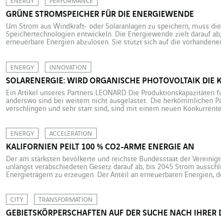
ENERGY
PERFORMANCE
GRÜNE STROMSPEICHER FÜR DIE ENERGIEWENDE
Um Strom aus Windkraft- oder Solaranlagen zu speichern, muss die
Speichertechnologien entwickeln. Die Energiewende zielt darauf ab,
erneuerbare Energien abzulösen. Sie stützt sich auf die vorhanden
stärker auch auf die Stromspeicherung. Letztere ist bisweilen unum
gewonnene Solarenergie gespeichert werden soll oder Windstrom, d
ENERGY
INNOVATION
SOLARENERGIE: WIRD ORGANISCHE PHOTOVOLTAIK DIE 
Ein Artikel unseres Partners LEONARD Die Produktionskapazitäten fü
anderswo sind bei weitem nicht ausgelastet. Die herkömmlichen Pan
verschlingen und sehr starr sind, sind mit einem neuen Konkurrenten 
und auf Schwermetalle verzichten kann: Photovoltaik auf Basis orga
Leonard ist das von VINCI […]
ENERGY
ACCELERATION
KALIFORNIEN PEILT 100 % CO2-ARME ENERGIE AN
Der am stärksten bevölkerte und reichste Bundesstaat der Vereinigt
unlängst verabschiedeten Gesetz darauf ab, bis 2045 Strom aussch
Energieträgern zu erzeugen. Der Anteil an erneuerbaren Energien, d
dürfte bis 2025 auf 50 % und bis 2030 auf 60 % der kalifornischen
CITY
TRANSFORMATION
GEBIETSKÖRPERSCHAFTEN AUF DER SUCHE NACH IHRER D