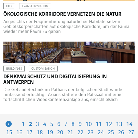
CITY
TRANSFORMATION
ÖKOLOGISCHE KORRIDORE VERNETZEN DIE NATUR
Angesichts der Fragmentierung natürlicher Habitate setzen
Gebietskörperschaften auf ökologische Korridore, um der Fauna
wieder mehr Raum zu geben.
BUILDINGS
CUSTOMIZATION
DENKMALSCHUTZ UND DIGITALISIERUNG IN
ANTWERPEN
Die Gebäudetechnik im Rathaus der belgischen Stadt wurde
umfassend ertüchtigt. Axians stattete den Ratssaal mit einer
fortschrittlichen Videokonferenzanlage aus, einschließlich
Abstimmungssystem, Direktübertragungsmöglichkeiten und einer
geschützten audiovisuellen Infrastruktur. Das Rathaus der
belgischen Stadt Antwerpen gehört zum UNESCO-Weltkulturerbe
und verkörpert die politische und architektonische Geschichte der
Previous
1
2
3
4
5
6
7
8
9
10
11
12
13
14
Metropole. Zwischen 2021 und September 2022 wurde dieses
traditionsreiche Baudenkmal von […]
15
16
17
18
19
20
21
22
23
24
25
26
27