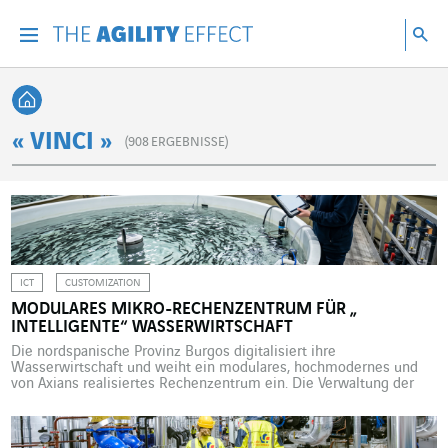
Gehen Sie direkt zum Inhalt der Seite
Gehen Sie zur Hauptnavigation
Gehen Sie zur Forschung
Su
Menu
Suc
Zurück zur Startseite
« VINCI »
(
908
ERGEBNISSE)
ICT
CUSTOMIZATION
MODULARES MIKRO-RECHENZENTRUM FÜR „
INTELLIGENTE“ WASSERWIRTSCHAFT
Die nordspanische Provinz Burgos digitalisiert ihre
Wasserwirtschaft und weiht ein modulares, hochmodernes und
von Axians realisiertes Rechenzentrum ein. Die Verwaltung der
spanischen Provinz Burgos möchte 37 Kommunen mit
leistungsfähigen digitalen Tools für die Wasserwirtschaft
ausstatten. Egal, ob es um Wasserqualität, Verbrauchsmonitoring,