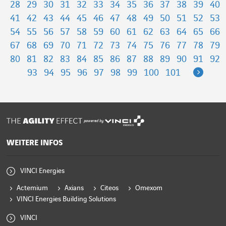
28
29
30
31
32
33
34
35
36
37
38
39
40
41
42
43
44
45
46
47
48
49
50
51
52
53
54
55
56
57
58
59
60
61
62
63
64
65
66
67
68
69
70
71
72
73
74
75
76
77
78
79
80
81
82
83
84
85
86
87
88
89
90
91
92
Next
93
94
95
96
97
98
99
100
101
powered by
WEITERE INFOS
VINCI Energies
Actemium
Axians
Citeos
Omexom
VINCI Energies Building Solutions
VINCI