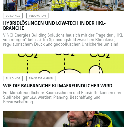
Wasserstand in den Talsperren, Abwassermengen oder um
Überschwemmungsgefahren geht – das
Datenverarbeitungszentrum (CPD) soll […]
BUILDINGS
INNOVATION
HYBRIDLÖSUNGEN UND LOW-TECH IN DER HKL-
BRANCHE
VINCI Energies Building Solutions hat sich mit der Frage der „HKL
von morgen“ befasst. Im Spannungsfeld zwischen Klimakrise,
regulatorischem Druck und geopolitischen Unsicherheiten sind
energiesparende Heizungs-, Klimatisierungs- und
Lüftungslösungen gefragter denn je, doch die jeweiligen Vor- und
Nachteile wollen sorgfältig abgewogen sein. Hybrid- und Low-
Tech-Lösungen setzen sich durch. Wärmeisolierte Fassaden mit
Luftaufbereitungssystemen, Baustoffe mit hoher […]
BUILDINGS
TRANSFORMATION
WIE DIE BAUBRANCHE KLIMAFREUNDLICHER WIRD
Für klimafreundlichere Baumaschinen und Baustoffe können drei
Stellhebel genutzt werden: Planung, Beschaffung und
Bewirtschaftung.