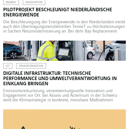
ENERGY
INNOVATION
PILOTPROJEKT BESCHLEUNIGT NIEDERLÄNDISCHE
ENERGIEWENDE
Die Beschleunigung der Energiewende in den Niederlanden treibt
auch den Übertragungsnetzbetreiber TenneT zu Höchstleistungen
in Sachen Netzmodernisierung an. Bei dem Bay Replacement
Program und einem Pilotprojekt, das Omexom in Goor durchführt,
sind die Ziele klar festgelegt: Schneller, sicherer und nachhaltiger
bauen. Die Energiewende in den Niederlanden nimmt Fahrt auf
und erfordert eine rasche Anpassung des […]
ICT
TRANSFORMATION
DIGITALE INFRASTRUKTUR: TECHNISCHE
PERFORMANCE UND UMWELTVERANTWORTUNG IN
EINKLANG BRINGEN
Emissionsreduzierung, verantwortungsvolle Innovation und
Engagement vor Ort: bei Axians und Actemium in der Schweiz
wird die Klimastrategie in konkrete, messbare Maßnahmen
übersetzt – damit die nachhaltige Entwicklung in der operativen
Realität verankert und zukunftsorientiert ist. Bei Axians und
Actemium in der Schweiz, der ICT- bzw. der Industriemarke von
VINCI Energies, ist die Klima- und Nachhaltigkeitsstrategie […]