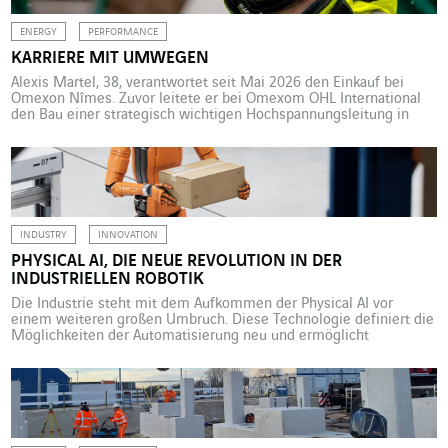
ENERGY
PERFORMANCE
KARRIERE MIT UMWEGEN
Alexis Martel, 38, verantwortet seit Mai 2026 den Einkauf bei
Omexon Nîmes. Zuvor leitete er bei Omexom OHL International
den Bau einer strategisch wichtigen Hochspannungsleitung in
Nordfinnland. Diese anspruchsvollen Erfahrungen, die technisches
Know-how, aber auch ein Händchen für Personalführung
erfordern, sind bezeichnend für einen eher ungewöhnlichen und
von vielen Wendungen, Infragestellungen und mutigen
Entscheidungen geprägten […]
INDUSTRY
INNOVATION
PHYSICAL AI, DIE NEUE REVOLUTION IN DER
INDUSTRIELLEN ROBOTIK
Die Industrie steht mit dem Aufkommen der Physical AI vor
einem weiteren großen Umbruch. Diese Technologie definiert die
Möglichkeiten der Automatisierung neu und ermöglicht
intelligentere, flexiblere und resilientere Fabriken. Es ist an
Systemintegratoren wie Actemium, eine führende Rolle in dieser
neuen Phase zu übernehmen und aus technischen Innovationen
konkrete Lösungen für die Industrie abzuleiten. Herkömmliche […]