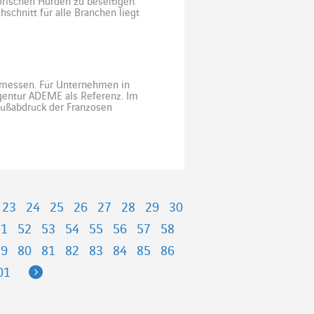
orischen Hürden zu beseitigen.
hschnitt für alle Branchen liegt
nchen. Allein auf den Hoch- und
 messen. Für Unternehmen in
agentur ADEME als Referenz. Im
Fußabdruck der Franzosen
uellsten Daten der französischen
23
24
25
26
27
28
29
30
51
52
53
54
55
56
57
58
79
80
81
82
83
84
85
86
Next
01