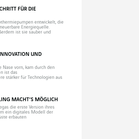
RITT FÜR DIE G
othermiepumpen entwickelt, die
rneuerbare Energiequelle.
ßerdem ist sie sauber und
Grundfläche, produzieren bei der
satz […]
 INNOVATION UND
ie Nase vorn, kam durch den
n ist das
e stärker für Technologien aus
hnologien und der Digitalisierung
LLING MACHT’S MÖGLICH
gas die erste Version ihres
 um ein digitales Modell der
üste erbauten
rund um die Uhr in Betrieb sind.