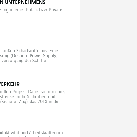
NEN UNTERNEHMENS
g in einer Public bzw. Private
stoßen Schadstoffe aus. Eine
sung (Onshore Power Supply)
mversorgung der Schiffe.
 besonders umwelt- und
rma CE Delft aus […]
VERKEHR
ellen Projekt. Dabei sollten dank
Strecke mehr Sicherheit und
(Sicherer Zug), das 2018 in der
 2021 auslief, befasste sich mit
duktivität und Arbeitskräften im