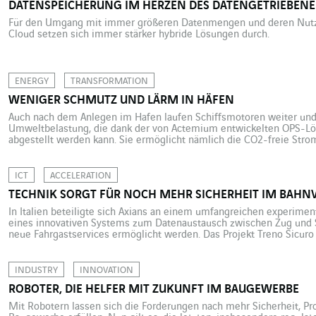
DATENSPEICHERUNG IM HERZEN DES DATENGETRIEBE
Für den Umgang mit immer größeren Datenmengen und deren Nutzun
Cloud setzen sich immer stärker hybride Lösungen durch.
ENERGY
TRANSFORMATION
WENIGER SCHMUTZ UND LÄRM IN HÄFEN
Auch nach dem Anlegen im Hafen laufen Schiffsmotoren weiter und 
Umweltbelastung, die dank der von Actemium entwickelten OPS-Lö
abgestellt werden kann. Sie ermöglicht nämlich die CO2-freie Stro
Schwefeloxid, Kohlendioxid, Stickoxide, Feinstaub…Schiffe stoßen
gesundheitsschädliche Stoffe aus. Laut einer Studie der Beratungsfi
ICT
ACCELERATION
TECHNIK SORGT FÜR NOCH MEHR SICHERHEIT IM BAHN
In Italien beteiligte sich Axians an einem umfangreichen experiment
eines innovativen Systems zum Datenaustausch zwischen Zug und 
neue Fahrgastservices ermöglicht werden. Das Projekt Treno Sicuro 
Region um die süditalienische Stadt Neapel startete und im Sommer
dem […]
INDUSTRY
INNOVATION
ROBOTER, DIE HELFER MIT ZUKUNFT IM BAUGEWERBE
Mit Robotern lassen sich die Forderungen nach mehr Sicherheit, Pro