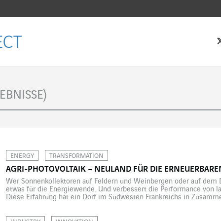
tseite
EBNISSE)
ENERGY
TRANSFORMATION
AGRI-PHOTOVOLTAIK – NEULAND FÜR DIE ERNEUERBARE
Wer Sonnenkollektoren auf Feldern und Weinbergen oder auf dem Dac
etwas für die Energiewende. Und verbessert die Performance von la
Diese Erfahrung hat ein Dorf im Südwesten Frankreichs in Zusam
Sollten die alten Querelen zwischen Landwirtschaft und grüner En
angehören? Immer mehr Landwirt:innen, Winzer:innen und […]