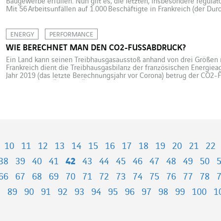
Baugewerbe erfüllen. Nun gilt es, die letzten, insbesondere regulat
Mit 56 Arbeitsunfällen auf 1.000 Beschäftigte in Frankreich (der Durc
bei 34 pro 1.000) ist das Baugewerbe die unfallträchtigste aller Bra
Tiefbausektor entfallen […]
ENERGY
PERFORMANCE
WIE BERECHNET MAN DEN CO2-FUSSABDRUCK?
Ein Land kann seinen Treibhausgasausstoß anhand von drei Größen
Frankreich dient die Treibhausgasbilanz der französischen Energie
Jahr 2019 (das letzte Berechnungsjahr vor Corona) betrug der CO2-
9 Tonnen CO2-Äq (CO2-Äquivalent) pro Person; dies besagen die akt
Behörden auf der Website MyCO2.fr. Der CO2-Fußabdruck […]
10
11
12
13
14
15
16
17
18
19
20
21
22
38
39
40
41
42
43
44
45
46
47
48
49
50
66
67
68
69
70
71
72
73
74
75
76
77
78
8
89
90
91
92
93
94
95
96
97
98
99
100
1