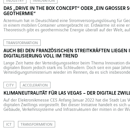
INDUSTRY
INNOVATION
DAS „DRIVE IN THE BOX CONCEPT“ ODER „EIN GROSSER SCH
EOTHERMIE“
Actemium hat in Deutschland eine Stromversorgungslösung für Ge
in einem mobilen Container untergebracht ist. Erdwärme ist eine e
Theoretisch gibt es geothermische Energie überall auf der Welt, au
nachhaltig. Geothermiekraftwerke benötigen nur eine sehr geringe 
Stromerzeugung kein CO2 und hinterlassen keinen Abfall. Im Gegen
TRANSFORMATION
AUCH BEI DEN FRANZÖSISCHEN STREITKRÄFTEN LIEGEN
DIGITALISIERUNG VOLL IM TREND
Lange Zeit hatte der Verteidigungssektor beim Thema Innovation d
digitalen Boom jedoch stark ins Schleudern. Doch seit ein paar Jahre
Verteidigungsministerium wieder im Rennen, da es sich insbesonder
dem Zivilbereich geöffnet hat. „Wir sind im Zeitalter der neuen Tec
angekommen und […]
CITY
ACCELERATION
KLIMANEUTRALITÄT FÜR LAS VEGAS – DER DIGITALE ZWI
Auf der Elektronikmesse CES Anfang Januar 2022 hat die Stadt Las Ve
digitalen Zwillings vorgestellt. Bei dieser Initiative handelt es sich
Gebäude, Verkehrssysteme und Infrastrukturen der mitten in der W
Glücksspielmetropole mit ihren Casinos und Großbildschirmen, die 
Damit […]
ICT
TRANSFORMATION