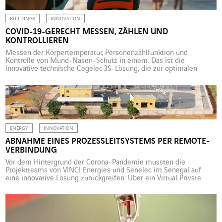
BUILDINGS
INNOVATION
COVID-19-GERECHT MESSEN, ZÄHLEN UND
KONTROLLIEREN
Messen der Körpertemperatur, Personenzählfunktion und
Kontrolle von Mund-Nasen-Schutz in einem. Das ist die
innovative technische Cegelec 3S-Lösung, die zur optimalen
Einhaltung der Gesundheitsvorschriften in Gebäuden mit
Publikumsverkehr beiträgt. Die seit dem Frühjahr 2020 geltenden
Abstandsregeln haben zahlreiche Initiativen und technische
Lösungen angeregt, um die Einhaltung der neuen
Gesundheitsregeln zu sichern. Als die Geschäfte im Sommer und
gegen […]
ENERGY
INNOVATION
ABNAHME EINES PROZESSLEITSYSTEMS PER REMOTE-
VERBINDUNG
Vor dem Hintergrund der Corona-Pandemie mussten die
Projektteams von VINCI Energies und Senelec im Senegal auf
eine innovative Lösung zurückgreifen: Über ein Virtual Private
Network (VPN) haben sie das Prozessleitsystem eines
volldigitalen Umspannwerks per Fernzugriff getestet und
abgenommen. Aufgrund der Corona-Pandemie haben sich in
vielen Ländern digitale Lösungen durchgesetzt, damit die
Mitarbeitenden auch im Homeoffice […]