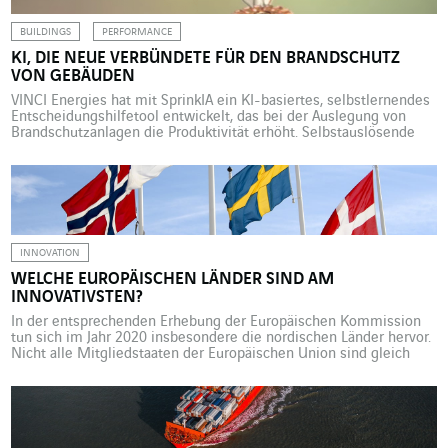
BUILDINGS
PERFORMANCE
KI, DIE NEUE VERBÜNDETE FÜR DEN BRANDSCHUTZ
VON GEBÄUDEN
VINCI Energies hat mit SprinkIA ein KI-basiertes, selbstlernendes
Entscheidungshilfetool entwickelt, das bei der Auslegung von
Brandschutzanlagen die Produktivität erhöht. Selbstauslösende
Feuerlöscheinrichtungen bei plötzlichem Temperaturanstieg in
einem Raum sind heute gang und gäbe. Es genügt, den Blick nach
oben zu richten, um sie in Geschäften, Lagerräumen und anderen
brandgeschützten Bereichen zu sehen. Die sogenannten Sprinkler
sind […]
INNOVATION
WELCHE EUROPÄISCHEN LÄNDER SIND AM
INNOVATIVSTEN?
In der entsprechenden Erhebung der Europäischen Kommission
tun sich im Jahr 2020 insbesondere die nordischen Länder hervor.
Nicht alle Mitgliedstaaten der Europäischen Union sind gleich
innovativ. Laut dem neuesten European Innovation Scoreboard
(EIS), das die Europäische Kommission im Juni 2020 veröffentlicht
hat, gibt es sogar deutliche Unterschiede. Diese jährliche
Erhebung vergleicht die Leistungen der EU-Staaten […]