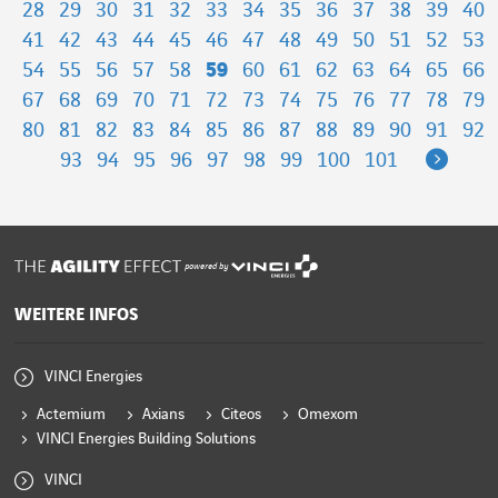
28
29
30
31
32
33
34
35
36
37
38
39
40
41
42
43
44
45
46
47
48
49
50
51
52
53
54
55
56
57
58
59
60
61
62
63
64
65
66
67
68
69
70
71
72
73
74
75
76
77
78
79
80
81
82
83
84
85
86
87
88
89
90
91
92
Next
93
94
95
96
97
98
99
100
101
powered by
WEITERE INFOS
VINCI Energies
Actemium
Axians
Citeos
Omexom
VINCI Energies Building Solutions
VINCI