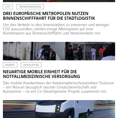
CITY
TRANSFORMATION
DREI EUROPÄISCHE METROPOLEN NUTZEN
BINNENSCHIFFFAHRT FÜR DIE STADTLOGISTIK
Um den Verkehr in den Innenstädten zu entzerren und weniger
CO2 auszustoßen, stellen einige Metropolen auf eine
Kombination aus Binnenschifffahrt und Verteilverkehr mit
umweltfreundlichen Fahrzeugen um. Beispiele sind Straßburg,
Brüssel und Amsterdam. Ein Binnenschiff kann wesentlich mehr
laden als andere Verkehrsträger, hält Lieferfristen zuverlässig ein,
verzeichnet kaum Unfälle und in den Häfen sind große
Lagerkapazitäten […]
ENERGY
INNOVATION
NEUARTIGE MOBILE EINHEIT FÜR DIE
NOTFALLMEDIZINISCHE VERSORGUNG
Das mobile Krankenhaus der Katastrophenschutzeinheit Toulouse
– ein Novum bezüglich rascher Einsatzbereitschaft und
Autonomie – ist ein Co-Development-Projekt zusammen mit
Cegelec Défense. Zur Entlastung der Notaufnahme während der
zweiten Covid-19-Welle, die angesichts der Einlieferung
zahlreicher Patienten so gut wie keine freien Kapazitäten mehr
hatte, traf am 9. 11. 2020 im Klinikum des Baskenlands in Bayonne
(Pyrénées-Atlantiques) […]