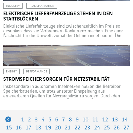
INDUSTRY
TRANSFORMATION
ELEKTRISCHE LIEFERFAHRZEUGE STEHEN IN DEN
STARTBLÖCKEN
Elektrische Lieferfahrzeuge sind zwischenzeitlich im Preis so
gesunken, dass sie Verbrennern Konkurrenz machen. Eine gute
Nachricht für die Umwelt, zumal der Onlinehandel boomt. Die
Coronakrise führt zu extremen Beeinträchtigungen der Wirtschaft;
viele Läden mussten monatelang schließen. In dieser nie
dagewesenen Situation wurde noch mehr online gekauft, als das
ohnehin schon seit einigen Jahren der Fall […]
ENERGY
PERFORMANCE
STROMSPEICHER SORGEN FÜR NETZSTABILITÄT
Insbesondere in autonomen Inselnetzen nutzen die Betreiber
Speicherbatterien, um trotz unsteter Einspeisung aus
erneuerbaren Quellen für Netzstabilität zu sorgen. Durch den
Netzverbund kann im Falle einer Überlastung einzelner Netze
Energie aus anderen Systemen eingespeist werden, um
Verbrauchsspitzen zuverlässig abzudecken. Wird umgekehrt zu
wenig Strom verbraucht, kann die überschüssige Produktion in
Previous
1
2
3
4
5
6
7
8
9
10
11
12
13
14
Nachbarnetze abgegeben werden. „Das Grundprinzip […]
15
16
17
18
19
20
21
22
23
24
25
26
27