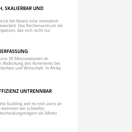
, SKALIERBAR UND
ick hat Axians eine innovative
ntwickelt. Das Rechenzentrum als
passen, das sich nicht nur
 Nutzungsformen im ständigen
NERFASSUNG
rizon 39 Messstationen an
n Abdeckung des Kontinents bei.
erheit und Wirtschaft. In Afrika
t am stärksten von dem durch die
EFFIZIENZ UNTRENNBAR
he building and its end users an
in kommen wir schneller,
ntscheidungsträgern als Motto
äude nach hohen