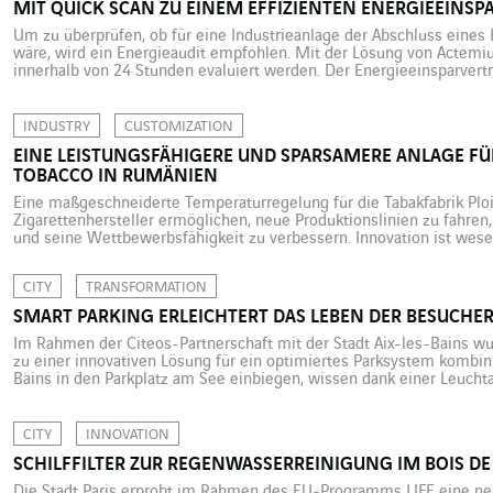
MIT QUICK SCAN ZU EINEM EFFIZIENTEN ENERGIEEINSP
Um zu überprüfen, ob für eine Industrieanlage der Abschluss eines 
wäre, wird ein Energieaudit empfohlen. Mit der Lösung von Actemi
innerhalb von 24 Stunden evaluiert werden. Der Energieeinsparvert
Energétique, CPE) ist ein Rechtsinstrument, das ursprünglich dazu g
Gebietskörperschaften beim Energiesparen zu unterstützen. Inzwisc
INDUSTRY
CUSTOMIZATION
EINE LEISTUNGSFÄHIGERE UND SPARSAMERE ANLAGE FÜ
TOBACCO IN RUMÄNIEN
Eine maßgeschneiderte Temperaturregelung für die Tabakfabrik Plo
Zigarettenhersteller ermöglichen, neue Produktionslinien zu fahren
und seine Wettbewerbsfähigkeit zu verbessern. Innovation ist wesen
eine gesundheitsbewusstere Klientel anpassen muss, die jedoch ni
will… British American Tobacco (BAT) strebt hier mit […]
CITY
TRANSFORMATION
SMART PARKING ERLEICHTERT DAS LEBEN DER BESUCHER
Im Rahmen der Citeos-Partnerschaft mit der Stadt Aix-les-Bains 
zu einer innovativen Lösung für ein optimiertes Parksystem kombinier
Bains in den Parkplatz am See einbiegen, wissen dank einer Leuchtan
eine freie Parklücke finden werden. Diese praktische Information wir
kommunalen Infrastrukturmaßnahme mithilfe von […]
CITY
INNOVATION
SCHILFFILTER ZUR REGENWASSERREINIGUNG IM BOIS D
Die Stadt Paris erprobt im Rahmen des EU-Programms LIFE eine ne