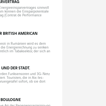
ARVERTRAG
Energieeinsparvertrages sinnvoll
um können die Einsparpotentiale
rag (Contrat de Performance
edacht war, die französischen
hen wird […]
R BRITISH AMERICAN
iesti in Rumänien wird es dem
, die Energierechnung zu senken
tlich im Tabaksektor, der sich an
cht auf das Rauchen verzichten
 UND DER STADT.
wurden Funksensoren und 3G-Netz
t. Touristen, die in Aix-les-
zeigetafel sofort, ob sie dort
d seit Fertigstellung dieser
E BOULOGNE
ue Art der Regenwasserreinigung