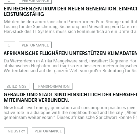
ICT
PERFORMANCE
EIN RECHENZENTRUM DER NEUEN GENERATION: EINFACH
LEISTUNGSFÄHIG
Mit den beiden amerikanischen Partnerfirmen Pure Storage und Rubr
Lösung für die Speicherung, Sicherung und Verwaltung von Daten e
Herzstück des IT-Systems muss sich kontinuierlich an ein Umfeld an
aufgrund des technischen Fortschritts, sondern auch wegen neuer
Wandel befindet. Sicherlich können […]
ICT
PERFORMANCE
AFRIKANISCHE FLUGHÄFEN UNTERSTÜTZEN KLIMADATE
Da Wetterdaten in Afrika Mangelware sind, installiert Degreane Ho
afrikanischen Flughäfen und trägt so zur besseren meteorologische
Wetterdaten sind auf der ganzen Welt von großer Bedeutung für Sich
sind sie jedoch entscheidend, denn gerade dieser Kontinent ist mi
[…]
BUILDINGS
TRANSFORMATION
GEBÄUDE UND STADT SIND HINSICHTLICH DER ENERGIE
MITEINANDER VERBUNDEN.
New local-level energy generation and consumption practices give t
active role in a dialogue with the neighbourhood and the city. „Alle
gemeinsam weiter voran.“ Dieses afrikanische Sprichwort könnte E
dienen, wenn es um die Energiewende bei Gebäuden geht. Ein Geb
Energieeffizienzstandards zu […]
INDUSTRY
PERFORMANCE