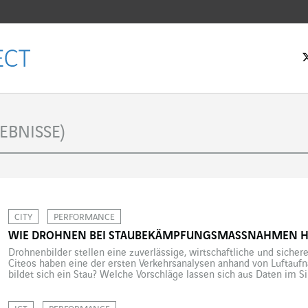
tseite
EBNISSE)
CITY
PERFORMANCE
WIE DROHNEN BEI STAUBEKÄMPFUNGSMASSNAHMEN H
Drohnenbilder stellen eine zuverlässige, wirtschaftliche und siche
Citeos haben eine der ersten Verkehrsanalysen anhand von Luftauf
bildet sich ein Stau? Welche Vorschläge lassen sich aus Daten im S
Verkehrsregelung ableiten? Zur Beantwortung dieser Fragen werden
staukritischen Zonen über einen bestimmten Zeitraum verfolgt. […]