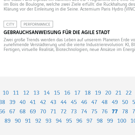
im Bois de Boulogne, welche zwei Ziele erfüllt: die Rückhaltung d
Klärung vor der Einleitung in die Seine. Actemium Paris Hydro (VINCI
wichtige Komponenten dieses Prototypen: die Regenwasserrückhal
Schilffilter zur Abwasserklärung. […]
CITY
PERFORMANCE
GEBRAUCHSANWEISUNG FÜR DIE AGILE STADT
Zwei große Trends werden das Leben auf unserem Planeten Erde von
zunehmende Verstädterung und die vierte Industrierevolution: KI, Blo
Fertigen, virtuelle Realität, Biotechnologien, neue Ansätze im Energie
für diesen neuen Aufbruch. Das gilt auch für die Stadt, die lernen m
10
11
12
13
14
15
16
17
18
19
20
21
22
38
39
40
41
42
43
44
45
46
47
48
49
50
66
67
68
69
70
71
72
73
74
75
76
77
78
8
89
90
91
92
93
94
95
96
97
98
99
100
1