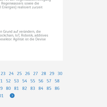
es Regenwassers sowie die
 Energies) realisiert zurzeit
te- und Pumpstation sowie den
 Grund auf verändern, die
ckchain, IoT, Robotik, additives
sektor. Agilität ist die Devise
uss, sich „rasch und wendig […]
23
24
25
26
27
28
29
30
51
52
53
54
55
56
57
58
79
80
81
82
83
84
85
86
Next
01