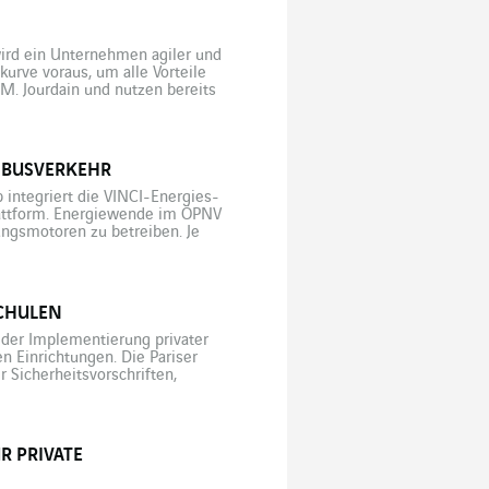
wird ein Unternehmen agiler und
urve voraus, um alle Vorteile
. Jourdain und nutzen bereits
020“ von Axians und Dell
OBUSVERKEHR
 integriert die VINCI-Energies-
plattform. Energiewende im ÖPNV
ungsmotoren zu betreiben. Je
ithorizonten gedacht. In
ktrisch fahren, während […]
SCHULEN
i der Implementierung privater
en Einrichtungen. Die Pariser
 Sicherheitsvorschriften,
2015 legten die französischen
ungen umzusetzen […]
R PRIVATE