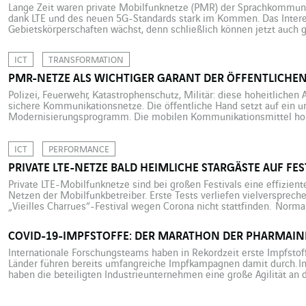
Lange Zeit waren private Mobilfunknetze (PMR) der Sprachkommunik
dank LTE und des neuen 5G-Standards stark im Kommen. Das Intere
Gebietskörperschaften wächst, denn schließlich können jetzt auch
werden. Anschläge, Naturkatastrophen, Unfälle, Polizeieinsätze: Sol
zuverlässiges Kommunikationssystem, das überall und jederzeit eins
ICT
TRANSFORMATION
PMR-NETZE ALS WICHTIGER GARANT DER ÖFFENTLICHEN
Polizei, Feuerwehr, Katastrophenschutz, Militär: diese hoheitlichen
sichere Kommunikationsnetze. Die öffentliche Hand setzt auf ein 
Modernisierungsprogramm. Die mobilen Kommunikationsmittel hohe
(Polizei, Feuerwehr, Krankenwagen usw.) entwickeln sich weiter, gen
ihren alltäglichen Einsätzen nutzen. Die bisher eingesetzten Kommu
ICT
PERFORMANCE
ANTARES, ACROPOL, RUBIS usw.) sind jedoch hauptsächlich für […]
PRIVATE LTE-NETZE BALD HEIMLICHE STARGÄSTE AUF FES
Private LTE-Mobilfunknetze sind bei großen Festivals eine effizien
Netzen der Mobilfunkbetreiber. Erste Tests verliefen vielversprech
„Vieilles Charrues“-Festival wegen Corona nicht stattfinden. Normal
bretonische Stadt Carhaix (7.000 Einwohner_innen) am dritten Juli
Air-Konzerte, die von knapp 300.000 Musikfans besucht werden. Fast
COVID-19-IMPFSTOFFE: DER MARATHON DER PHARMAIN
Internationale Forschungsteams haben in Rekordzeit erste Impfstof
Länder führen bereits umfangreiche Impfkampagnen damit durch. I
haben die beteiligten Industrieunternehmen eine große Agilität an 
Impfstoff-Herstellungskette hinweg mussten die Pharmakonzerne 
Sicherheits- und Konformitätsanforderungen in Einklang bringen. In