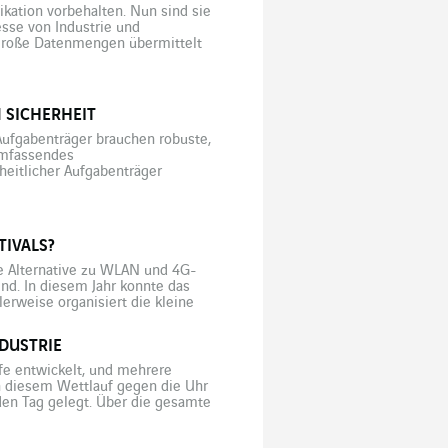
ation vorbehalten. Nun sind sie
sse von Industrie und
 große Datenmengen übermittelt
che Ereignisse erfordern ein
atzbereit ist. Diese Aufgabe […]
 SICHERHEIT
 Aufgabenträger brauchen robuste,
umfassendes
itlicher Aufgabenträger
auso wie die Technik, die sie bei
nikationsinfrastrukturen (INPT,
TIVALS?
te Alternative zu WLAN und 4G-
end. In diesem Jahr konnte das
erweise organisiert die kleine
wochenende vier Tage lang Open-
 alle […]
DUSTRIE
fe entwickelt, und mehrere
n diesem Wettlauf gegen die Uhr
den Tag gelegt. Über die gesamte
Geschwindigkeit mit strengen
 allen Phasen dieses absolut