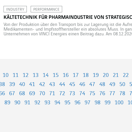
außergewöhnlichen […]
INDUSTRY
PERFORMANCE
KÄLTETECHNIK FÜR PHARMAINDUSTRIE VON STRATEGIS
Von der Produktion über den Transport bis zur Lagerung ist die Aufr
Medikamenten- und Impfstoffhersteller ein absolutes Muss. In gan
Unternehmen von VINCI Energies einen Beitrag dazu. Am 08.12.2020
Britin als erste Patientin weltweit den Pfizer-BioNTech-Impfstoff 
800.000, die damals in einem […]
10
11
12
13
14
15
16
17
18
19
20
21
22
38
39
40
41
42
43
44
45
46
47
48
49
50
66
67
68
69
70
71
72
73
74
75
76
77
78
8
89
90
91
92
93
94
95
96
97
98
99
100
1