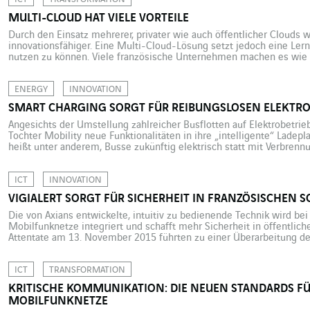
MULTI-CLOUD HAT VIELE VORTEILE
Durch den Einsatz mehrerer, privater wie auch öffentlicher Clouds 
innovationsfähiger. Eine Multi-Cloud-Lösung setzt jedoch eine Lernk
nutzen zu können. Viele französische Unternehmen machen es wie M
unbewusst eine Multi-Cloud-Lösung. Laut der Studie „Multicloud 2
Technologies laufen in 47 […]
ENERGY
INNOVATION
SMART CHARGING SORGT FÜR REIBUNGSLOSEN ELEKTR
Angesichts der Umstellung zahlreicher Busflotten auf Elektrobetrieb
Tochter Mobility neue Funktionalitäten in ihre „intelligente“ Lade
heißt unter anderem, Busse zukünftig elektrisch statt mit Verbrenn
nach Ballungsraum wird hier allerdings in sehr unterschiedlichen Ze
Frankreich soll etwa die Pariser Busflotte bereits 2025 komplett ele
ICT
INNOVATION
VIGIALERT SORGT FÜR SICHERHEIT IN FRANZÖSISCHEN 
Die von Axians entwickelte, intuitiv zu bedienende Technik wird be
Mobilfunknetze integriert und schafft mehr Sicherheit in öffentlich
Attentate am 13. November 2015 führten zu einer Überarbeitung der
insbesondere in den Schulen. Im Rundschreiben vom 25. November 
Behörden fest, welche Sicherheitsmaßnahmen in Bildungseinricht
ICT
TRANSFORMATION
KRITISCHE KOMMUNIKATION: DIE NEUEN STANDARDS FÜ
MOBILFUNKNETZE