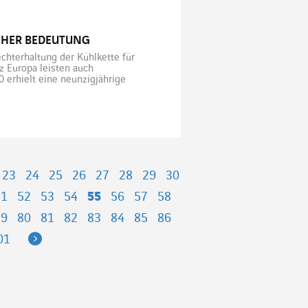
CHER BEDEUTUNG
echterhaltung der Kühlkette für
z Europa leisten auch
 erhielt eine neunzigjährige
gegen Covid-19. Eine Dosis von
23
24
25
26
27
28
29
30
51
52
53
54
55
56
57
58
79
80
81
82
83
84
85
86
Next
01