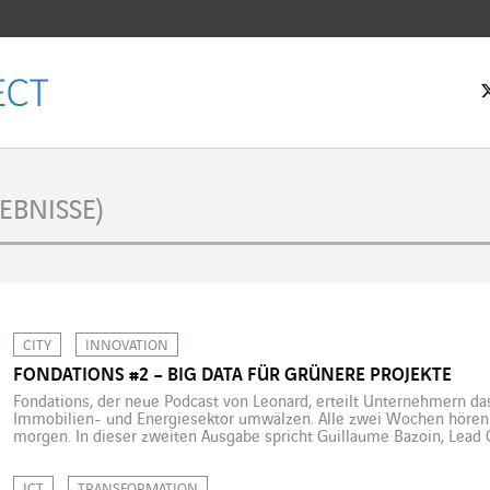
tseite
EBNISSE)
CITY
INNOVATION
FONDATIONS #2 – BIG DATA FÜR GRÜNERE PROJEKTE
Fondations, der neue Podcast von Leonard, erteilt Unternehmern das
Immobilien- und Energiesektor umwälzen. Alle zwei Wochen hören 
morgen. In dieser zweiten Ausgabe spricht Guillaume Bazoin, Lead 
Leonard, mit Guillaume Lafont, CEO und Mitbegründer von Combo S
Jungunternehmen, das neue […]
ICT
TRANSFORMATION