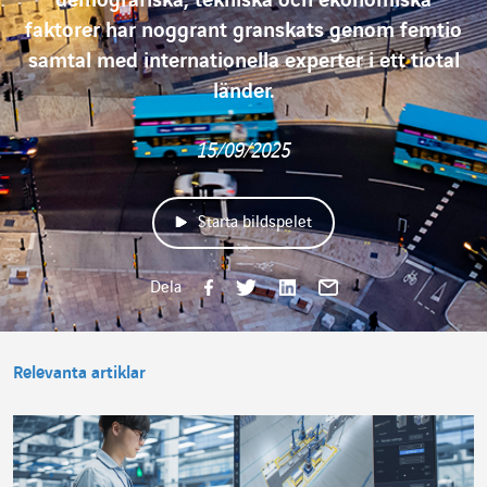
demografiska, tekniska och ekonomiska
faktorer har noggrant granskats genom femtio
samtal med internationella experter i ett tiotal
länder.
15/09/2025
Starta bildspelet
Dela på Faceb
Dela på Twit
Dela på L
Dela per
Dela
Relevanta artiklar