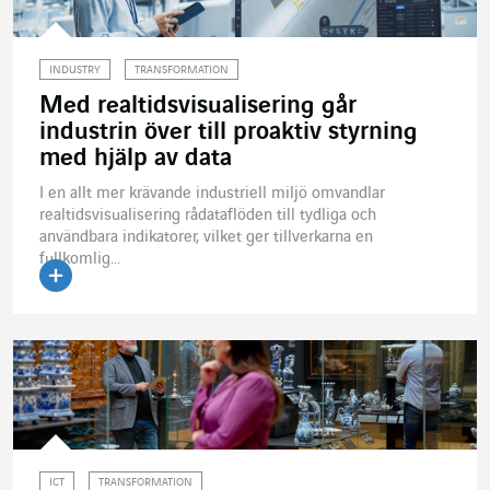
INDUSTRY
TRANSFORMATION
Med realtidsvisualisering går
industrin över till proaktiv styrning
med hjälp av data
I en allt mer krävande industriell miljö omvandlar
realtidsvisualisering rådataflöden till tydliga och
användbara indikatorer, vilket ger tillverkarna en
fullkomlig...
Läs artikeln
ICT
TRANSFORMATION