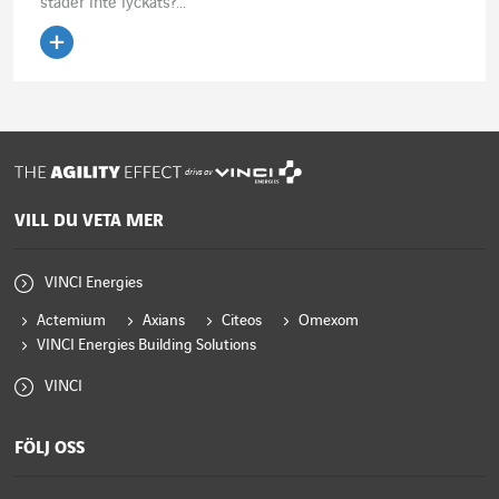
städer inte lyckats?...
Läs artikeln
drivs av
VILL DU VETA MER
VINCI Energies
Actemium
Axians
Citeos
Omexom
VINCI Energies Building Solutions
VINCI
FÖLJ OSS