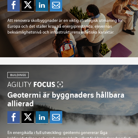
Dela på Facebook
Dela på Twitter
Dela på Linkedi
Dela per mejl
Att renovera skolbyggnader är en viktig strategisk utmaning för
Europa och det ställer krav på energiprestanda, elevernas
bekvämlighetsnivå och infrastrukturens estetiska karaktär.
BUILDINGS
Geotermi är byggnaders hållbara
allierad
Dela på Facebook
Dela på Twitter
Dela på Linkedi
Dela per mejl
En energikälla i full utveckling: geotermi genererar låga