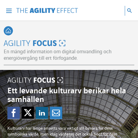
Gå direkt till sidans innehåll
Gå till huvudnavigeringen
Gå till forskning
Sö
Menu
Sök
Tillbaka till startsidan
Agility Focus
En mängd information om digital omvandling och
energiövergång till ert förfogande.
Ett levande kulturarv berikar hela
samhällen
Dela på Facebook
Dela på Twitter
Dela på Linkedi
Dela per mejl
Kulturarv har länge ansetts vara viktigt att bevara för dess
symboliska värde, men idag värderas det också högt för dess