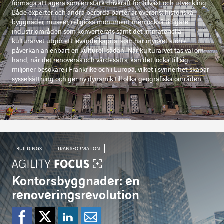
förmåga att agera som en stark drivkraft för tillväxt och utveckling.
Både experter och andra berörda parter är överens: historiska
byggnader, museer, religiösa monument men också tidigare
industriområden som konverterats samt det immateriella
kulturarvet utgör ett levande kapital som har mycket större
påverkan än enbart en kulturell sådan. När kulturarvet tas väl om
hand, när det renoveras och värdesätts, kan det locka till sig
miljoner besökare i Frankrike och i Europa, vilket i synnerhet skapar
sysselsättning och ger ny dynamik till olika geografiska områden.
BUILDINGS
TRANSFORMATION
Kontorsbyggnader: en
renoveringsrevolution
Dela på Facebook
Dela på Twitter
Dela på Linkedi
Dela per mejl