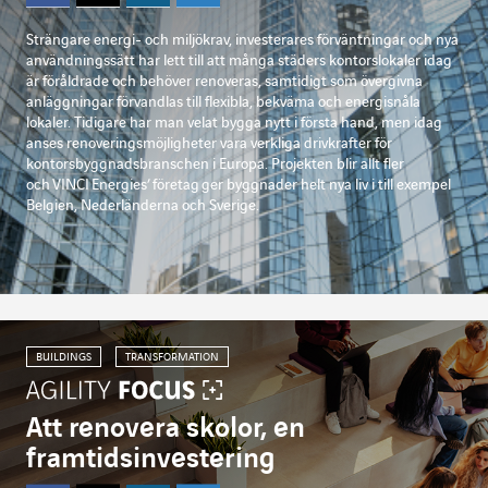
Strängare energi- och miljökrav, investerares förväntningar och nya
användningssätt har lett till att många städers kontorslokaler idag
är föråldrade och behöver renoveras, samtidigt som övergivna
anläggningar förvandlas till flexibla, bekväma och energisnåla
lokaler. Tidigare har man velat bygga nytt i första hand, men idag
anses renoveringsmöjligheter vara verkliga drivkrafter för
kontorsbyggnadsbranschen i Europa. Projekten blir allt fler
och
VINCI
Energies
’
företag
ger byggnader helt nya liv i till exempel
Belgien, Nederländerna och Sverige.
BUILDINGS
TRANSFORMATION
Att renovera skolor, en
framtidsinvestering