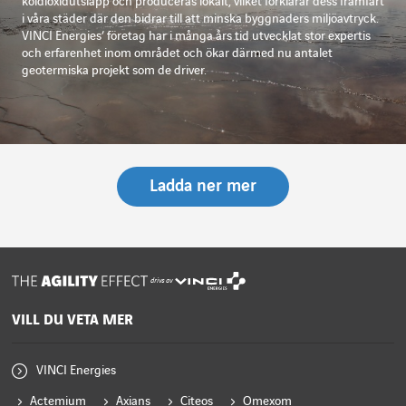
koldioxidutsläpp och produceras lokalt, vilket förklarar dess framfart
i våra städer där den bidrar till att minska byggnaders miljöavtryck.
VINCI Energies’ företag har i många års tid utvecklat stor expertis
och erfarenhet inom området och ökar därmed nu antalet
geotermiska projekt som de driver.
Ladda ner mer
drivs av
VILL DU VETA MER
VINCI Energies
Actemium
Axians
Citeos
Omexom