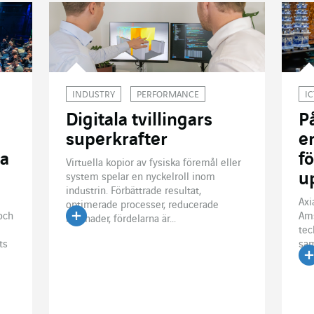
INDUSTRY
PERFORMANCE
IC
Digitala tvillingars
P
superkrafter
e
la
f
Virtuella kopior av fysiska föremål eller
u
system spelar en nyckelroll inom
industrin. Förbättrade resultat,
Axi
optimerade processer, reducerade
och
Am
kostnader, fördelarna är...
tec
Läs artikeln
ts
sam
Lä