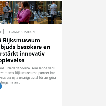
T
TRANSFORMATION
å Rijksmuseum
rbjuds besökare en
örstärkt innovativ
pplevelse
ans i Nederländerna, som länge varit
sterdams Rijksmuseums partner har
knat ett nytt treårigt avtal för att göra
lingarna än...
s artikeln