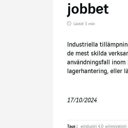
jobbet
Lästid: 1 min
Industriella tillämpni
de mest skilda verks
användningsfall inom k
lagerhantering, eller 
17/10/2024
Tags :
#
industri 4.0
#
innovation