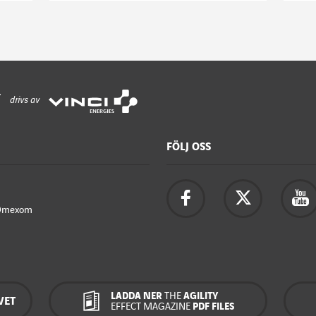
drivs av
FÖLJ OSS
Omexom
LADDA NER
THE
AGILITY
VET
EFFECT MAGAZINE
PDF FILES