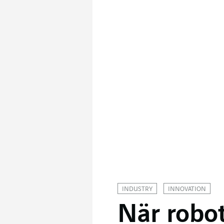
Växla legend
INDUSTRY
INNOVATION
När robot