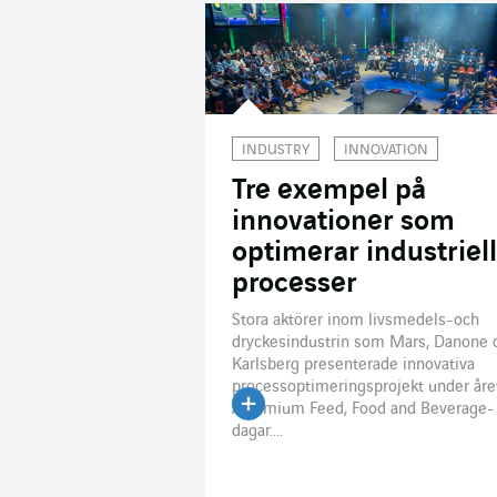
INDUSTRY
INNOVATION
Tre exempel på
innovationer som
optimerar industriel
processer
Stora aktörer inom livsmedels-och
dryckesindustrin som Mars, Danone 
Karlsberg presenterade innovativa
processoptimeringsprojekt under åre
Actemium Feed, Food and Beverage-
Läs artikeln
dagar....