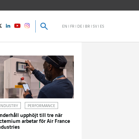
Sök
Sök
instagram
Twitter
LinkedIn
Youtube
EN
FR
DE
BR
SV
ES
INDUSTRY
PERFORMANCE
nderhåll upphöjt till tre när
ctemium arbetar för Air France
ndustries