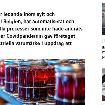
är ledande inom sylt och
 Belgien, har automatiserat och
iella processer som inte hade ändrats
nder Covidpandemin gav företaget
triella varumärke i uppdrag att
E
m
p