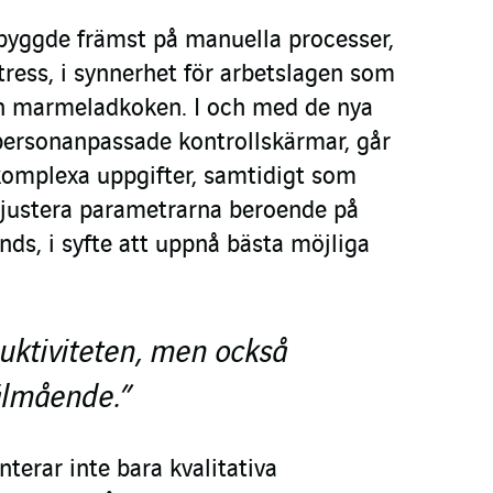
 byggde främst på manuella processer,
stress, i synnerhet för arbetslagen som
ch marmeladkoken. I och med de nya
personanpassade kontrollskärmar, går
komplexa uppgifter, samtidigt som
n justera parametrarna beroende på
nds, i syfte att uppnå bästa möjliga
uktiviteten, men också
älmående.”
nterar inte bara kvalitativa