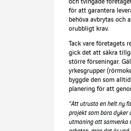
och tvingade företaget
för att garantera lever
behöva avbrytas och a
orubbligt krav.
Tack vare företagets r
gick det att säkra til
större förseningar. G
yrkesgrupper (rörmoker
byggde den som alltid
planering för att geno
”Att utrusta en helt ny f
projekt som bara dyker u
utmaning att samverka m