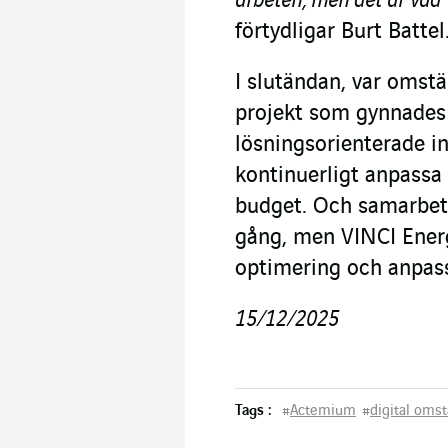
arbeten, men det är vad v
förtydligar Burt Battel
I slutändan, var omstä
projekt som gynnades
lösningsorienterade in
kontinuerligt anpassa 
budget. Och samarbetet
gång, men VINCI Energ
optimering och anpas
15/12/2025
Tags :
#
Actemium
#
digital omst