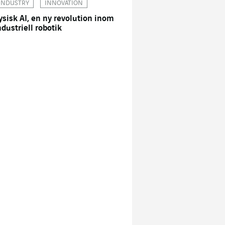
INDUSTRY
INNOVATION
ysisk AI, en ny revolution inom
ndustriell robotik