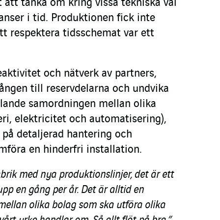
 att tänka om kring vissa tekniska val
anser i tid. Produktionen fick inte
tt respektera tidsschemat var ett
eaktivitet och nätverk av partners,
lgången till reservdelarna och undvika
ällande samordningen mellan olika
i, elektricitet och automatisering),
 på detaljerad hantering och
mföra en hinderfri installation.
abrik med nya produktionslinjer, det är ett
pp en gång per år. Det är alltid en
ellan olika bolag som ska utföra olika