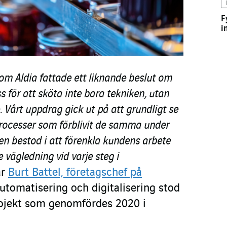
F
i
om Aldia fattade ett liknande beslut om
s för att sköta inte bara tekniken, utan
 Vårt uppdrag gick ut på att grundligt se
processer som förblivit de samma under
gen bestod i att förenkla kundens arbete
 vägledning vid varje steg i
ar
Burt Battel, företagschef på
Automatisering och digitalisering stod
rojekt som genomfördes 2020 i