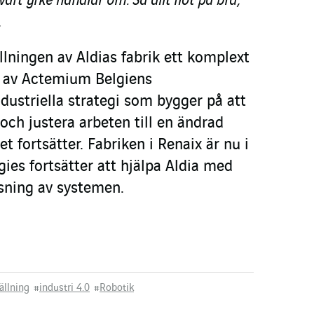
årt yrke handlar om. Så allt flöt på bra,”
.
llningen av Aldias fabrik ett komplext
 av Actemium Belgiens
dustriella strategi som bygger på att
och justera arbeten till en ändrad
 fortsätter. Fabriken i Renaix är nu i
ies fortsätter att hjälpa Aldia med
sning av systemen.
ällning
#
industri 4.0
#
Robotik