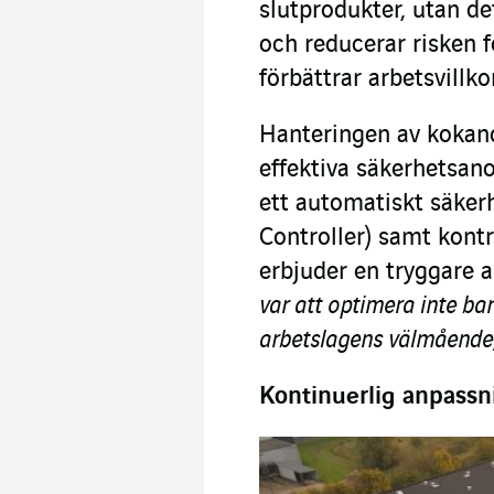
slutprodukter, utan d
och reducerar risken f
förbättrar arbetsvillk
Hanteringen av kokan
effektiva säkerhetsan
ett automatiskt säke
Controller) samt kontr
erbjuder en tryggare a
var att optimera inte ba
arbetslagens välmående
Kontinuerlig anpassn