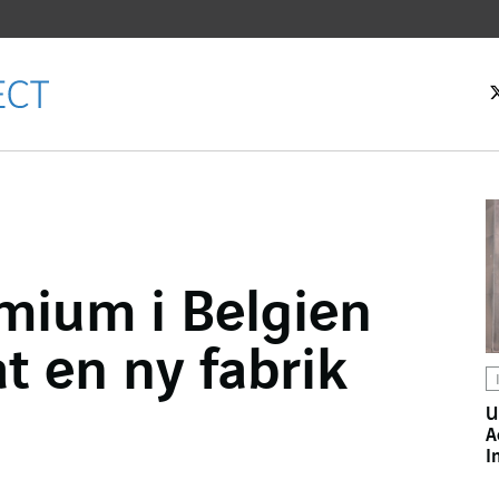
rtsidan
mium i Belgien
k
t en ny fabrik
U
A
I