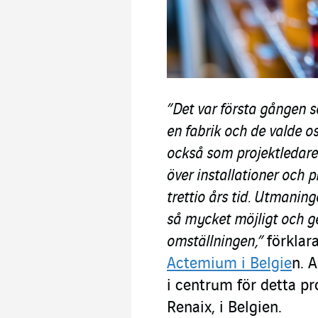
”Det var första gången s
en fabrik och de valde os
också som projektledare.
över installationer och 
trettio års tid. Utmanin
så mycket möjligt och ge
omställningen,”
förklar
Actemium i Belgie
n. 
i centrum för detta p
Renaix, i Belgien.