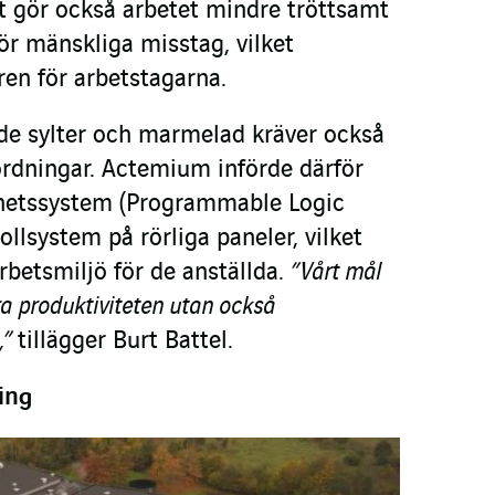
et gör också arbetet mindre tröttsamt
ör mänskliga misstag, vilket
oren för arbetstagarna.
de sylter och marmelad kräver också
ordningar. Actemium införde därför
rhetssystem (Programmable Logic
ollsystem på rörliga paneler, vilket
rbetsmiljö för de anställda.
”Vårt mål
ra produktiviteten utan också
,”
tillägger Burt Battel.
ing